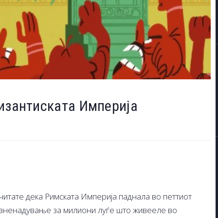
Византиската Империја
читате дека Римската Империја паднала во петтиот
 изненадување за милиони луѓе што живееле во