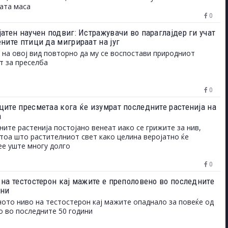
ата маса
0
атен научен подвиг: Истражувачи во параглајдер ги учат
ните птици да мигрираат на југ
 на овој вид повторно да му се воспостави природниот
т за преселба
0
ците пресметаа кога ќе изумрат последните растенија на
а
ните растенија постојано венеат иако се грижите за нив,
 тоа што растителниот свет како целина веројатно ќе
е уште многу долго
0
 на тестостерон кај мажите е преполовено во последните
ини
ото ниво на тестостерон кај мажите опаднало за повеќе од
о во последните 50 години