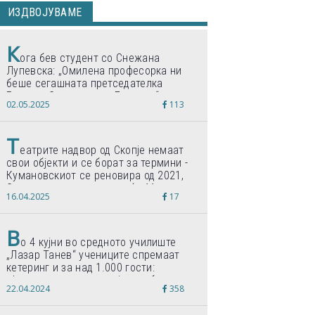
ИЗДВОЈУВАМЕ
К
ога бев студент со Снежана
Лупевска: „Омилена професорка ни
беше сегашната претседателка
Гордана Сиљановска-Давкова“
02.05.2025
113
Т
еатрите надвор од Скопје немаат
свои објекти и се борат за термини -
Кумановскиот се реновира од 2021,
Струмичкиот се гради веќе 11 години
16.04.2025
17
В
о 4 кујни во средното училиште
„Лазар Танев“ учениците спремаат
кетеринг и за над 1.000 гости:
„Формиравме компанија и работиме
22.04.2024
358
по светски стандарди“