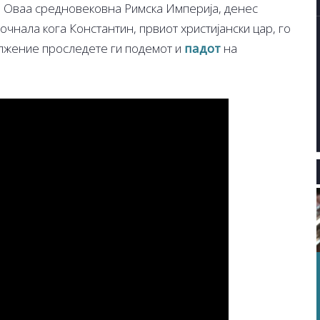
. Оваа средновековна Римска Империја, денес
чнала кога Константин, првиот христијански цар, го
олжение проследете ги подемот и
падот
на