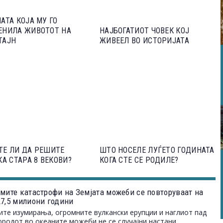
АТА КОЈА МУ ГО
ЕНИЛА ЖИВОТОТ НА
НАЈБОГАТИОТ ЧОВЕК КОЈ
ТАЈН
ЖИВЕЕЛ ВО ИСТОРИЈАТА
ТЕ ЛИ ДА РЕШИТЕ
ШТО НОСЕЛЕ ЛУЃЕТО ГОДИНАТА
КА СТАРА 8 ВЕКОВИ?
КОГА СТЕ СЕ РОДИЛЕ?
емите катастрофи на Земјата можеби се повторуваат на
27,5 милиони години
те изумирања, огромните вулкански ерупции и наглиот пад
ородот во океаните можеби не се случајни настани.