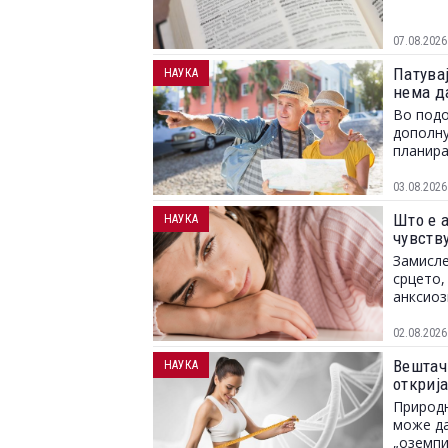
07.08.2026
Патувај
НАУКА
нема д
Во подо
дополну
планира
03.08.2026
Што е 
НАУКА
чувств
Замисле
срцето,
анксиоз
02.08.2026
Вештач
НАУКА
откриј
Природн
може да
„оземпи