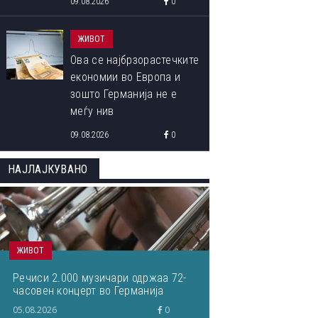
09.08.2026
0
школа во „Колумбија“ и
Јована Цветковска,
ЖИВОТ
најдобар студент на
Ова се најбрзорастечките
Медицина... Што
економии во Европа и
пишувавме неделава
зошто Германија не е
меѓу нив
09.08.2026
0
НАЈЛАЈКУВАНО
ЖИВОТ
Речиси 2.000 музичари одржаа 72-
часовен концерт во Германија
05.08.2026
0