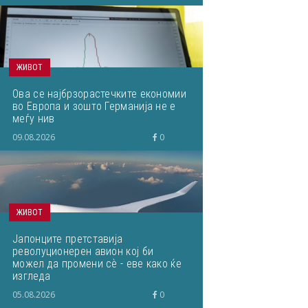
ЖИВОТ
Ова се најбрзорастечките економии
во Европа и зошто Германија не е
меѓу нив
09.08.2026
0
ЖИВОТ
Јапонците претставија
револуционерен авион кој би
можел да промени сѐ - еве како ќе
изгледа
05.08.2026
0