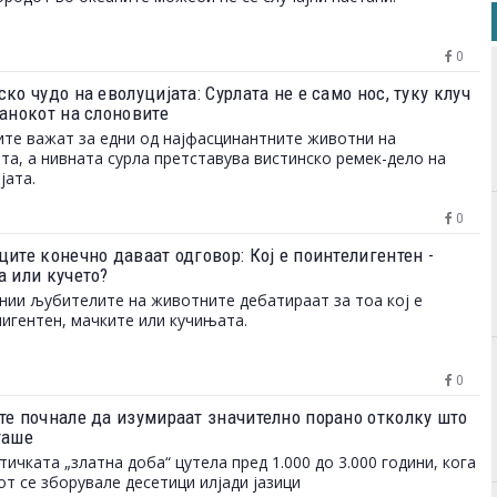
0
ко чудо на еволуцијата: Сурлата не е само нос, туку клуч
танокот на слоновите
те важат за едни од најфасцинантните животни на
та, а нивната сурла претставува вистинско ремек-дело на
јата.
0
ите конечно даваат одговор: Кој е поинтелигентен -
а или кучето?
нии љубителите на животните дебатираат за тоа кој е
игентен, мачките или кучињата.
0
те почнале да изумираат значително порано отколку што
таше
тичката „златна доба“ цутела пред 1.000 до 3.000 години, кога
от се зборувале десетици илјади јазици