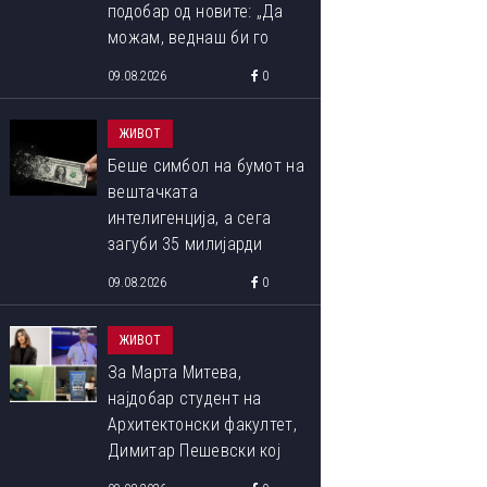
подобар од новите: „Да
можам, веднаш би го
купил“
09.08.2026
0
ЖИВОТ
Беше симбол на бумот на
вештачката
интелигенција, а сега
загуби 35 милијарди
долари за неколку дена
09.08.2026
0
ЖИВОТ
За Марта Митева,
најдобар студент на
Архитектонски факултет,
Димитар Пешевски кој
беше дел од летната