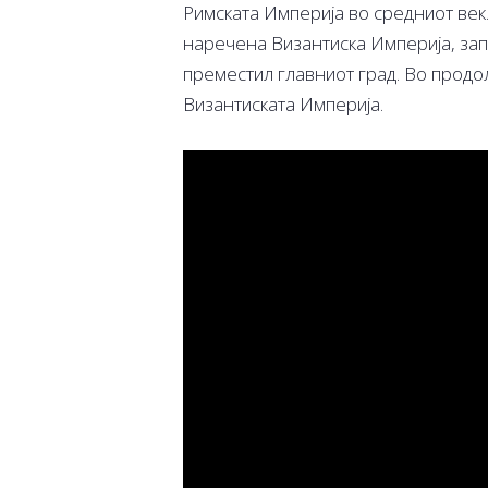
Римската Империја во средниот век
наречена Византиска Империја, запо
преместил главниот град. Во прод
Византиската Империја.