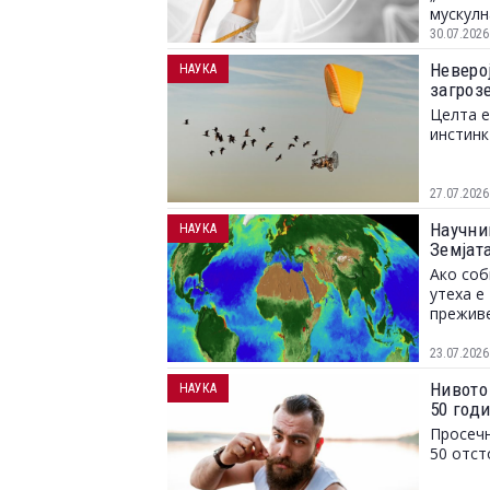
мускулн
30.07.2026
Неверој
НАУКА
загрозе
Целта е
инстинк
27.07.2026
Научни
НАУКА
Земјат
Ако соб
утеха е
преживе
23.07.2026
Нивото
НАУКА
50 год
Просечн
50 отст