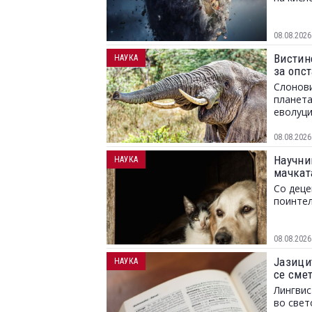
08.08.2026
Вистинс
НАУКА
за опс
Слонови
планета
еволуци
08.08.2026
Научниц
НАУКА
мачкат
Со деце
поинтел
08.08.2026
Јазици
НАУКА
се сме
Лингвис
во свет