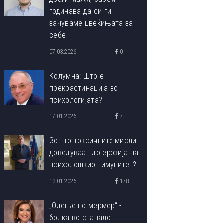
годинава да си ги
зачуваме цвеќињата за
себе
07.03.2026
0
Колумна: Што е
прекрастинација во
психологијата?
17.01.2026
7
Зошто токсичните мисли
доведуваат до ерозија на
психолошкиот имунитет?
13.01.2026
178
„Одење по мермер“ -
болка во стапало,