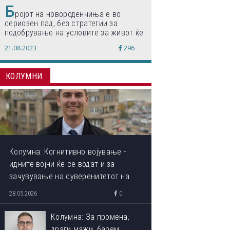
Б
ројот на новороденчиња е во
сериозен пад, без стратегии за
подобрување на условите за живот ќе
дојде до затворање на училишта,
21.08.2023
296
предупредуваат експертите
КОЛУМНИ
Колумна: Когнитивно војување -
идните војни ќе се водат и за
зачувување на суверенитетот на
сопствениот ум
28.05.2026
0
Колумна: За промена,
драги мажи, барем