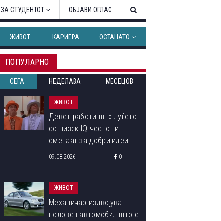
 ЗА СТУДЕНТОТ
ОБЈАВИ ОГЛАС
ЖИВОТ
КАРИЕРА
ОСТАНАТО
ПОПУЛАРНО
СЕГА
НЕДЕЛАВА
МЕСЕЦОВ
ЖИВОТ
Девет работи што луѓето
со низок IQ често ги
сметаат за добри идеи
09.08.2026
0
ЖИВОТ
Механичар издвојува
половен автомобил што е