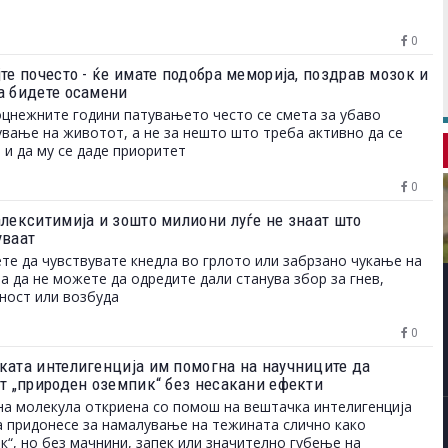
0
те почесто - ќе имате подобра меморија, поздрав мозок и
а бидете осамени
цнежните години патувањето често се смета за убаво
вање на животот, а не за нешто што треба активно да се
 и да му се даде приоритет
0
алекситимија и зошто милиони луѓе не знаат што
уваат
те да чувствувате кнедла во грлото или забрзано чукање на
 а да не можете да одредите дали станува збор за гнев,
ност или возбуда
0
ката интелигенција им помогна на научниците да
ат „природен оземпик“ без несакани ефекти
а молекула откриена со помош на вештачка интелигенција
 придонесе за намалување на тежината слично како
к“, но без мачнини, запек или значително губење на