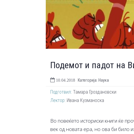
Подемот и падот на 
Категорија: Наука
10.04.2018
Подготвил:
Тамара Гроздановски
Лектор:
Ивана Кузманоска
Во повеќето историски книги ќе про
век од новата ера, но ова би било