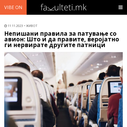
VIBE ON
11.11.2023
ЖИВОТ
Непишани правила за патување со
авион: Што и да правите, веројатно
ги нервирате другите патници