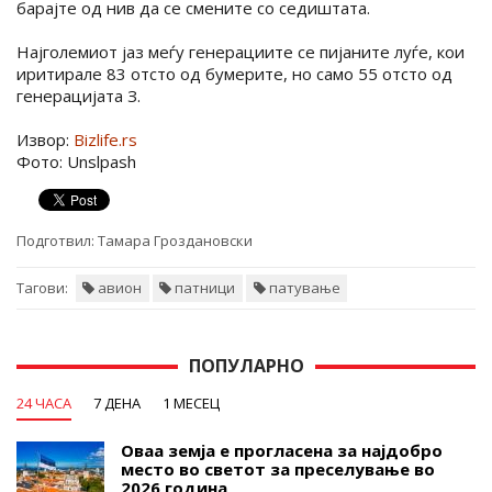
барајте од нив да се смените со седиштата.
Најголемиот јаз меѓу генерациите се пијаните луѓе, кои
иритирале 83 отсто од бумерите, но само 55 отсто од
генерацијата З.
Извор:
Bizlife.rs
Фото: Unslpash
Подготвил:
Тамара Гроздановски
Тагови:
авион
патници
патување
ПОПУЛАРНО
24 ЧАСА
7 ДЕНА
1 МЕСЕЦ
Оваа земја е прогласена за најдобро
место во светот за преселување во
2026 година