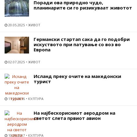
Поради ова природно чудо,
планинарите си го ризикуваат животот
20.05.2025
ЖИВОТ
Германски стартап сака да го подобри
искуството при патување со воз во
Европа
02.07.2025
ЖИВОТ
Исланд преку очите на македонски
турист
11.06.2016
КУЛТУРА
На најбескорисниот аеродром на
светот слета првиот авион
10.05.2017
КУЛТУРА