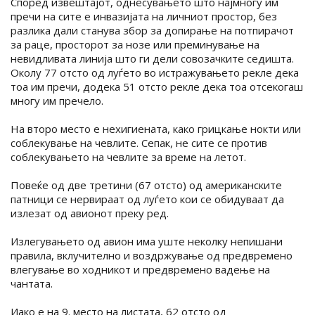
Според извештајот, однесувањето што најмногу им
пречи на сите е инвазијата на личниот простор, без
разлика дали станува збор за допирање на потпирачот
за раце, просторот за нозе или преминување на
невидливата линија што ги дели совозачките седишта.
Околу 77 отсто од луѓето во истражувањето рекле дека
тоа им пречи, додека 51 отсто рекле дека тоа отсекогаш
многу им пречело.
На второ место е нехигиената, како грицкање нокти или
соблекување на чевлите. Сепак, не сите се против
соблекувањето на чевлите за време на летот.
Повеќе од две третини (67 отсто) од американските
патници се нервираат од луѓето кои се обидуваат да
излезат од авионот преку ред.
Излегувањето од авион има уште неколку непишани
правила, вклучително и воздржување од предвремено
влегување во ходникот и предвремено вадење на
чантата.
Иако е на 9. место на листата, 62 отсто од