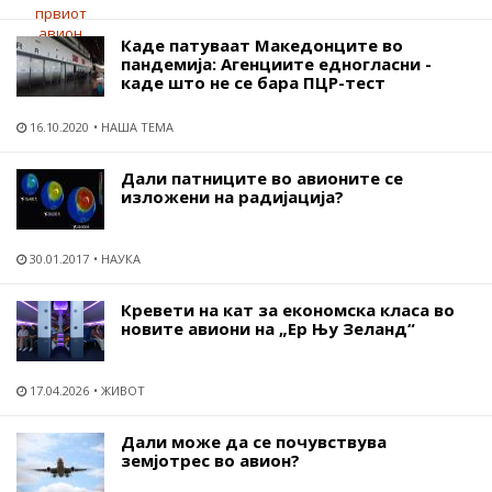
Каде патуваат Македонците во
пандемија: Агенциите едногласни -
каде што не се бара ПЦР-тест
16.10.2020
НАША ТЕМА
Дали патниците во авионите се
изложени на радијација?
30.01.2017
НАУКА
Кревети на кат за економска класа во
новите авиони на „Ер Њу Зеланд“
17.04.2026
ЖИВОТ
Дали може да се почувствува
земјотрес во авион?