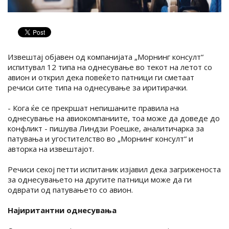
Извештај објавен од компанијата „Морнинг консулт“
испитувал 12 типа на однесување во текот на летот со
авион и открил дека повеќето патници ги сметаат
речиси сите типа на однесување за иритирачки.
- Кога ќе се прекршат непишаните правила на
однесување на авиокомпаниите, тоа може да доведе до
конфликт - пишува Линдзи Роешке, аналитичарка за
патувања и угостителство во „Морнинг консулт“ и
авторка на извештајот.
Речиси секој петти испитаник изјавил дека загриженоста
за однесувањето на другите патници може да ги
одврати од патувањето со авион.
Најиритантни однесувања