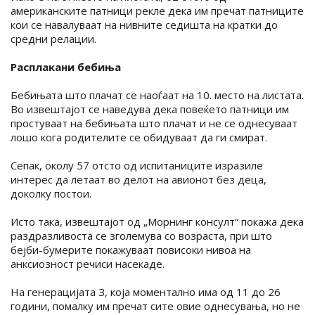
американските патници рекле дека им пречат патниците
кои се навалуваат на нивните седишта на кратки до
средни релации.
Расплакани бебиња
Бебињата што плачат се наоѓаат на 10. место на листата.
Во извештајот се наведува дека повеќето патници им
простуваат на бебињата што плачат и не се однесуваат
лошо кога родителите се обидуваат да ги смират.
Сепак, околу 57 отсто од испитаниците изразиле
интерес да летаат во делот на авионот без деца,
доколку постои.
Исто така, извештајот од „Морнинг консулт“ покажа дека
раздразливоста се зголемува со возраста, при што
бејби-бумерите покажуваат повисоки нивоа на
анксиозност речиси насекаде.
На генерацијата З, која моментално има од 11 до 26
години, помалку им пречат сите овие однесувања, но не