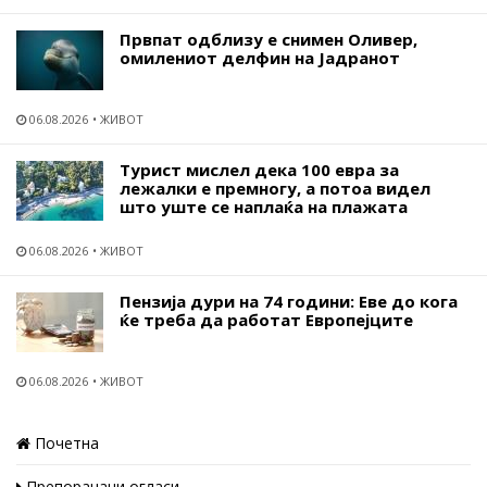
Првпат одблизу е снимен Оливер,
омилениот делфин на Јадранот
06.08.2026
ЖИВОТ
Турист мислел дека 100 евра за
лежалки е премногу, а потоа видел
што уште се наплаќа на плажата
06.08.2026
ЖИВОТ
Пензија дури на 74 години: Еве до кога
ќе треба да работат Европејците
06.08.2026
ЖИВОТ
Почетна
Препорачани огласи