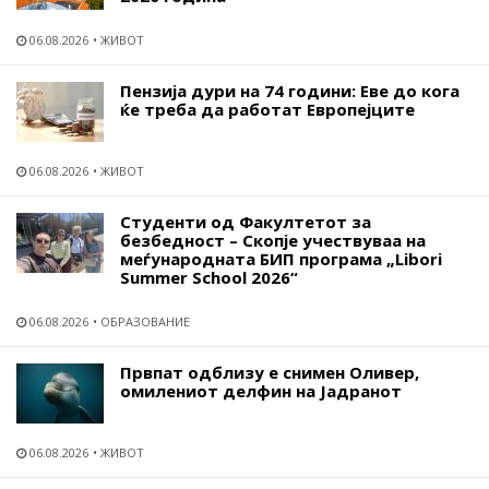
06.08.2026
ЖИВОТ
Пензија дури на 74 години: Еве до кога
ќе треба да работат Европејците
06.08.2026
ЖИВОТ
Студенти од Факултетот за
безбедност – Скопје учествуваа на
меѓународната БИП програма „Libori
Summer School 2026“
06.08.2026
ОБРАЗОВАНИЕ
Првпат одблизу е снимен Оливер,
омилениот делфин на Јадранот
06.08.2026
ЖИВОТ