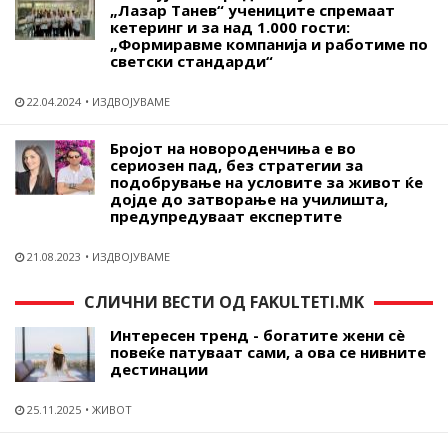
„Лазар Танев“ учениците спремаат
кетеринг и за над 1.000 гости:
„Формиравме компанија и работиме по
светски стандарди“
22.04.2024
ИЗДВОЈУВАМЕ
Бројот на новороденчиња е во
сериозен пад, без стратегии за
подобрување на условите за живот ќе
дојде до затворање на училишта,
предупредуваат експертите
21.08.2023
ИЗДВОЈУВАМЕ
СЛИЧНИ ВЕСТИ ОД FAKULTETI.MK
Интересен тренд - богатите жени сѐ
повеќе патуваат сами, а ова се нивните
дестинации
25.11.2025
ЖИВОТ