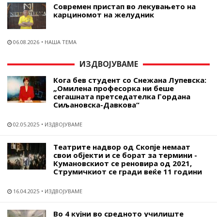
Современ пристап во лекувањето на
карциномот на желудник
06.08.2026
НАША ТЕМА
ИЗДВОЈУВАМЕ
Кога бев студент со Снежана Лупевска:
„Омилена професорка ни беше
сегашната претседателка Гордана
Сиљановска-Давкова“
02.05.2025
ИЗДВОЈУВАМЕ
Театрите надвор од Скопје немаат
свои објекти и се борат за термини -
Кумановскиот се реновира од 2021,
Струмичкиот се гради веќе 11 години
16.04.2025
ИЗДВОЈУВАМЕ
Во 4 кујни во средното училиште