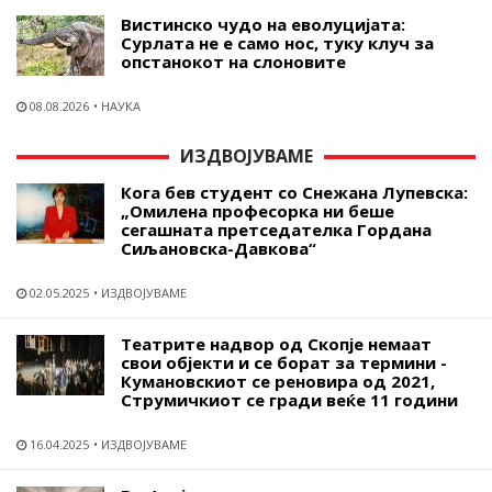
Вистинско чудо на еволуцијата:
Сурлата не е само нос, туку клуч за
опстанокот на слоновите
08.08.2026
НАУКА
ИЗДВОЈУВАМЕ
Кога бев студент со Снежана Лупевска:
„Омилена професорка ни беше
сегашната претседателка Гордана
Сиљановска-Давкова“
02.05.2025
ИЗДВОЈУВАМЕ
Театрите надвор од Скопје немаат
свои објекти и се борат за термини -
Кумановскиот се реновира од 2021,
Струмичкиот се гради веќе 11 години
16.04.2025
ИЗДВОЈУВАМЕ