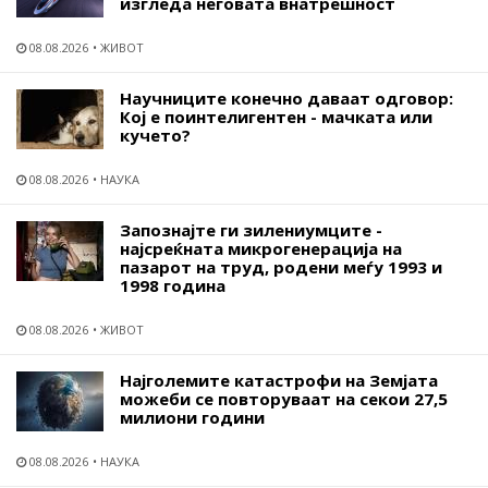
изгледа неговата внатрешност
08.08.2026
ЖИВОТ
Научниците конечно даваат одговор:
Кој е поинтелигентен - мачката или
кучето?
08.08.2026
НАУКА
Запознајте ги зилениумците -
најсреќната микрогенерација на
пазарот на труд, родени меѓу 1993 и
1998 година
08.08.2026
ЖИВОТ
Најголемите катастрофи на Земјата
можеби се повторуваат на секои 27,5
милиони години
08.08.2026
НАУКА