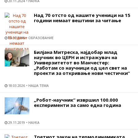
20.11.2024
НАУКА
Над 70 отсто од нашите ученици на 15
години немаат вештини за читање
04.07.2019
ОБРАЗОВАНИЕ
Билјана Митреска, најдобар млад
научник во ЦЕРН и истражувач на
Универзитетот во Манчестер:
„Работам со научници од цел свет на
проекти за откривање нови честички“
18.03.2026
НАША ТЕМА
„Робот-научник“ извршил 100.000
експерименти за само една година
29.11.2019
НАУКА
Третиот закон на термодинамиката