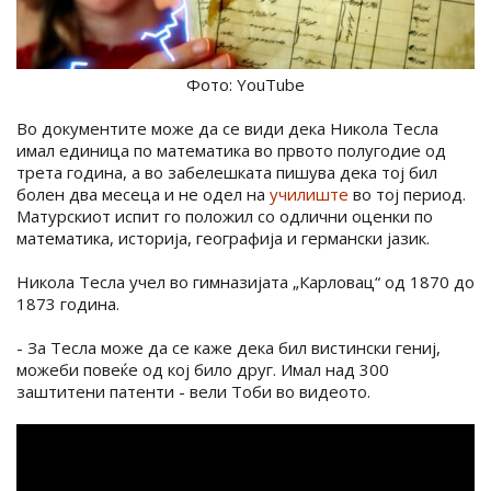
Фото: YouTube
Во документите може да се види дека Никола Тесла
имал единица по математика во првото полугодие од
трета година, а во забелешката пишува дека тој бил
болен два месеца и не одел на
училиште
во тој период.
Матурскиот испит го положил со одлични оценки по
математика, историја, географија и германски јазик.
Никола Тесла учел во гимназијата „Карловац“ од 1870 до
1873 година.
- За Тесла може да се каже дека бил вистински гениј,
можеби повеќе од кој било друг. Имал над 300
заштитени патенти - вели Тоби во видеото.