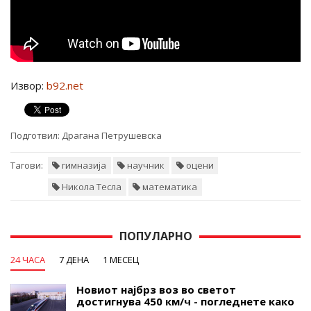
Извор:
b92.net
Подготвил:
Драгана Петрушевска
Тагови:
гимназија
научник
оцени
Никола Тесла
математика
ПОПУЛАРНО
24 ЧАСА
7 ДЕНА
1 МЕСЕЦ
Новиот најбрз воз во светот
достигнува 450 км/ч - погледнете како