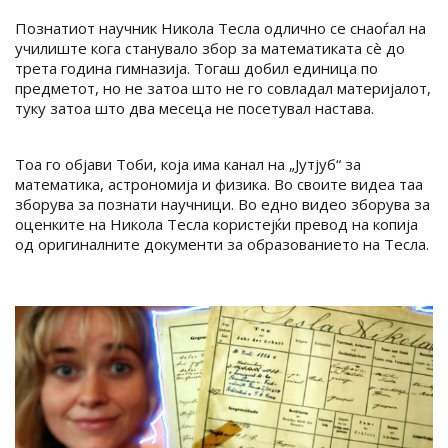
Познатиот научник Никола Тесла одлично се снаоѓал на
училиште кога станувало збор за математиката сè до
трета година гимназија. Тогаш добил единица по
предметот, но не затоа што не го совладал материјалот,
туку затоа што два месеца не посетувал настава.
Тоа го објави Тоби, која има канал на „Јутјуб“ за
математика, астрономија и физика. Во своите видеа таа
зборува за познати научници. Во едно видео зборува за
оценките на Никола Тесла користејќи превод на копија
од оригиналните документи за образованието на Тесла.