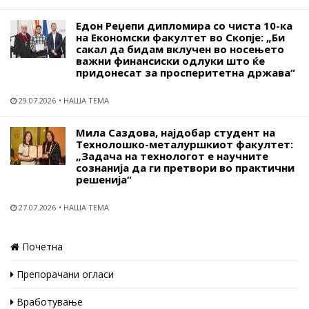
Едон Реџепи дипломира со чиста 10-ка
на Економски факултет во Скопје: „Би
сакал да бидам вклучен во носењето
важни финансиски одлуки што ќе
придонесат за просперитетна држава“
29.07.2026
НАША ТЕМА
Мила Саздова, најдобар студент на
Технолошко-металуршкиот факултет:
„Задача на технологот е научните
сознанија да ги претвори во практични
решенија“
27.07.2026
НАША ТЕМА
Почетна
Препорачани огласи
Вработување