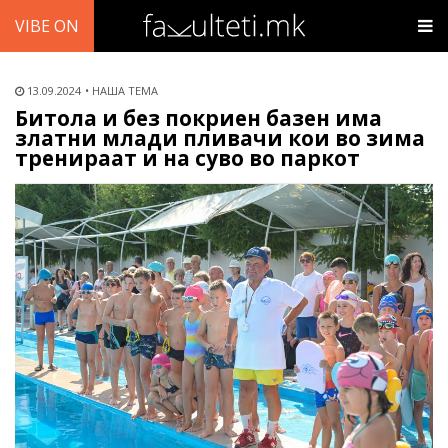
VIBE ON
13.09.2024
НАША ТЕМА
Битола и без покриен базен има
златни млади пливачи кои во зима
тренираат и на суво во паркот