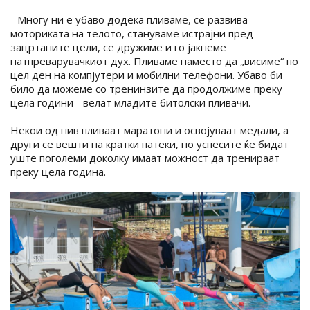
- Многу ни е убаво додека пливаме, се развива
моториката на телото, стануваме истрајни пред
зацртаните цели, се дружиме и го јакнеме
натпреварувачкиот дух. Пливаме наместо да „висиме“ по
цел ден на компјутери и мобилни телефони. Убаво би
било да можеме со тренинзите да продолжиме преку
цела години - велат младите битолски пливачи.
Некои од нив пливаат маратони и освојуваат медали, а
други се вешти на кратки патеки, но успесите ќе бидат
уште поголеми доколку имаат можност да тренираат
преку цела година.