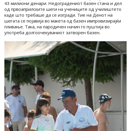
43 милиони денари. Недоградениот базен стана и дел
од првоаприлските шеги на учениците од училиштето
каде што требаше да се изгради. Тие на Денот на
шегата се појавија во макета од базен импровизирајќи
пливање. Така, на пародичен начин го пуштија во
употреба долгоочекуваниот затворен базен.