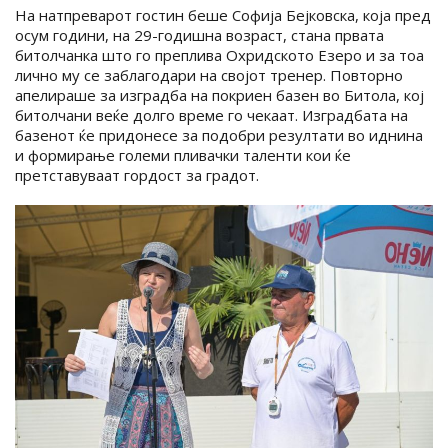
На натпреварот гостин беше Софија Бејковска, која пред
осум години, на 29-годишна возраст, стана првата
битолчанка што го преплива Охридското Езеро и за тоа
лично му се заблагодари на својот тренер. Повторно
апелираше за изградба на покриен базен во Битола, кој
битолчани веќе долго време го чекаат. Изградбата на
базенот ќе придонесе за подобри резултати во иднина
и формирање големи пливачки таленти кои ќе
претставуваат гордост за градот.