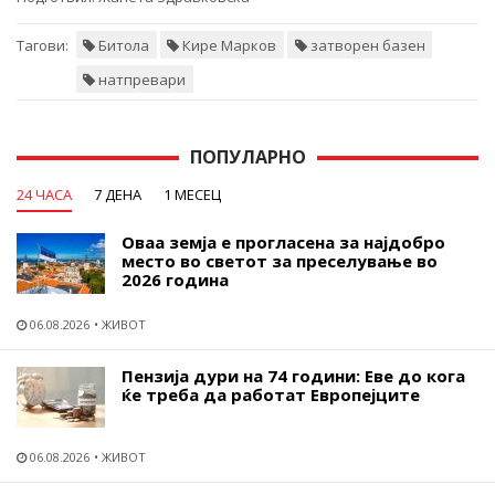
Тагови:
Битола
Кире Марков
затворен базен
натпревари
ПОПУЛАРНО
24 ЧАСА
7 ДЕНА
1 МЕСЕЦ
Оваа земја е прогласена за најдобро
место во светот за преселување во
2026 година
06.08.2026
ЖИВОТ
Пензија дури на 74 години: Еве до кога
ќе треба да работат Европејците
06.08.2026
ЖИВОТ