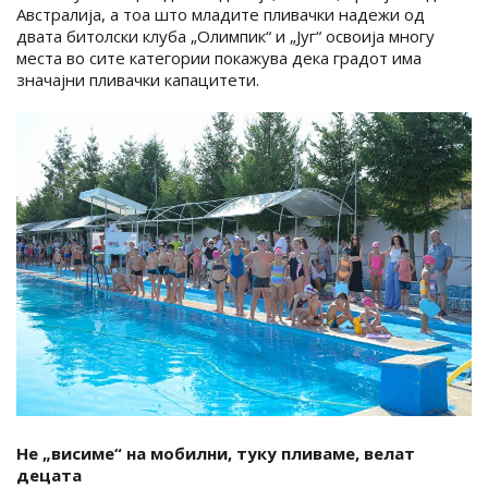
Австралија, а тоа што младите пливачки надежи од
двата битолски клуба „Олимпик“ и „Југ“ освоија многу
места во сите категории покажува дека градот има
значајни пливачки капацитети.
Не „висиме“ на мобилни, туку пливаме, велат
децата