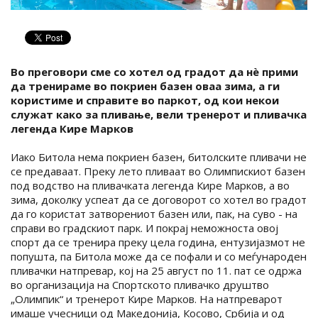
Во преговори сме со хотел од градот да нѐ прими
да тренираме во покриен базен оваа зима, а ги
користиме и справите во паркот, од кои некои
служат како за пливање, вели тренерот и пливачка
легенда Кире Марков
Иако Битола нема покриен базен, битолските пливачи не
се предаваат. Преку лето пливаат во Олимпискиот базен
под водство на пливачката легенда Кире Марков, а во
зима, доколку успеат да се договорот со хотел во градот
да го користат затворениот базен или, пак, на суво - на
справи во градскиот парк. И покрај неможноста овој
спорт да се тренира преку цела година, ентузијазмот не
попушта, па Битола може да се пофали и со меѓународен
пливачки натпревар, кој на 25 август по 11. пат се одржа
во организација на Спортското пливачко друштво
„Олимпик“ и тренерот Кире Марков. На натпреварот
имаше учесници од Македонија, Косово, Србија и од