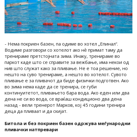
- Нема покриен базен, па одиме во хотел „Епинал“.
Водиме разговори со хотелот ако нѐ примат таму да
тренираме претстојната зима. Инаку, тренираме во
паркот каде што се справите за вежбање, има некои од
нив што служат како за пливање. Не е тоа решение, но
нешто на суво тренираме, а нешто во хотелот. Сувото
пливање е за пливачот да биде физички подготвен. Ако
во зима нема каде да се тренира, се губи
континуитетот, пливањето бара вода. Ако еден или два
дена не си во вода, се враќаш кондиционо два дена
назад - вели тренерот Марков, кој 45 години тренира
деца да пливаат и да скијат.
Битола и без покриен базен одржува меѓународни
пливачки натпревари