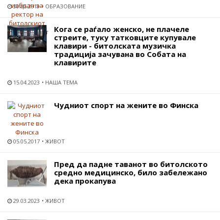
30.05.2019
ОБРАЗОВАНИЕ
Кога се раѓало женско, не плачеле
стреите, туку татковците купувале
клавири - битолската музичка
традиција зачувана во Собата на
клавирите
15.04.2023
НАША ТЕМА
Чудниот спорт на жените во Финска
05.05.2017
ЖИВОТ
Пред да падне таванот во битолското
средно медицинско, било забележано
дека прокапува
29.03.2023
ЖИВОТ