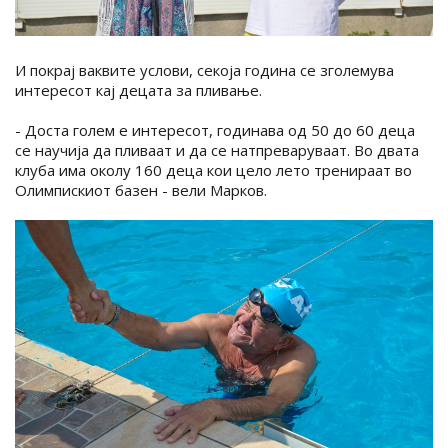
И покрај ваквите услови, секоја година се зголемува
интересот кај децата за пливање.
- Доста голем е интересот, годинава од 50 до 60 деца
се научија да пливаат и да се натпреваруваат. Во двата
клуба има околу 160 деца кои цело лето тренираат во
Олимпискиот базен - вели Марков.