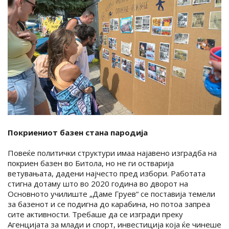
Покриениот базен стана пародија
Повеќе политички структури имаа најавено изградба на
покриен базен во Битола, но не ги остварија
ветувањата, дадени најчесто пред избори. Работата
стигна дотаму што во 2020 година во дворот на
Основното училиште „Даме Груев“ се поставија темели
за базенот и се подигна до карабина, но потоа запреа
сите активности. Требаше да се изгради преку
Агенцијата за млади и спорт, инвестиција која ќе чинеше