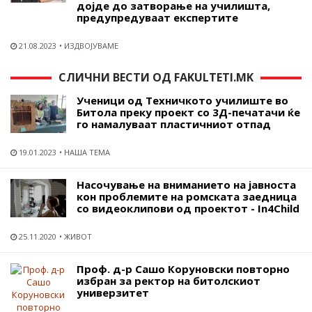
дојде до затворање на училишта,
предупредуваат експертите
21.08.2023
ИЗДВОЈУВАМЕ
СЛИЧНИ ВЕСТИ ОД FAKULTETI.MK
Ученици од Техничкото училиште во
Битола преку проект со 3Д-печатачи ќе
го намалуваат пластичниот отпад
19.01.2023
НАША ТЕМА
Насочување на вниманието на јавноста
кон проблемите на ромската заедница
со видеоклипови од проектот - In4Child
25.11.2020
ЖИВОТ
Проф. д-р Сашо Коруновски повторно
избран за ректор на битолскиот
универзитет