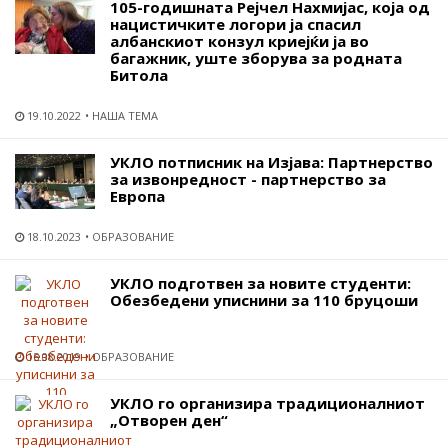
105-годишната Рејчел Нахмијас, која од
нацистичките логори ја спасил
албанскиот конзул криејќи ја во
багажник, уште зборува за родната
Битола
19.10.2022
НАША ТЕМА
УКЛО потписник на Изјава: Партнерство
за извонредност - партнерство за
Европа
18.10.2023
ОБРАЗОВАНИЕ
УКЛО подготвен за новите студенти:
Обезбедени уписнини за 110 бруцоши
15.08.2019
ОБРАЗОВАНИЕ
УКЛО го организира традиционалниот
„Отворен ден“