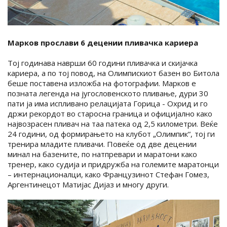
Марков прослави 6 децении пливачка кариера
Тој годинава наврши 60 години пливачка и скијачка
кариера, а по тој повод, на Олимпискиот базен во Битола
беше поставена изложба на фотографии. Марков е
позната легенда на југословенското пливање, дури 30
пати ја има испливано релацијата Горица - Охрид и го
држи рекордот во старосна граница и официјално како
највозрасен пливач на таа патека од 2,5 километри. Веќе
24 години, од формирањето на клубот „Олимпик“, тој ги
тренира младите пливачи. Повеќе од две децении
минал на базените, по натпревари и маратони како
тренер, како судија и придружба на големите маратонци
– интернационалци, како Французинот Стефан Гомез,
Аргентинецот Матијас Дијаз и многу други.