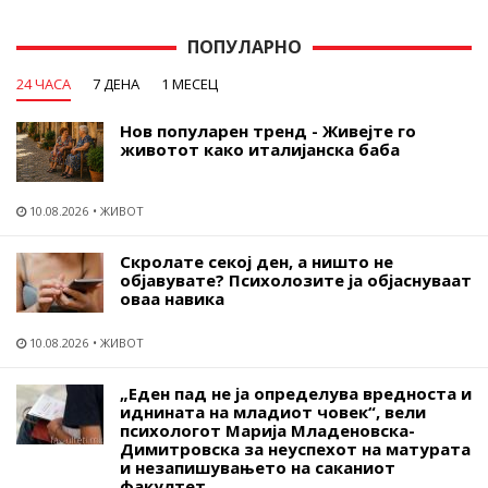
ПОПУЛАРНО
24 ЧАСА
7 ДЕНА
1 МЕСЕЦ
Нов популарен тренд - Живејте го
животот како италијанска баба
10.08.2026
ЖИВОТ
Скролате секој ден, а ништо не
објавувате? Психолозите ја објаснуваат
оваа навика
10.08.2026
ЖИВОТ
„Еден пад не ја определува вредноста и
иднината на младиот човек“, вели
психологот Марија Младеновска-
Димитровска за неуспехот на матурата
и незапишувањето на саканиот
факултет