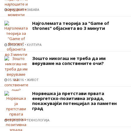
24.02.2015
ЗАБАВА
Најголемата теорија за "Game of
thrones" објаснета во 3 минути
28.03.2015
КУЛТУРА
Зошто никогаш не треба да им
веруваме на сопствените очи?
05.12.2016
ЖИВОТ
Норвешка ја претстави првата
енергетско-позитивна зграда,
покажувајќи потенцијал за паметен
град
03.09.2019
ТЕХНОЛОГИЈА