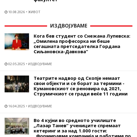
10.08.2026
ЖИВОТ
ИЗДВОЈУВАМЕ
Кога бев студент со Снежана Лупевска:
„Омилена професорка ни беше
сегашната претседателка Гордана
Сиљановска-Давкова“
02.05.2025
ИЗДВОЈУВАМЕ
Театрите надвор од Скопје немаат
свои објекти и се борат за термини -
Кумановскиот се реновира од 2021,
Струмичкиот се гради веќе 11 години
16.04.2025
ИЗДВОЈУВАМЕ
Во 4 кујни во средното училиште
„Лазар Танев“ учениците спремаат
кетеринг и за над 1.000 гости:
„Формиравме компанија и работиме по