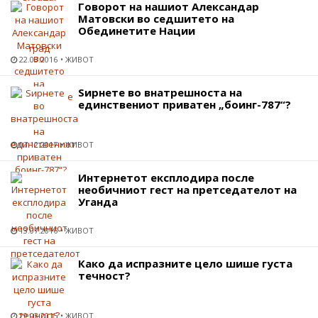
Говорот на нашиот Александар
Матовски во седшитето на
Обединетите Нации
22.03.2016
ЖИВОТ
Ѕирнете во внатрешноста на
единствениот приватен „боинг-787“?
07.12.2017
ЖИВОТ
Интернетот експлодира после
необичниот гест на претседателот на
Уганда
13.07.2016
ЖИВОТ
Како да испразните цело шише густа
течност?
29.03.2015
ЖИВОТ