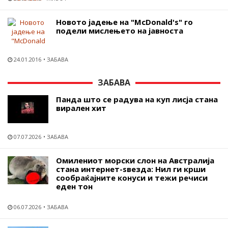
Новото јадење на "McDonald's" го
подели мислењето на јавноста
24.01.2016
ЗАБАВА
ЗАБАВА
Панда што се радува на куп лисја стана
вирален хит
07.07.2026
ЗАБАВА
Омилениот морски слон на Австралија
стана интернет-ѕвезда: Нил ги крши
сообраќајните конуси и тежи речиси
еден тон
06.07.2026
ЗАБАВА