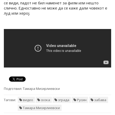
се види, падот не бил наменет за филм или нешто
слично. Едноставно не може да се каже дали човекот е
луд или херој.
Подготвил:
Тамара Мисирлиевски
Тагови:
видео
скока
зграда
Русин
забава
Тамара Мисирлиевски