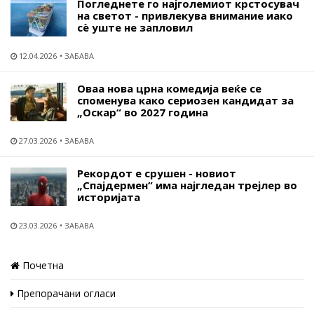
Погледнете го најголемиот крстосувач
на светот - привлекува внимание иако
сѐ уште не запловил
12.04.2026
ЗАБАВА
Оваа нова црна комедија веќе се
споменува како сериозен кандидат за
„Оскар“ во 2027 година
27.03.2026
ЗАБАВА
Рекордот е срушен - новиот
„Спајдермен“ има најгледан трејлер во
историјата
23.03.2026
ЗАБАВА
Почетна
Препорачани огласи