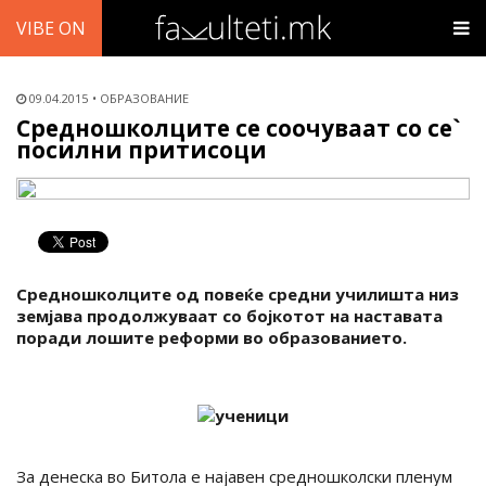
VIBE ON
09.04.2015
ОБРАЗОВАНИЕ
Средношколците се соочуваат со се`
посилни притисоци
Средношколците од повеќе средни училишта низ
земјава продолжуваат со бојкотот на наставата
поради лошите реформи во образованието.
За денеска во Битола е најавен средношколски пленум