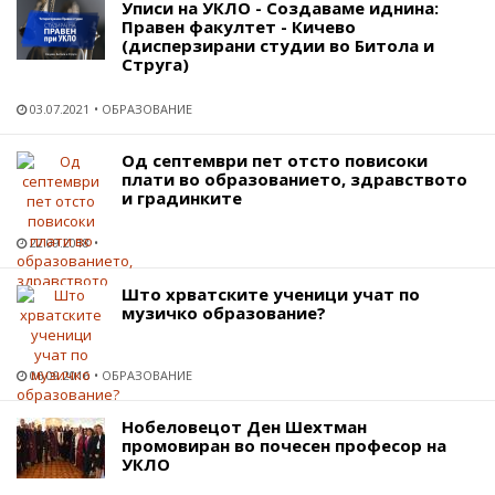
Уписи на УКЛО - Создаваме иднина:
Правен факултет - Кичево
(дисперзирани студии во Битола и
Струга)
03.07.2021
ОБРАЗОВАНИЕ
Од септември пет отсто повисоки
плати во образованието, здравството
и градинките
22.09.2018
Што хрватските ученици учат по
музичко образование?
06.09.2016
ОБРАЗОВАНИЕ
Нобеловецот Ден Шехтман
промовиран во почесен професор на
УКЛО