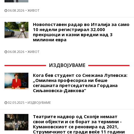
06.08.2026
ЖИВОТ
Новопоставен радар во Италија за само
10 недели регистрирал 32.000
прекршоци и казни вредни над 3
милиони евра
06.08.2026
ЖИВОТ
ИЗДВОЈУВАМЕ
Кога бев студент со Снежана Лупевска:
„Омилена професорка ни беше
сегашната претседателка Гордана
Сиљановска-Давкова“
02.05.2025
ИЗДВОЈУВАМЕ
Театрите надвор од Скопје немаат
свои објекти и се борат за термини -
Кумановскиот се реновира од 2021,
Струмичкиот се гради веќе 11 години