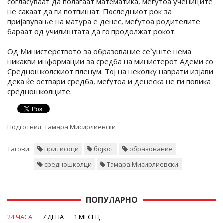
согласуваат да полагаат математика, меѓутоа учениците
не сакаат да ги потпишат. Последниот рок за
пријавување на матура е денес, меѓутоа родителите
бараат од училиштата да го продолжат рокот.
Од Министерството за образование се`уште нема
никакви информации за средба на министерот Адеми со
Средношколскиот пленум. Тој на неколку наврати изјави
дека ќе оствари средба, меѓутоа и денеска не ги повика
средношколците.
Подготвил:
Тамара Мисирлиевски
Тагови:
притисоци
бојкот
образование
средношколци
Тамара Мисирлиевски
ПОПУЛАРНО
24 ЧАСА
7 ДЕНА
1 МЕСЕЦ