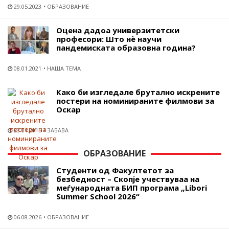
29.05.2023
ОБРАЗОВАНИЕ
Оцена дадоа универзитетски
професори: Што нѐ научи
пандемиската образовна година?
08.01.2021
НАША ТЕМА
Како би изгледале брутално искрените
постери на номинираните филмови за
Оскар
23.01.2015
ЗАБАВА
ОБРАЗОВАНИЕ
Студенти од Факултетот за
безбедност – Скопје учествуваа на
меѓународната БИП програма „Libori
Summer School 2026“
06.08.2026
ОБРАЗОВАНИЕ