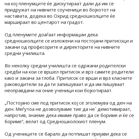
на кој пленумците ќе дискутираат дали да им се
придружат на нивните соученици во бојкотот на
наставата, додека во Охрид средношколците ќе
маршираат во центарот на градот.
Од пленумите доаѓаат информации дека
средношколците се изложени на постојани притисоци и
закани од професорите и директорите на нивните
средни училишта.
Во неколку средни училишта се одржани родителски
средби на кои се вршел притисок и врз самите родители
како и закана за глоба. Притисок се врши и врз класните
раководители за да ги запишуваат и да им пишуваат
неоправдани на оние ученици кои бојкотираат.
„Постојано сме под притисок кој се зголемува од ден на
ден. Меѓутоа не дозволуваме тие да не` демотивираат,
напротив, знаеме дека имаме право да се бориме и ќе се
бориме“, велат од Средношколскиот пленум.
Од учениците се барало да потпишат пријави дека се