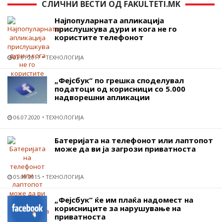
СЛИЧНИ ВЕСТИ ОД FAKULTETI.MK
Најпопуларната апликација
прислушкува дури и кога не го
користите телефонот
03.01.2017
ТЕХНОЛОГИЈА
„Фејсбук“ по грешка споделувал
податоци од корисници со 5.000
надворешни апликации
06.07.2020
ТЕХНОЛОГИЈА
Батеријата на телефонот или лаптопот
може да ви ја загрози приватноста
05.08.2015
ТЕХНОЛОГИЈА
„Фејсбук“ ќе им плаќа надомест на
корисниците за нарушување на
приватноста