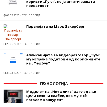
користи „Гугл“, но ја штити вашата
приватност
08.07.2025
ТЕХНОЛОГИЈА
Паранојата на Марк Закерберг
23.06.2016
ТЕХНОЛОГИЈА
Апликацијата за видеоразговор „Зум“
му испраќа податоци од корисниците
на „Фејсбук“
31.03.2020
ТЕХНОЛОГИЈА
ТЕХНОЛОГИЈА
Моделот на „Нетфликс“ за гледање
цели сезони слабее, ова му е сѐ
поголем конкурент