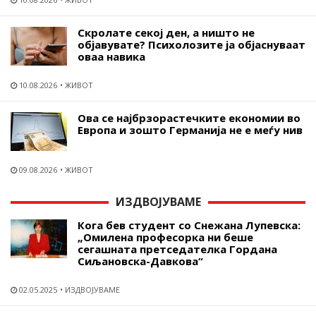
Скролате секој ден, а ништо не
објавувате? Психолозите ја објаснуваат
оваа навика
10.08.2026
ЖИВОТ
Ова се најбрзорастечките економии во
Европа и зошто Германија не е меѓу нив
09.08.2026
ЖИВОТ
ИЗДВОЈУВАМЕ
Кога бев студент со Снежана Лупевска:
„Омилена професорка ни беше
сегашната претседателка Гордана
Сиљановска-Давкова“
02.05.2025
ИЗДВОЈУВАМЕ