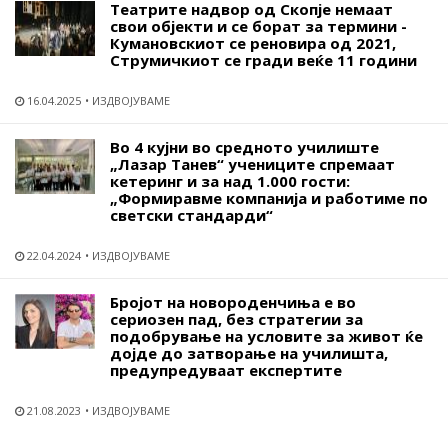
Театрите надвор од Скопје немаат
свои објекти и се борат за термини -
Кумановскиот се реновира од 2021,
Струмичкиот се гради веќе 11 години
16.04.2025
ИЗДВОЈУВАМЕ
Во 4 кујни во средното училиште
„Лазар Танев“ учениците спремаат
кетеринг и за над 1.000 гости:
„Формиравме компанија и работиме по
светски стандарди“
22.04.2024
ИЗДВОЈУВАМЕ
Бројот на новороденчиња е во
сериозен пад, без стратегии за
подобрување на условите за живот ќе
дојде до затворање на училишта,
предупредуваат експертите
21.08.2023
ИЗДВОЈУВАМЕ