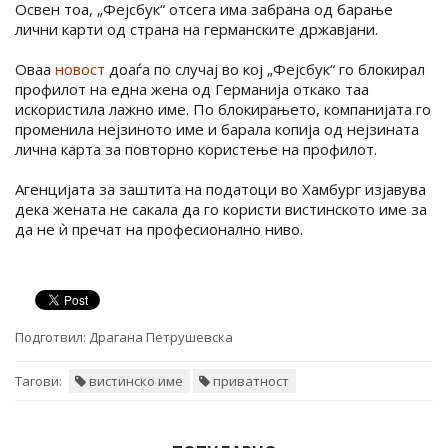
Освен тоа, „Фејсбук“ отсега има забрана од барање
лични карти од страна на германските државјани.
Оваа
новост
доаѓа по случај во кој „Фејсбук“ го блокирал
профилот на една жена од Германија откако таа
искористила лажно име. По блокирањето, компанијата го
променила нејзиното име и барала копија од нејзината
лична карта за повторно користење на профилот.
Агенцијата за заштита на податоци во Хамбург изјавува
дека жената не сакала да го користи вистинското име за
да не ѝ пречат на професионално ниво.
Подготвил:
Драгана Петрушевска
Тагови:
вистинско име
приватност