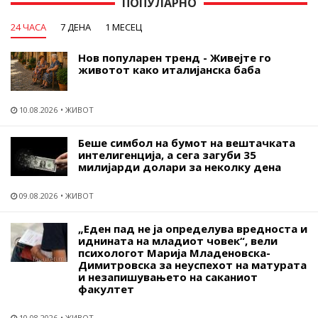
ПОПУЛАРНО
24 ЧАСА
7 ДЕНА
1 МЕСЕЦ
Нов популарен тренд - Живејте го
животот како италијанска баба
10.08.2026
ЖИВОТ
Беше симбол на бумот на вештачката
интелигенција, а сега загуби 35
милијарди долари за неколку дена
09.08.2026
ЖИВОТ
„Еден пад не ја определува вредноста и
иднината на младиот човек“, вели
психологот Марија Младеновска-
Димитровска за неуспехот на матурата
и незапишувањето на саканиот
факултет
10.08.2026
ЖИВОТ