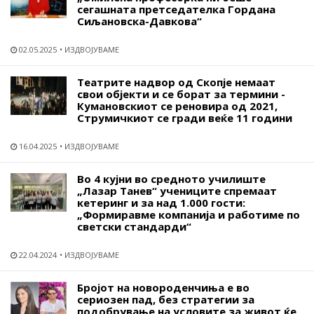
сегашната претседателка Гордана
Сиљановска-Давкова“
02.05.2025
ИЗДВОЈУВАМЕ
Театрите надвор од Скопје немаат
свои објекти и се борат за термини -
Кумановскиот се реновира од 2021,
Струмичкиот се гради веќе 11 години
16.04.2025
ИЗДВОЈУВАМЕ
Во 4 кујни во средното училиште
„Лазар Танев“ учениците спремаат
кетеринг и за над 1.000 гости:
„Формиравме компанија и работиме по
светски стандарди“
22.04.2024
ИЗДВОЈУВАМЕ
Бројот на новороденчиња е во
сериозен пад, без стратегии за
подобрување на условите за живот ќе