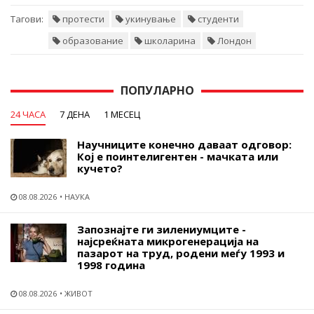
Тагови:
протести
укинување
студенти
образование
школарина
Лондон
ПОПУЛАРНО
24 ЧАСА
7 ДЕНА
1 МЕСЕЦ
Научниците конечно даваат одговор:
Кој е поинтелигентен - мачката или
кучето?
08.08.2026
НАУКА
Запознајте ги зилениумците -
најсреќната микрогенерација на
пазарот на труд, родени меѓу 1993 и
1998 година
08.08.2026
ЖИВОТ