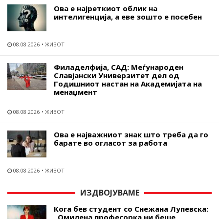
Ова е најреткиот облик на
интелигенција, а еве зошто е посебен
08.08.2026
ЖИВОТ
Филаделфија, САД: Меѓународен
Славјански Универзитет дел од
Годишниот настан на Академијата на
менаџмент
08.08.2026
ЖИВОТ
Ова е најважниот знак што треба да го
барате во огласот за работа
08.08.2026
ЖИВОТ
ИЗДВОЈУВАМЕ
Кога бев студент со Снежана Лупевска:
„Омилена професорка ни беше