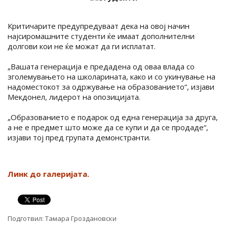
Критичарите предупредуваат дека на овој начин
најсиромашните студенти ќе имаат дополнителни
долгови кои не ќе можат да ги исплатат.
„Вашата генерација е предадена од оваа влада со
зголемувањето на школарината, како и со укинување на
надоместокот за одржување на образованието“, изјави
Мекдонел, лидерот на опозицијата.
„Образованието е подарок од една генерација за друга,
а не е предмет што може да се купи и да се продаде“,
изјави тој пред групата демонстранти.
Линк до галеријата.
Подготвил:
Тамара Гроздановски