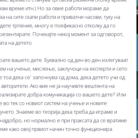
ам време итн.) Но за овие работи мораме да
а на сите скапи работи и приватни часови, туку на
јдете трпение, многу е поефикасно отколку да го
 презентирате. Почекајте некој момент за одговорот,
ата на детето.
ирате вашето дете. Буквално од ден во ден излегуваат
ем на учење, мислење, заклучоци на експерти и сето
е тоа дека се` започнува од дома, дека детето учи од
 авторитети. Ако вие не ја научивте вештинта на
реализирате добра комуникација со вашето дете? Или
е во тек со новиот систем на учење и новите
унето. Знаеме во теорија дека треба да играме и
 најдобро, но нормално е при праксата да се вратиме
еме како овој првиот начин точно функционира.