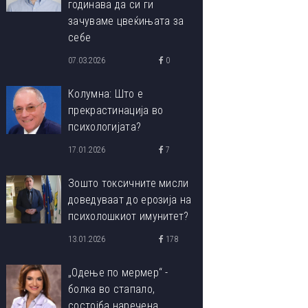
годинава да си ги
зачуваме цвеќињата за
себе
07.03.2026
0
Колумна: Што е
прекрастинација во
психологијата?
17.01.2026
7
Зошто токсичните мисли
доведуваат до ерозија на
психолошкиот имунитет?
13.01.2026
178
„Одење по мермер“ -
болка во стапало,
состојба наречена