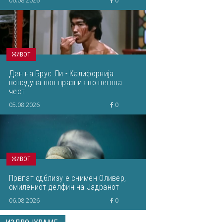
06.08.2026
0
ЖИВОТ
Ден на Брус Ли - Калифорнија
воведува нов празник во негова
чест
05.08.2026
0
ЖИВОТ
Првпат одблизу е снимен Оливер,
омилениот делфин на Јадранот
06.08.2026
0