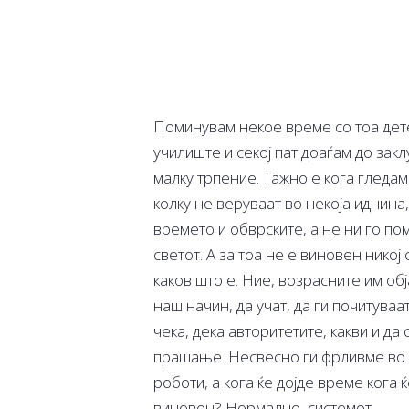
Поминувам некое време со тоа дете
училиште и секој пат доаѓам до закл
малку трпение. Тажно е кога гледам
колку не веруваат во некоја иднина,
времето и обврските, а не ни го п
светот. А за тоа не е виновен нико
каков што е. Ние, возрасните им о
наш начин, да учат, да ги почитуваа
чека, дека авторитетите, какви и да
прашање. Несвесно ги фрливме во 
роботи, а кога ќе дојде време кога 
виновен? Нормално, системот.