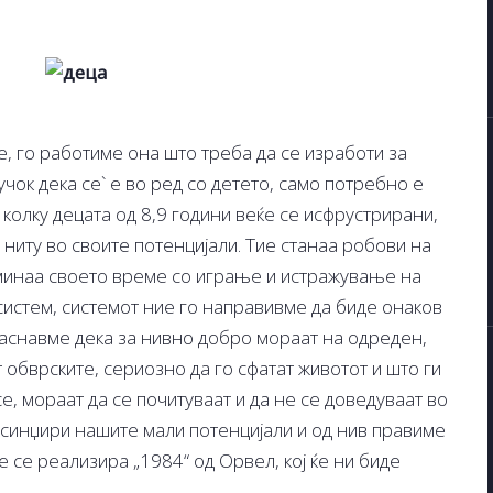
, го работиме она што треба да се изработи за
учок дека се` е во ред со детето, само потребно е
 колку децата од 8,9 години веќе се исфрустрирани,
 ниту во своите потенцијали. Тие станаа робови на
оминаа своето време со играње и истражување на
ј систем, системот ние го направивме да биде онаков
бјаснавме дека за нивно добро мораат на одреден,
т обврските, сериозно да го сфатат животот и што ги
 се, мораат да се почитуваат и да не се доведуваат во
синџири нашите мали потенцијали и од нив правиме
ќе се реализира „1984“ од Орвел, кој ќе ни биде