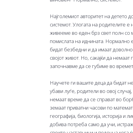
Најголемиот авторитет на детето до
системот. Улогата на родителите е 
живееме во еден брз свет полн со 
помислата на иднината. Нормално е
бидат безбедни и да имаат доволно 
својот живот. Но, сакајќи да немаа
започнавме да се губиме во времет
Научете ги вашите деца да бидат н
убави луѓе, родители во овој случај
немаат време да се справат во бор
земаат приватни часови по математик
географија, биологија, историја и 
добива потреба само да учи, истраж
своите наставници и подоцна кога ќ