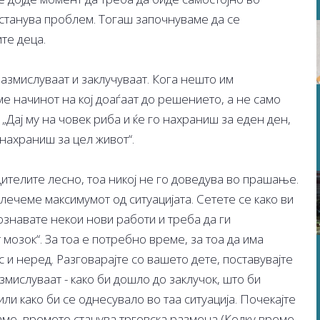
станува проблем. Тогаш започнуваме да се
те деца.
азмислуваат и заклучуваат. Кога нешто им
е начинот на кој доаѓаат до решението, а не само
„Дај му на човек риба и ќе го нахраниш за еден ден,
 нахраниш за цел живот“.
ителите лесно, тоа никој не го доведува во прашање.
звлечеме максимумот од ситуацијата. Сетете се како ви
дознавате некои нови работи и треба да ги
мозок“. За тоа е потребно време, за тоа да има
с и неред. Разговарајте со вашето дете, поставувајте
змислуваат - како би дошло до заклучок, што би
или како би се однесувало во таа ситуација. Почекајте
маме, времето станува трговска размена (Колку време