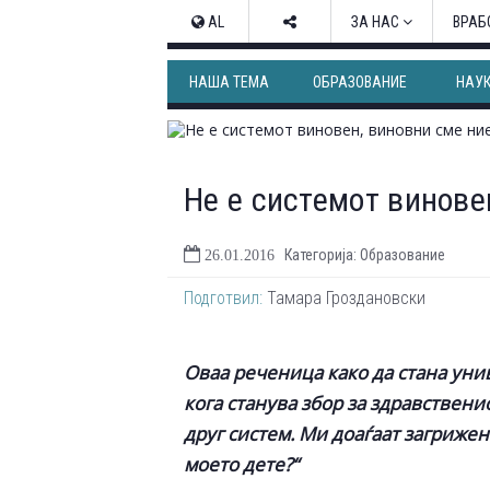
AL
ЗА НАС
ВРАБ
НАША ТЕМА
ОБРАЗОВАНИЕ
НАУ
Не е системот винове
Категорија: Образование
26.01.2016
Подготвил:
Тамара Гроздановски
Оваа реченица како да стана уни
кога станува збор за здравствени
друг систем. Ми доаѓаат загриже
моето дете?“