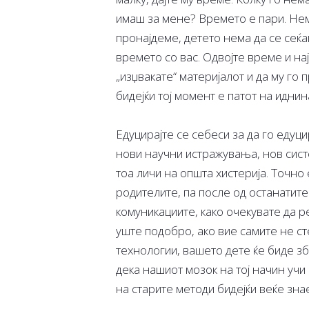
имаш за мене? Времето е пари. Нем
пронајдеме, детето нема да се сеќав
времето со вас. Одвојте време и на
„изџвакате“ материјалот и да му го
бидејќи тој момент е патот на иднин
Едуцирајте се себеси за да го едуц
нови научни истражувања, нов сист
тоа личи на општа хистерија. Точно 
родителите, па после од останатите
комуникациите, како очекувате да 
уште подобро, ако вие самите не ст
технологии, вашето дете ќе биде зб
дека нашиот мозок на тој начин учи
на старите методи бидејќи веќе зна