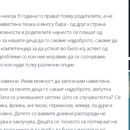
 некоја 9 година го прават токму родителите, а не
навистина тешка и многу бара - од друга страна
можности и родителите најчесто се плашат од
 за нашите деца да го сакаме најдоброто, сакаме да
компетенција за да успеат во било кој аспект од
т проблеми со кои ние моравме да се соочуваме,
о кое нуди толку различни опции.
езависни. Имав можност да запознаам навистина
, кои за своите деца го сакаат најдоброто, меѓутоа
бата со училишниот систем. Што се случува потоа? Се
а, физика, англиски, германски, хемија, па дури и
ликовно. Детето со ваквите дневни распореди не
ува и заклучува. Децата се` почесто се потпираат на
е дојде момент да треба да биде самостојно во