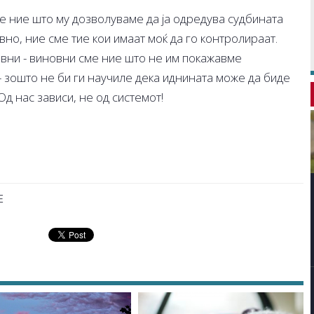
е ние што му дозволуваме да ја одредува судбината
но, ние сме тие кои имаат моќ да го контролираат.
иновни - виновни сме ние што не им покажавме
- зошто не би ги научиле дека иднината може да биде
Од нас зависи, не од системот!
Е