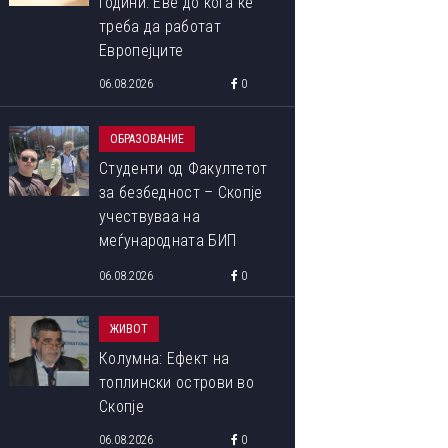
години: Еве до кога ќе
треба да работат
Европејците
06.08.2026
0
ОБРАЗОВАНИЕ
Студенти од Факултетот
за безбедност – Скопје
учествуваа на
меѓународната БИП
програма „Libori Summer
06.08.2026
0
School 2026“
ЖИВОТ
Колумна: Ефект на
топлински острови во
Скопје
06.08.2026
0