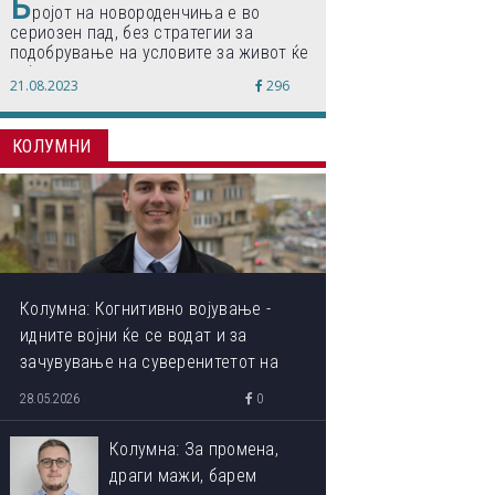
Б
ројот на новороденчиња е во
сериозен пад, без стратегии за
подобрување на условите за живот ќе
дојде до затворање на училишта,
21.08.2023
296
предупредуваат експертите
КОЛУМНИ
Колумна: Когнитивно војување -
идните војни ќе се водат и за
зачувување на суверенитетот на
сопствениот ум
28.05.2026
0
Колумна: За промена,
драги мажи, барем