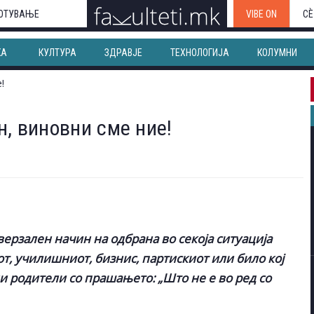
ОТУВАЊЕ
VIBE ON
СЀ
КА
КУЛТУРА
ЗДРАВЈЕ
ТЕХНОЛОГИЈА
КОЛУМНИ
н, виновни сме ние!
верзален начин на одбрана во секоја ситуација
от, училишниот, бизнис, партискиот или било кој
ни родители со прашањето: „Што не е во ред со