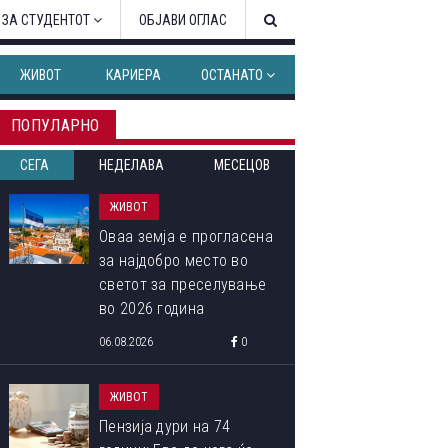
 ЗА СТУДЕНТОТ
ОБЈАВИ ОГЛАС
ЖИВОТ
КАРИЕРА
ОСТАНАТО
ПОПУЛАРНО
СЕГА
НЕДЕЛАВА
МЕСЕЦОВ
ЖИВОТ
Оваа земја е прогласена
за најдобро место во
светот за преселување
во 2026 година
06.08.2026
0
ЖИВОТ
Пензија дури на 74