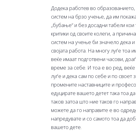
Додека работев во образованието, 
систем на брзо учење, да им покажа
„бубање“ и без досадни табели кои 
критики од своите колеги, а причи
систем на учење би значело дека и 
својата работа. На многу луѓе тоа и
веќе имаат подготвени часови, доаѓ
време за себе. И тоа е во ред, веќ
луѓе и дека сам по себе и по своет
промените наставниците и професор
едуцирате вашето детет така тоа да
таков затоа што ние таков го направ
можете да го направите е во одреде
напредувате и со самото тоа да доб
вашето дете.