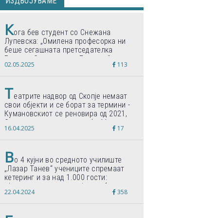
ИЗДВОЈУВАМЕ
К
ога бев студент со Снежана
Лупевска: „Омилена професорка ни
беше сегашната претседателка
Гордана Сиљановска-Давкова“
02.05.2025
113
Т
еатрите надвор од Скопје немаат
свои објекти и се борат за термини -
Кумановскиот се реновира од 2021,
Струмичкиот се гради веќе 11 години
16.04.2025
17
В
о 4 кујни во средното училиште
„Лазар Танев“ учениците спремаат
кетеринг и за над 1.000 гости:
„Формиравме компанија и работиме
22.04.2024
358
по светски стандарди“