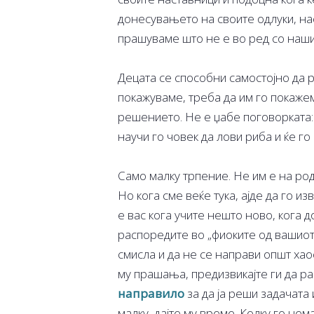
донесувањето на своите одлуки, на
прашуваме што не е во ред со наши
Децата се способни самостојно да р
покажуваме, треба да им го покажем
решението. Не е џабе поговорката: 
научи го човек да лови риба и ќе го
Само малку трпение. Не им е на род
Но кога сме веќе тука, ајде да го и
е вас кога учите нешто ново, кога 
распоредите во „фиоките од вашиот 
смисла и да не се направи општ хао
му прашања, предизвикајте ги да ра
направило
за да ја реши задачата 
малку, дајте му време. Колку го не