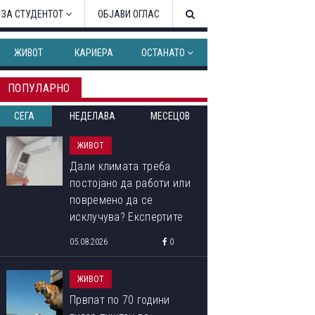
 ЗА СТУДЕНТОТ
ОБЈАВИ ОГЛАС
ЖИВОТ
КАРИЕРА
ОСТАНАТО
ПОПУЛАРНО
СЕГА
НЕДЕЛАВА
МЕСЕЦОВ
ЖИВОТ
Дали климата треба
постојано да работи или
повремено да се
исклучува? Експертите
откриваат кој начин
05.08.2026
0
троши помалку струја
ЖИВОТ
Првпат по 70 години