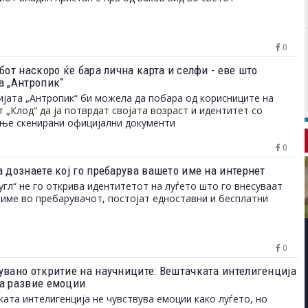
0
бот наскоро ќе бара лична карта и селфи - еве што
а „Антропик“
јата „Антропик“ би можела да побара од корисниците на
 „Клод“ да ја потврдат својата возраст и идентитет со
ње скенирани официјални документи
0
а дознаете кој го пребарува вашето име на интернет
угл“ не го открива идентитетот на луѓето што го внесуваат
име во пребарувачот, постојат едноставни и бесплатни
0
увано откритие на научниците: Вештачката интелигенција
а развие емоции
ата интелигенција не чувствува емоции како луѓето, но