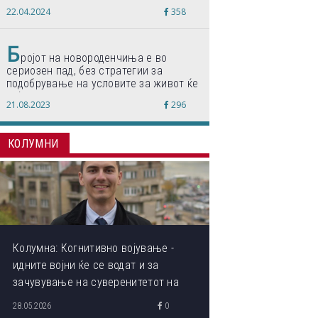
„Формиравме компанија и работиме
22.04.2024
358
по светски стандарди“
Б
ројот на новороденчиња е во
сериозен пад, без стратегии за
подобрување на условите за живот ќе
дојде до затворање на училишта,
21.08.2023
296
предупредуваат експертите
КОЛУМНИ
Колумна: Когнитивно војување -
идните војни ќе се водат и за
зачувување на суверенитетот на
сопствениот ум
28.05.2026
0