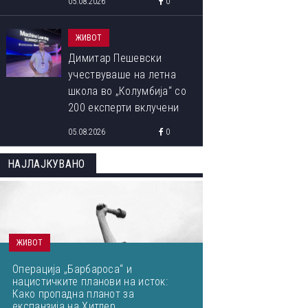
05.08.2026
0
ЖИВОТ
Димитар Пешевски
учествуваше на летна
школа во „Колумбија“ со
200 експерти вклучени
во развојот на ВИ:
05.08.2026
0
„Знаењето од водечките
светски ВИ-истражувачи
НАЈЛАЈКУВАНО
ќе им го пренесам на
студентите“
ЖИВОТ
Операција „Барбароса“ и
нацистичките планови на исток:
Како пропадна планот за
експанзија на Хитлер