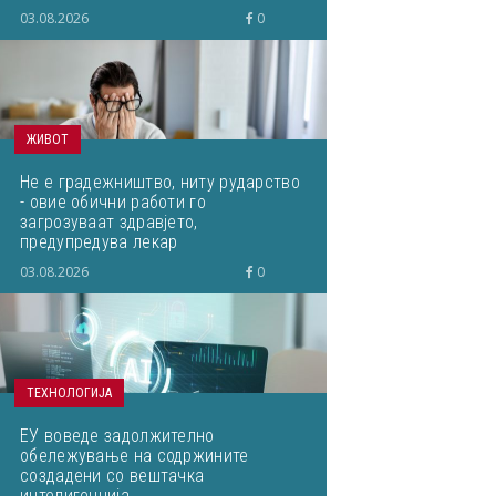
03.08.2026
0
ЖИВОТ
Не е градежништво, ниту рударство
- овие обични работи го
загрозуваат здравјето,
предупредува лекар
03.08.2026
0
ТЕХНОЛОГИЈА
ЕУ воведе задолжително
обележување на содржините
создадени со вештачка
интелигенција