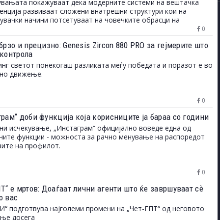
вањата покажуваат дека модерните системи на вештачка
енција развиваат сложени внатрешни структури кои на
увачки начини потсетуваат на човечките обрасци на
ување и однесување.
0
брзо и прецизно: Genesis Zircon 880 PRO за гејмерите што
 контрола
инг светот понекогаш разликата меѓу победата и поразот е во
дно движење.
0
грам“ доби функција која корисниците ја бараа со години
ни исчекување, „Инстаграм“ официјално воведе една од
ните функции - можноста за рачно менување на распоредот
вите на профилот.
0
Т“ е мртов: Доаѓаат лични агенти што ќе завршуваат сѐ
о вас
И“ подготвува најголеми промени на „Чет-ГПТ“ од неговото
ање досега