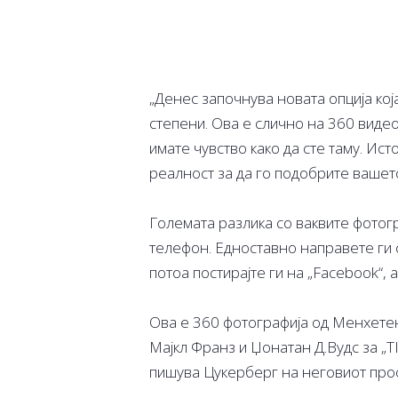
„Денес започнува новата опција кој
степени. Ова е слично на 360 видео
имате чувство како да сте таму. Ист
реалност за да го подобрите ваше
Големата разлика со ваквите фотог
телефон. Едноставно направете ги 
потоа постирајте ги на „Facebook“, 
Ова е 360 фотографија од Менхетен
Мајкл Франз и Џонатан Д.Вудс за „T
пишува Цукерберг на неговиот про