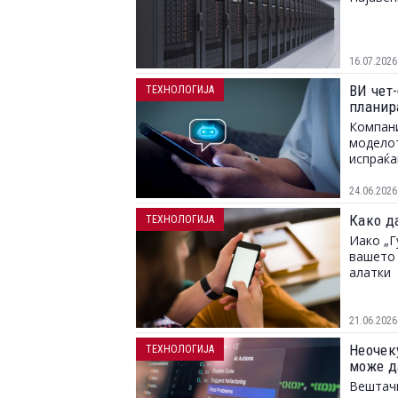
16.07.2026
ВИ чет-
ТЕХНОЛОГИЈА
планир
Компани
моделот
испраќа
24.06.2026
Како д
ТЕХНОЛОГИЈА
Иако „Г
вашето 
алатки
21.06.2026
Неочек
ТЕХНОЛОГИЈА
може д
Вештачк