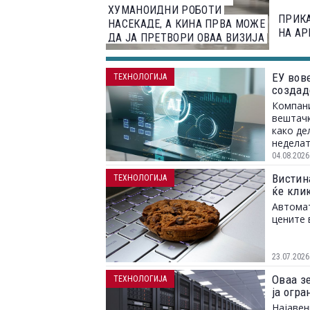
ХУМАНОИДНИ РОБОТИ
ПРИКА
НАСЕКАДЕ, А КИНА ПРВА МОЖЕ
НА AP
ДА ЈА ПРЕТВОРИ ОВАА ВИЗИЈА
ВО РЕАЛНОСТ
ЕУ вов
ТЕХНОЛОГИЈА
создад
Компани
вештачк
како де
неделат
04.08.2026
Вистина
ТЕХНОЛОГИЈА
ќе клик
Автомат
цените 
23.07.2026
Оваа з
ТЕХНОЛОГИЈА
ја огр
Најавен