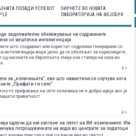
ЗНАТА ПОЗАДИ УСПЕХОТ
ЅИРНЕТЕ ВО НОВАТА
PLE
ЛАБОРАТОРИЈА НА ФЕЈСБУК
еде задолжително обележување на содржините
ени со вештачка интелигенција
ите што создаваат или користат содржини генерирани со
а интелигенција мора јасно да ги обележат за корисниците,
л од насоките на Европската Унија кои стапија на сила во
а.
0
та за „колачињата“, еве што навистина се случува кога
нете „Прифати ги сите“
ското прифаќање на сите колачиња не е добра идеја ако ја
вашата приватност
0
емја одлучи да им застане на патот на ВИ-компаниите: Им
аничува потрошувачката на вода во центрите за податоци
иот владин пристап е прв од ваков вид во светот