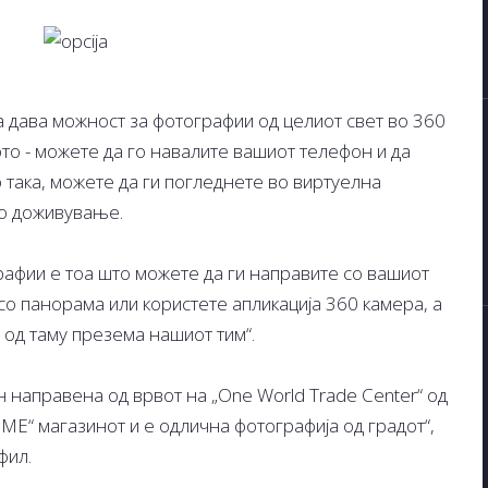
а дава можност за фотографии од целиот свет во 360
то - можете да го навалите вашиот телефон и да
о така, можете да ги погледнете во виртуелна
то доживување.
рафии е тоа што можете да ги направите со вашиот
со панорама или користете апликација 360 камера, а
а од таму презема нашиот тим“.
 направена од врвот на „One World Trade Center“ од
IME“ магазинот и е одлична фотографија од градот“,
фил.