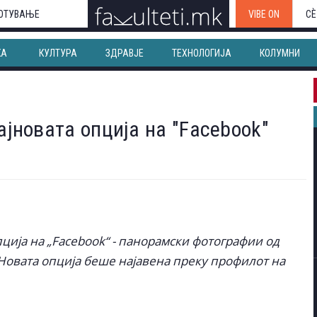
ОТУВАЊЕ
VIBE ON
СЀ
КА
КУЛТУРА
ЗДРАВЈЕ
ТЕХНОЛОГИЈА
КОЛУМНИ
ајновата опција на "Facebook"
пција на „Facebook“ - панорамски фотографии од
Новата опција беше најавена преку профилот на