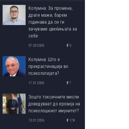
Колумна: За промена,
драги мажи, барем
годинава да си ги
зачуваме цвеќињата за
себе
07.03.2026
0
Колумна: Што е
прекрастинација во
психологијата?
17.01.2026
7
Зошто токсичните мисли
доведуваат до ерозија на
психолошкиот имунитет?
13.01.2026
178