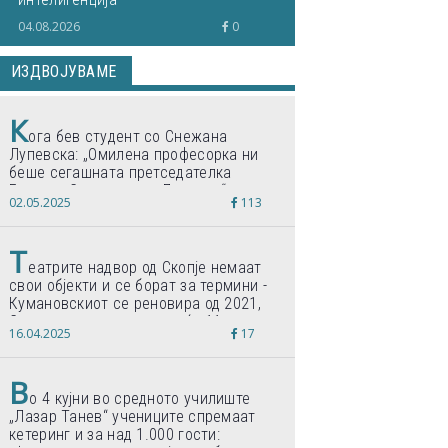
04.08.2026
0
ИЗДВОЈУВАМЕ
К
ога бев студент со Снежана
Лупевска: „Омилена професорка ни
беше сегашната претседателка
Гордана Сиљановска-Давкова“
02.05.2025
113
Т
еатрите надвор од Скопје немаат
свои објекти и се борат за термини -
Кумановскиот се реновира од 2021,
Струмичкиот се гради веќе 11 години
16.04.2025
17
В
о 4 кујни во средното училиште
„Лазар Танев“ учениците спремаат
кетеринг и за над 1.000 гости: