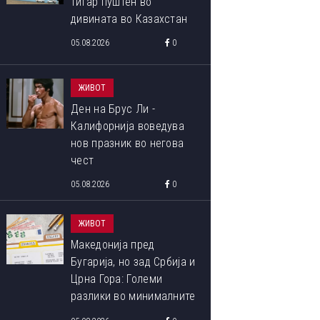
тигар пуштен во
дивината во Казахстан
05.08.2026
0
ЖИВОТ
Ден на Брус Ли -
Калифорнија воведува
нов празник во негова
чест
05.08.2026
0
ЖИВОТ
Македонија пред
Бугарија, но зад Србија и
Црна Гора: Големи
разлики во минималните
плати во Европа