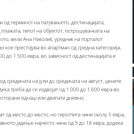
и од терминот на патувањето, дестинацијата,
плажата, типот на објектот, потрошувачката на
ото, вели Ана Николиќ, уредник на порталот
ство кое престојува во апартман од средна категорија,
0 до 1.500 евра, во зависност од дестинацијата и
од средината на јули до средината на август, цените
 дека треба да се издвојат од 1.000 до 1.600 евра во
ресторани еднаш или двапати дневно.
ат од место до место, но гиро/пита чини околу 5 евра,
лавното јадење најчесто чини од 9 до 18 евра, додека