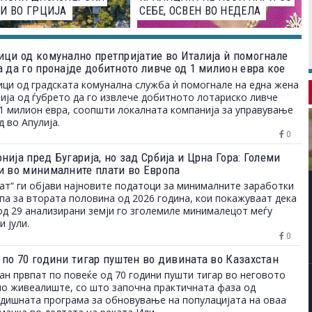
И ВО ГРЦИЈА
СЕБЕ, ОСВЕН ВО НЕДЕЛА
ици од комунално претпријатие во Италија ѝ помогнале
а да го пронајде добитното ливче од 1 милион евра кое
ло на депонија
ци од градската комунална служба ѝ помогнале на една жена
ија од ѓубрето да го извлече добитното лотариско ливче
1 милион евра, соопшти локалната компанија за управување
д во Апулија.
0
ија пред Бугарија, но зад Србија и Црна Гора: Големи
и во минималните плати во Европа
ат“ ги објави најновите податоци за минималните заработки
па за втората половина од 2026 година, кои покажуваат дека
од 29 анализирани земји го зголемиле минималецот меѓу
и јули.
0
 по 70 години тигар пуштен во дивината во Казахстан
ан првпат по повеќе од 70 години пушти тигар во неговото
о живеалиште, со што започна практичната фаза од
дишната програма за обновување на популацијата на оваа