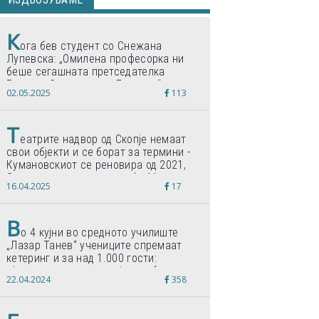
К
ога бев студент со Снежана
Лупевска: „Омилена професорка ни
беше сегашната претседателка
Гордана Сиљановска-Давкова“
02.05.2025
113
Т
еатрите надвор од Скопје немаат
свои објекти и се борат за термини -
Кумановскиот се реновира од 2021,
Струмичкиот се гради веќе 11 години
16.04.2025
17
В
о 4 кујни во средното училиште
„Лазар Танев“ учениците спремаат
кетеринг и за над 1.000 гости:
„Формиравме компанија и работиме
22.04.2024
358
по светски стандарди“