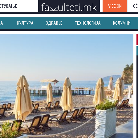
ОТУВАЊЕ
VIBE ON
СЀ
КА
КУЛТУРА
ЗДРАВЈЕ
ТЕХНОЛОГИЈА
КОЛУМНИ