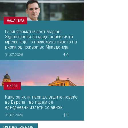
НАША ТЕМА
Геоинформатичарот Марјан
Здравковски создаде аналитичка
мрежа која го прикажува нивото на
ризик од пожари во Македонија
31.07.2026
0
ЖИВОТ
Како за исти пари да видите повеќе
во Европа - во подем се
еднодневни излети со авион
31.07.2026
0
ИЗДВОЈУВАМЕ