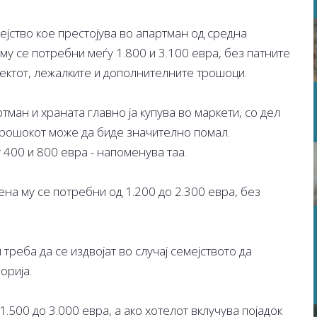
ејство кое престојува во апартман од средна
 му се потребни меѓу 1.800 и 3.100 евра, без патните
аектот, лежалките и дополнителните трошоци.
ртман и храната главно ја купува во маркети, со дел
 трошокот може да биде значително помал.
 400 и 800 евра - напоменува таа.
 дена му се потребни од 1.200 до 2.300 евра, без
.
 треба да се издвојат во случај семејството да
орија.
1.500 до 3.000 евра, а ако хотелот вклучува појадок