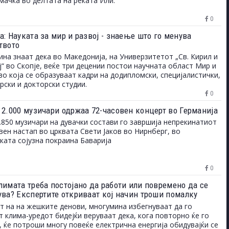
мачка во делтата на реката Или.
0
: Науката за мир и развој - знаење што го менува
твото
на знаат дека во Македонија, на Универзитетот „Св. Кирил и
“ во Скопје, веќе три децении постои научната област Мир и
 во која се образуваат кадри на додипломски, специјалистички,
рски и докторски студии.
0
 2.000 музичари одржаа 72-часовен концерт во Германија
.850 музичари на дувачки состави го завршија непрекинатиот
вен настап во црквата Свети Јаков во Нирнберг, во
ката сојузна покраина Баварија
0
лимата треба постојано да работи или повремено да се
ува? Експертите откриваат кој начин троши помалку
т на на жешките денови, многумина избегнуваат да го
т клима-уредот бидејќи веруваат дека, кога повторно ќе го
, ќе потроши многу повеќе електрична енергија обидувајќи се