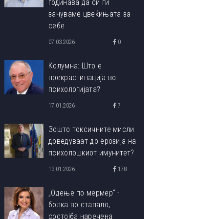
годинава да си ги
зачуваме цвеќињата за
себе
07.03.2026
0
Колумна: Што е
прекрастинација во
психологијата?
17.01.2026
7
Зошто токсичните мисли
доведуваат до ерозија на
психолошкиот имунитет?
13.01.2026
178
„Одење по мермер“ -
болка во стапало,
состојба наречена