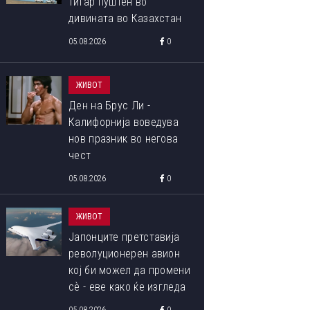
тигар пуштен во
дивината во Казахстан
05.08.2026
0
ЖИВОТ
Ден на Брус Ли -
Калифорнија воведува
нов празник во негова
чест
05.08.2026
0
ЖИВОТ
Јапонците претставија
револуционерен авион
кој би можел да промени
сѐ - еве како ќе изгледа