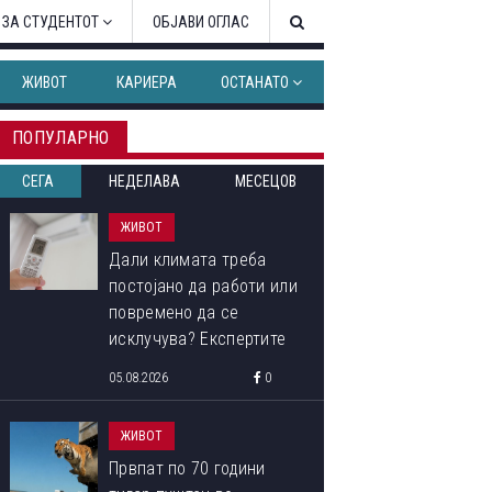
 ЗА СТУДЕНТОТ
ОБЈАВИ ОГЛАС
ЖИВОТ
КАРИЕРА
ОСТАНАТО
ПОПУЛАРНО
СЕГА
НЕДЕЛАВА
МЕСЕЦОВ
ЖИВОТ
Дали климата треба
постојано да работи или
повремено да се
исклучува? Експертите
откриваат кој начин
05.08.2026
0
троши помалку струја
ЖИВОТ
Првпат по 70 години