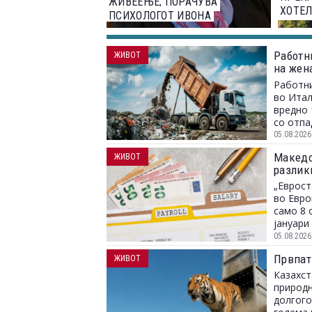
ЖИВЕЕЊЕ, ПОРАЧУВА
ХОТЕЛ
ПСИХОЛОГОТ ИВОНА
ПАУНОВСКИ
Работн
ЖИВОТ
на жен
заврши
Работни
во Итал
вредно 
со отпа
05.08.2026
Македон
ЖИВОТ
разлик
„Еврост
во Евро
само 8 
јануари 
05.08.2026
Првпат
ЖИВОТ
Казахст
природн
долгого