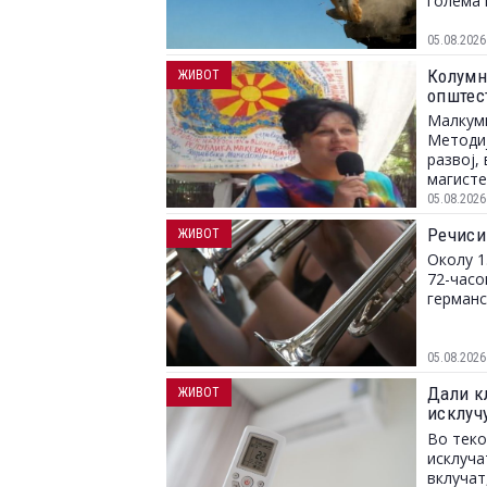
голема 
05.08.2026
Колумна
ЖИВОТ
општес
Малкуми
Методиј
развој,
магисте
05.08.2026
Речиси
ЖИВОТ
Околу 1
72-часо
германс
05.08.2026
Дали к
ЖИВОТ
исклуч
струја
Во теко
исклуча
вклучат