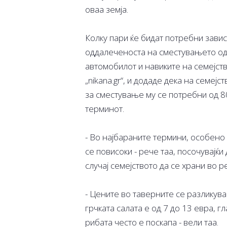
оваа земја.
Колку пари ќе бидат потребни завис
оддалеченоста на сместувањето од 
автомобилот и навиките на семејств
„nikana.gr“, и додаде дека на семеј
за сместување му се потребни од 80
терминот.
- Во најбараните термини, особено 
се повисоки - рече таа, посочувајќи
случај семејството да се храни во 
- Цените во таверните се разликува
грчката салата е од 7 до 13 евра, г
рибата често е поскапа - вели таа.