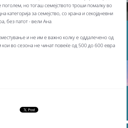
е поголем, но тогаш семејството троши помалку во
на категорија за семејство, со храна и секојдневни
а, без патот - вели Ана.
сместување и не им е важно колку е оддалечено од
ти кои во сезона не чинат повеќе од 500 до 600 евра