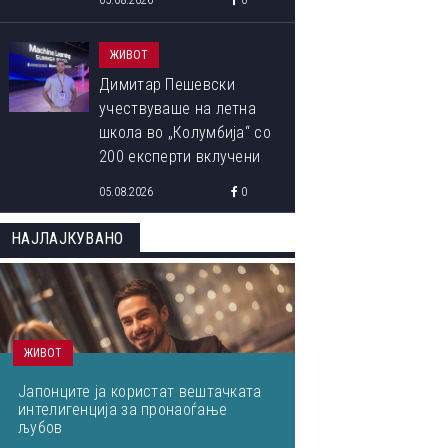
05.08.2026
0
ЖИВОТ
Димитар Пешевски
учествуваше на летна
школа во „Колумбија“ со
200 експерти вклучени
во развојот на ВИ:
05.08.2026
0
„Знаењето од водечките
светски ВИ-истражувачи
НАЈЛАЈКУВАНО
ќе им го пренесам на
студентите“
ЖИВОТ
Јапонците ја користат вештачката
интелигенција за пронаоѓање
љубов