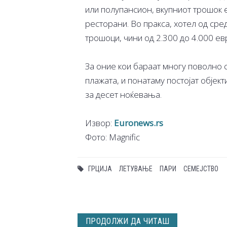
или полупансион, вкупниот трошок 
ресторани. Во пракса, хотел од сред
трошоци, чини од 2.300 до 4.000 евр
За оние кои бараат многу поволно 
плажата, и понатаму постојат објек
за десет ноќевања.
Извор:
Euronews.rs
Фото: Magnific
ГРЦИЈА
ЛЕТУВАЊЕ
ПАРИ
СЕМЕЈСТВО
ПРОДОЛЖИ ДА ЧИТАШ