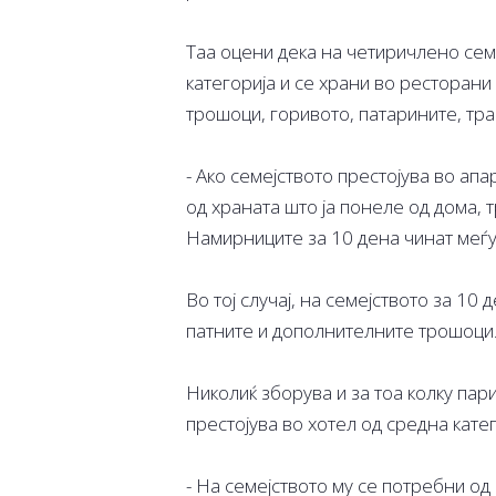
Таа оцени дека на четиричлено сем
категорија и се храни во ресторани
трошоци, горивото, патарините, тр
- Ако семејството престојува во апа
од храната што ја понеле од дома,
Намирниците за 10 дена чинат меѓу
Во тој случај, на семејството за 10
патните и дополнителните трошоци
Николиќ зборува и за тоа колку пари
престојува во хотел од средна катег
- На семејството му се потребни од 