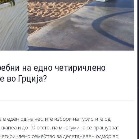
ребни на едно четиричлено
е во Грција?
 е еден од најчестите избори на туристите од
скапеа и до 10 отсто, па многумина се прашуваат
 четиричлено семејство за десетдневен одмор во