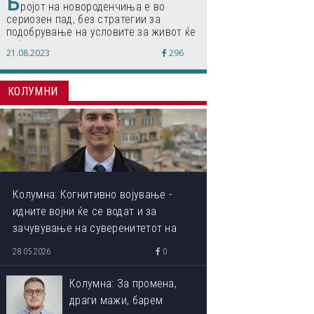
Б
ројот на новороденчиња е во
сериозен пад, без стратегии за
подобрување на условите за живот ќе
дојде до затворање на училишта,
21.08.2023
296
предупредуваат експертите
КОЛУМНИ
Колумна: Когнитивно војување -
идните војни ќе се водат и за
зачувување на суверенитетот на
сопствениот ум
28.05.2026
0
Колумна: За промена,
драги мажи, барем