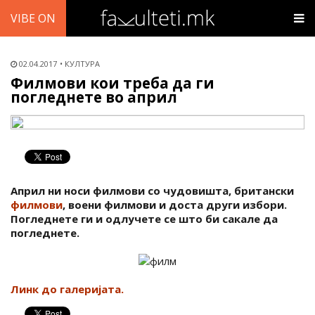
VIBE ON
02.04.2017
КУЛТУРА
Филмови кои треба да ги
погледнете во април
Април ни носи филмови со чудовишта, британски
филмови
, воени филмови и доста други избори.
Погледнете ги и одлучете се што би сакале да
погледнете.
Линк до галеријата.