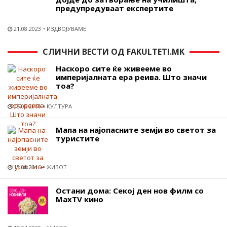
предупредуваат експертите
21.08.2023
ИЗДВОЈУВАМЕ
СЛИЧНИ ВЕСТИ ОД FAKULTETI.MK
Наскоро сите ќе живееме во
империјалната ера реива. Што значи
тоа?
03.05.2019
КУЛТУРА
Мапа на најопасните земји во светот за
туристите
13.08.2016
ЖИВОТ
Остани дома: Секој ден нов филм со
MaxTV кино