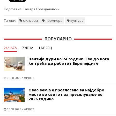
Подготвил:
Тамара Гроздановски
Тагови:
филмови
премиера
култура
ПОПУЛАРНО
24 ЧАСА
7 ДЕНА
1 МЕСЕЦ
Пензија дури на 74 години: Еве до кога
ќе треба да работат Европејците
06.08.2026
ЖИВОТ
Оваа земја е прогласена за најдобро
место во светот за преселување во
2026 година
06.08.2026
ЖИВОТ