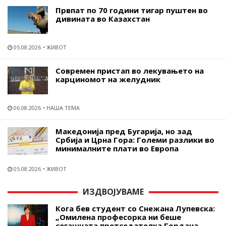
Првпат по 70 години тигар пуштен во
дивината во Казахстан
05.08.2026
ЖИВОТ
Современ пристап во лекувањето на
карциномот на желудник
06.08.2026
НАША ТЕМА
Македонија пред Бугарија, но зад
Србија и Црна Гора: Големи разлики во
минималните плати во Европа
05.08.2026
ЖИВОТ
ИЗДВОЈУВАМЕ
Кога бев студент со Снежана Лупевска:
„Омилена професорка ни беше
сегашната претседателка Гордана