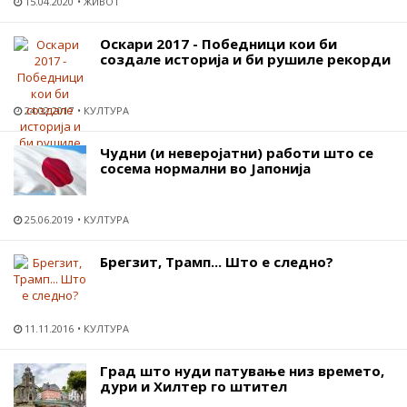
15.04.2020
ЖИВОТ
Оскари 2017 - Победници кои би
создале историја и би рушиле рекорди
24.02.2017
КУЛТУРА
Чудни (и неверојатни) работи што се
сосема нормални во Јапонија
25.06.2019
КУЛТУРА
Брегзит, Трамп... Што е следно?
11.11.2016
КУЛТУРА
Град што нуди патување низ времето,
дури и Хилтер го штител