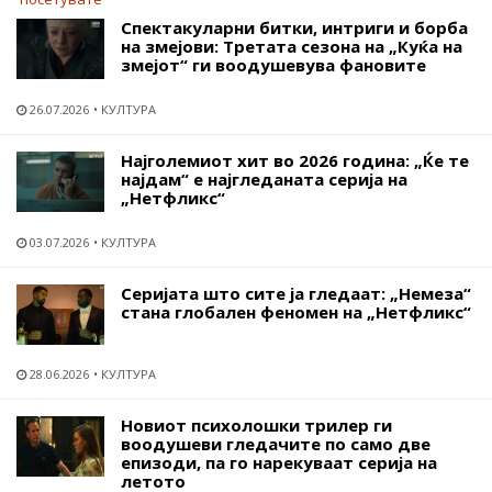
Спектакуларни битки, интриги и борба
на змејови: Третата сезона на „Куќа на
змејот“ ги воодушевува фановите
26.07.2026
КУЛТУРА
Најголемиот хит во 2026 година: „Ќе те
најдам“ е најгледаната серија на
„Нетфликс“
03.07.2026
КУЛТУРА
Серијата што сите ја гледаат: „Немеза“
стана глобален феномен на „Нетфликс“
28.06.2026
КУЛТУРА
Новиот психолошки трилер ги
воодушеви гледачите по само две
епизоди, па го нарекуваат серија на
летото