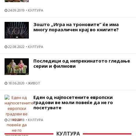
24.09.2019
КУЛТУРА
Зошто „Игра на троновите“ ќе има
многу поразличен крај во книгите?
22.08.2022
КУЛТУРА
Последици од непрекинатото гледање
серии и филмови
18.06.2020
ЖИВОТ
Еден од најпосетените европски
градови ве моли повеќе да не го
посетувате
21.12.2018
КУЛТУРА
КУЛТУРА