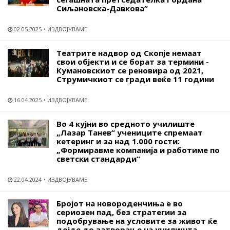
Сиљановска-Давкова“
02.05.2025
ИЗДВОЈУВАМЕ
Театрите надвор од Скопје немаат
свои објекти и се борат за термини -
Кумановскиот се реновира од 2021,
Струмичкиот се гради веќе 11 години
16.04.2025
ИЗДВОЈУВАМЕ
Во 4 кујни во средното училиште
„Лазар Танев“ учениците спремаат
кетеринг и за над 1.000 гости:
„Формиравме компанија и работиме по
светски стандарди“
22.04.2024
ИЗДВОЈУВАМЕ
Бројот на новороденчиња е во
сериозен пад, без стратегии за
подобрување на условите за живот ќе
дојде до затворање на училишта,