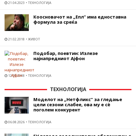
21.04.2023
ТЕХНОЛОГИЈА
Коосновачот на „Епл“ има едноставна
формула за среќа
21.02.2018
ЖИВОТ
Подобар, поевтин: Излезе
најнапредниот Ајфон
12.09.2018
ТЕХНОЛОГИЈА
ТЕХНОЛОГИЈА
Моделот на „Нетфликс“ за гледање
цели сезони слабее, ова му е сѐ
поголем конкурент
06.08.2026
ТЕХНОЛОГИЈА
ЕУ воведе задолжително обележување