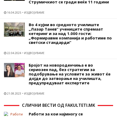
Струмичкиот се гради веќе 11 години
16.04.2025
ИЗДВОЈУВАМЕ
Во 4 кујни во средното училиште
„Лазар Танев“ учениците спремаат
кетеринг и за над 1.000 гости:
„Формиравме компанија и работиме по
светски стандарди“
22.04.2024
ИЗДВОЈУВАМЕ
Бројот на новороденчиња е во
сериозен пад, без стратегии за
подобрување на условите за живот ќе
дојде до затворање на училишта,
предупредуваат експертите
21.08.2023
ИЗДВОЈУВАМЕ
СЛИЧНИ ВЕСТИ ОД FAKULTETI.MK
Работи за кои најмногу се