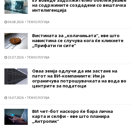
на содржините создадени со вештачка
интелигенција
04.08.2026
ТЕХНОЛОГИЈА
Вистината за „колачињата“, еве што
навистина се случува кога ќе кликнете
„Прифати ги сите“
23.07.2026
ТЕХНОЛОГИЈА
Оваа земја одлучи да им застане на
патот на ВИ-компаниите: Им ја
ограничува потрошувачката на вода во
центрите за податоци
16.07.2026
ТЕХНОЛОГИЈА
ВИ чет-бот наскоро ќе бара лична
карта и селфи - еве што планира
„Антропик“