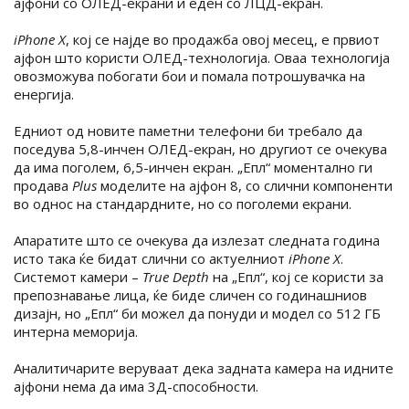
ајфони со ОЛЕД-екрани и еден со ЛЦД-екран.
iPhone X
, кој се најде во продажба овој месец, е првиот
ајфон што користи ОЛЕД-технологија. Оваа технологија
овозможува побогати бои и помала потрошувачка на
енергија.
Едниот од новите паметни телефони би требало да
поседува 5,8-инчен ОЛЕД-екран, но другиот се очекува
да има поголем, 6,5-инчен екран. „Епл“ моментално ги
продава
Plus
моделите на ајфон 8, со слични компоненти
во однос на стандардните, но со поголеми екрани.
Апаратите што се очекува да излезат следната година
исто така ќе бидат слични со актуелниот
iPhone X
.
Системот камери –
True Depth
на „Епл“, кој се користи за
препознавање лица, ќе биде сличен со годинашниов
дизајн, но „Епл“ би можел да понуди и модел со 512 ГБ
интерна меморија.
Аналитичарите веруваат дека задната камера на идните
ајфони нема да има 3Д-способности.