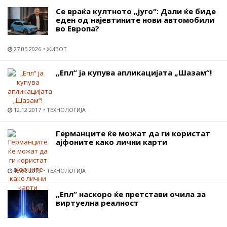
Се враќа култното „југо“: Дали ќе биде
еден од најевтините нови автомобили
во Европа?
27.05.2026
ЖИВОТ
„Епл“ ја купува апликацијата „Шазам“!
12.12.2017
ТЕХНОЛОГИЈА
Германците ќе можат да ги користат
ајфоните како лични карти
18.06.2019
ТЕХНОЛОГИЈА
„Епл“ наскоро ќе претстави очила за
виртуелна реалност