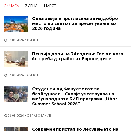
24 ЧАСА
7 ДЕНА
1 МЕСЕЦ
Оваа земја е прогласена за најдобро
место во светот за преселување во
2026 година
06.08.2026
ЖИВОТ
Пензија дури на 74 години: Еве до кога
ќе треба да работат Европејците
06.08.2026
ЖИВОТ
Студенти од Факултетот за
безбедност – Скопје учествуваа на
меѓународната БИП програма „Libori
Summer School 2026“
06.08.2026
ОБРАЗОВАНИЕ
Современ пристап во лекувањето на