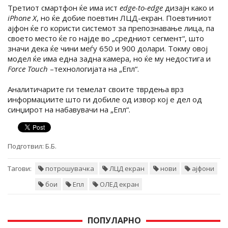
Третиот смартфон ќе има ист
edge-to-edge
дизајн како и
iPhone X
, но ќе добие поевтин ЛЦД-екран. Поевтиниот
ајфон ќе го користи системот за препознавање лица, па
своето место ќе го најде во „средниот сегмент“, што
значи дека ќе чини меѓу 650 и 900 долари. Токму овој
модел ќе има една задна камера, но ќе му недостига и
Force Touch
–технологијата на „Епл“.
Аналитичарите ги темелат своите тврдења врз
информациите што ги добиле од извор кој е дел од
синџирот на набавувачи на „Епл“.
Подготвил:
Б.Б.
Тагови:
потрошувачка
ЛЦД екран
нови
ајфони
бои
Епл
ОЛЕД екран
ПОПУЛАРНО