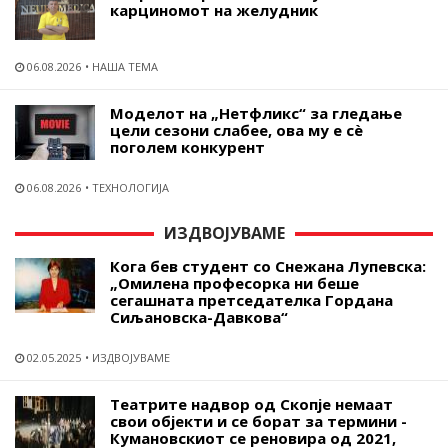
карциномот на желудник
06.08.2026
НАША ТЕМА
Моделот на „Нетфликс“ за гледање
цели сезони слабее, ова му е сѐ
поголем конкурент
06.08.2026
ТЕХНОЛОГИЈА
ИЗДВОЈУВАМЕ
Кога бев студент со Снежана Лупевска:
„Омилена професорка ни беше
сегашната претседателка Гордана
Сиљановска-Давкова“
02.05.2025
ИЗДВОЈУВАМЕ
Театрите надвор од Скопје немаат
свои објекти и се борат за термини -
Кумановскиот се реновира од 2021,