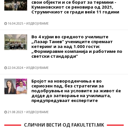
свои објекти и се борат за термини -
Кумановскиот се реновира од 2021,
Струмичкиот се гради веќе 11 години
16.04.2025
ИЗДВОЈУВАМЕ
Во 4 кујни во средното училиште
„Лазар Танев“ учениците спремаат
кетеринг и за над 1.000 гости:
„Формиравме компанија и работиме по
светски стандарди“
22.04.2024
ИЗДВОЈУВАМЕ
Бројот на новороденчиња е во
сериозен пад, без стратегии за
подобрување на условите за живот ќе
дојде до затворање на училишта,
предупредуваат експертите
21.08.2023
ИЗДВОЈУВАМЕ
СЛИЧНИ ВЕСТИ ОД FAKULTETI.MK