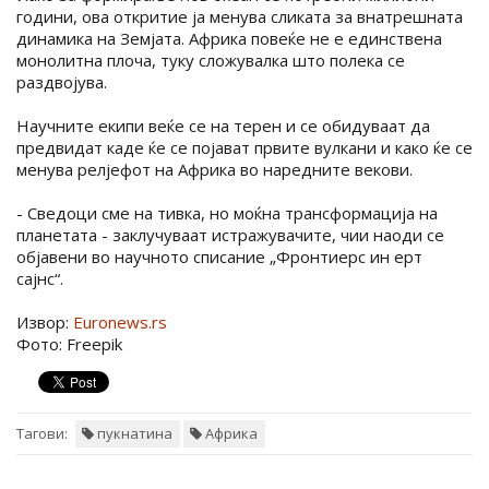
години, ова откритие ја менува сликата за внатрешната
динамика на Земјата. Африка повеќе не е единствена
монолитна плоча, туку сложувалка што полека се
раздвојува.
Научните екипи веќе се на терен и се обидуваат да
предвидат каде ќе се појават првите вулкани и како ќе се
менува релјефот на Африка во наредните векови.
- Сведоци сме на тивка, но моќна трансформација на
планетата - заклучуваат истражувачите, чии наоди се
објавени во научното списание „Фронтиерс ин ерт
сајнс“.
Извор:
Euronews.rs
Фото: Freepik
Тагови:
пукнатина
Африка