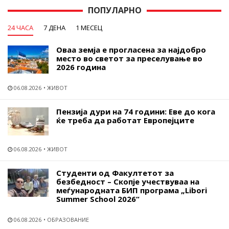
ПОПУЛАРНО
24 ЧАСА
7 ДЕНА
1 МЕСЕЦ
Оваа земја е прогласена за најдобро
место во светот за преселување во
2026 година
06.08.2026
ЖИВОТ
Пензија дури на 74 години: Еве до кога
ќе треба да работат Европејците
06.08.2026
ЖИВОТ
Студенти од Факултетот за
безбедност – Скопје учествуваа на
меѓународната БИП програма „Libori
Summer School 2026“
06.08.2026
ОБРАЗОВАНИЕ