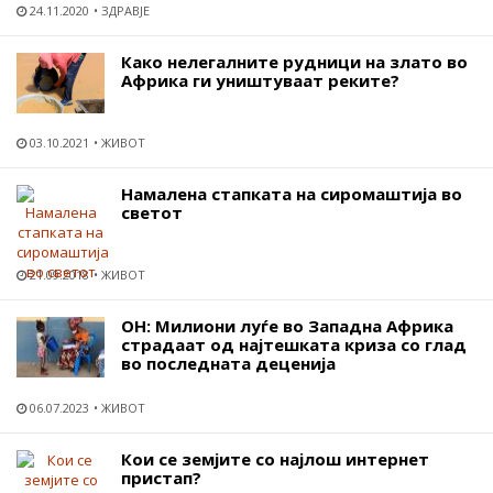
24.11.2020
ЗДРАВЈЕ
Како нелегалните рудници на злато во
Африка ги уништуваат реките?
03.10.2021
ЖИВОТ
Намалена стапката на сиромаштија во
светот
21.09.2018
ЖИВОТ
ОН: Милиони луѓе во Западна Африка
страдаат од најтешката криза со глад
во последната деценија
06.07.2023
ЖИВОТ
Кои се земјите со најлош интернет
пристап?