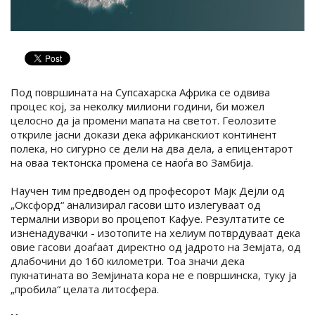
Под површината на Супсахарска Африка се одвива
процес кој, за неколку милиони години, би можел
целосно да ја промени мапата на светот. Геолозите
откриле јасни докази дека африканскиот континент
полека, но сигурно се дели на два дела, а епицентарот
на оваа тектонска промена се наоѓа во Замбија.
Научен тим предводен од професорот Мајк Дејли од
„Оксфорд“ анализирал гасови што излегуваат од
термални извори во процепот Кафуе. Резултатите се
изненадувачки - изотопите на хелиум потврдуваат дека
овие гасови доаѓаат директно од јадрото на Земјата, од
длабочини до 160 километри. Тоа значи дека
пукнатината во Земјината кора не е површинска, туку ја
„пробила“ целата литосфера.