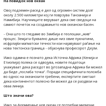
На повидок нов океан
Овој подземен расед е дел од огромен систем долг
околу 2.500 километри кој ги поврзува Танзанија и
Намибија. Научниците веруваат дека сме сведоци на
самиот почеток на создавањето нов океански басен.
- Она што го гледаме во Замбија е геолошки „жив“
процес. Земјата буквално дише низ овие пукнатини,
исфрлајќи магматски течности кои најавуваат раѓање на
нова тектонска граница - објаснува професорот Дејли.
Иако одамна е познато дека Источна Африка (Кенија и
Етиопија) полека се одвојува, новите податоци
укажуваат дека раседот во Југозападна Африка би можел
да биде „послаба точка“. Поради специфичната положба
во однос на океанските гребени, експертите сметаат
дека континентот полесно би можел да се раздвои на
оваа линија.
Што значи ова?
Иако за формирање нов океан се потребни милиони