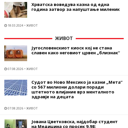
Хрватска воведува казна од една
година затвор за напуштање миленик
18.03.2024
ЖИВОТ
ЖИВОТ
Југословенскиот киоск кој не стана
славен како неговиот црвен „близнак“
07.08.2026
ЖИВОТ
Судот во Ново Мексико ја казни „Мета“
со 567 милиони долари поради
штетното влијание врз менталното
здравје на децата
07.08.2026
ЖИВОТ
Јована Цветковска, најдобар студент
на Медицина со просек 9,98: