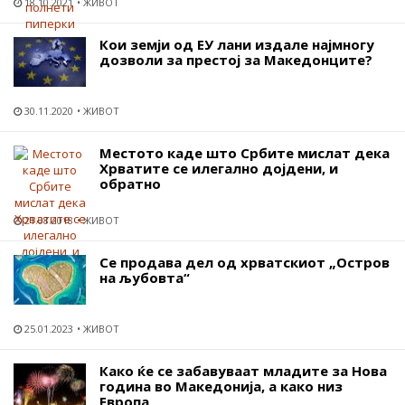
18.10.2021
ЖИВОТ
Кои земји од ЕУ лани издале најмногу
дозволи за престој за Македонците?
30.11.2020
ЖИВОТ
Местото каде што Србите мислат дека
Хрватите се илегално дојдени, и
обратно
21.08.2018
ЖИВОТ
Се продава дел од хрватскиот „Остров
на љубовта“
25.01.2023
ЖИВОТ
Како ќе се забавуваат младите за Нова
година во Македонија, а како низ
Европа