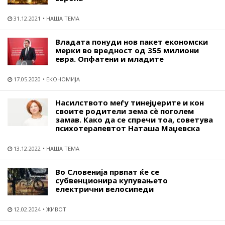
31.12.2021
НАША ТЕМА
Владата понуди нов пакет економски
мерки во вредност од 355 милиони
евра. Опфатени и младите
17.05.2020
ЕКОНОМИЈА
Насилството меѓу тинејџерите и кон
своите родители зема сѐ поголем
замав. Како да се спречи тоа, советува
психотерапевтот Наташа Маџевска
13.12.2022
НАША ТЕМА
Во Словенија првпат ќе се
субвенционира купувањето
електрични велосипеди
12.02.2024
ЖИВОТ