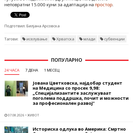
неповратни 15.000 куни за адаптација на
простор
.
Подготвил:
Билјана Арсовска
Тагови:
иселување
Хрватска
млади
субвенции
ПОПУЛАРНО
24 ЧАСА
7 ДЕНА
1 МЕСЕЦ
Јована Цветковска, најдобар студент
на Медицина со просек 9,98:
„Специјализантите заслужуваат
поголема поддршка, почит и можности
за професионален развој“
07.08.2026
ЖИВОТ
Историска одлука во Америка: Смртно