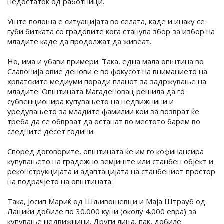
недостаток од работници.
Уште полоша е ситуацијата во селата, каде и инаку се
губи битката со градовите кога станува збор за избор на
младите каде да продолжат да живеат.
Но, има и убави примери. Така, една мала општина во
Славонија овие денови е во фокусот на вниманието на
хрватските медиуми поради планот за задржување на
младите. Општината Магаденовац решила да го
субвенционира купувањето на недвижнини и
уредувањето за младите фамилии кои за возврат ќе
треба да се обврзат да останат во местото барем во
следните десет години.
Според договорите, општината ќе им го кофинансира
купувањето на градежно земјиште или станбен објект и
реконструкцијата и адаптацијата на станбениот простор
на подрачјето на општината.
Така, Јосип Мариќ од Шљивошевци и Маја Штрауб од
Лациќи добиле по 30.000 куни (околу 4.000 евра) за
купување недвижнини. Други лица, пак, добиле