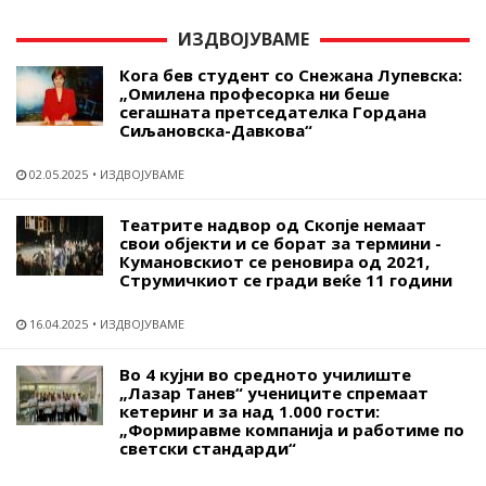
ИЗДВОЈУВАМЕ
Кога бев студент со Снежана Лупевска:
„Омилена професорка ни беше
сегашната претседателка Гордана
Сиљановска-Давкова“
02.05.2025
ИЗДВОЈУВАМЕ
Театрите надвор од Скопје немаат
свои објекти и се борат за термини -
Кумановскиот се реновира од 2021,
Струмичкиот се гради веќе 11 години
16.04.2025
ИЗДВОЈУВАМЕ
Во 4 кујни во средното училиште
„Лазар Танев“ учениците спремаат
кетеринг и за над 1.000 гости:
„Формиравме компанија и работиме по
светски стандарди“