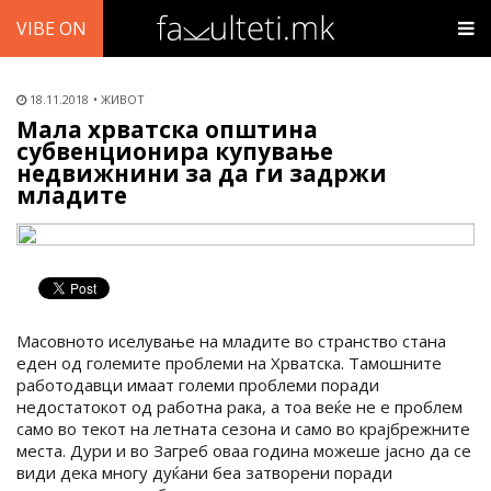
VIBE ON
18.11.2018
ЖИВОТ
Мала хрватска општина
субвенционира купување
недвижнини за да ги задржи
младите
Масовното иселување на младите во странство стана
еден од големите проблеми на Хрватска. Тамошните
работодавци имаат големи проблеми поради
недостатокот од работна рака, а тоа веќе не е проблем
само во текот на летната сезона и само во крајбрежните
места. Дури и во Загреб оваа година можеше јасно да се
види дека многу дуќани беа затворени поради