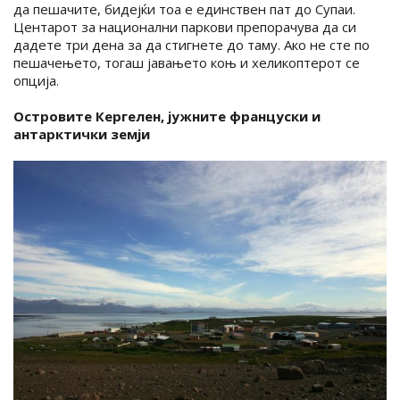
да пешачите, бидејќи тоа е единствен пат до Супаи.
Центарот за национални паркови препорачува да си
дадете три дена за да стигнете до таму. Ако не сте по
пешачењето, тогаш јавањето коњ и хеликоптерот се
опција.
Островите Кергелен, јужните француски и
антарктички земји