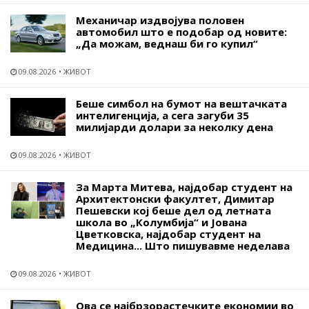
Механичар издвојува половен
автомобил што е подобар од новите:
„Да можам, веднаш би го купил“
09.08.2026
ЖИВОТ
Беше симбол на бумот на вештачката
интелигенција, а сега загуби 35
милијарди долари за неколку дена
09.08.2026
ЖИВОТ
За Марта Митева, најдобар студент на
Архитектонски факултет, Димитар
Пешевски кој беше дел од летната
школа во „Колумбија“ и Јована
Цветковска, најдобар студент на
Медицина... Што пишувавме неделава
09.08.2026
ЖИВОТ
Ова се најбрзорастечките економии во