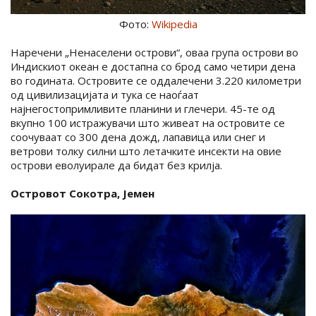
Фото:
Wikipedia
Наречени „Ненаселени острови“, оваа група острови во
Индискиот океан е достапна со брод само четири дена
во годината. Островите се оддалечени 3.220 километри
од цивилизацијата и тука се наоѓаат
најнегостопримливите планини и глечери. 45-те од
вкупно 100 истражувачи што живеат на островите се
соочуваат со 300 дена дожд, лапавица или снег и
ветрови толку силни што летачките инсекти на овие
острови еволуирале да бидат без крилја.
Островот Сокотра, Јемен