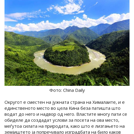
Фото: China Daily
Округот е сместен на јужната страна на Хималаите, и е
единственото место во цела Кина беза патишта што
водат до него и надвор од него. Властите многу пати се
обиделе да создадат услови за посета на ова место,
меѓутоа силата на природата, како што е лизгањето на
земјиштето ја попречувало изградбата на било каков