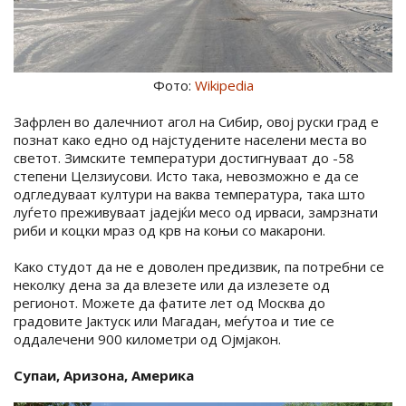
Фото:
Wikipedia
Зафрлен во далечниот агол на Сибир, овој руски град е
познат како едно од најстудените населени места во
светот. Зимските температури достигнуваат до -58
степени Целзиусови. Исто така, невозможно е да се
одгледуваат култури на ваква температура, така што
луѓето преживуваат јадејќи месо од ирваси, замрзнати
риби и коцки мраз од крв на коњи со макарони.
Како студот да не е доволен предизвик, па потребни се
неколку дена за да влезете или да излезете од
регионот. Можете да фатите лет од Москва до
градовите Јактуск или Магадан, меѓутоа и тие се
оддалечени 900 километри од Ојмјакон.
Супаи, Аризона, Америка