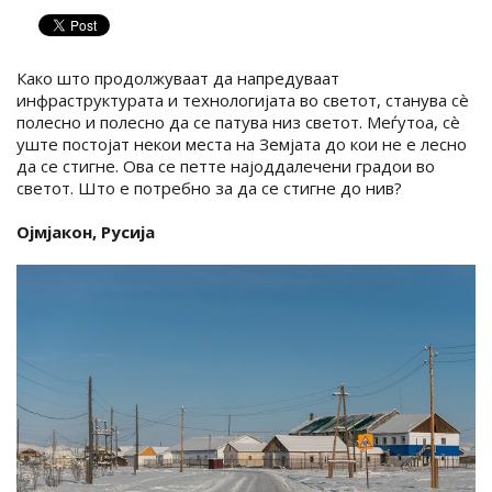
Како што продолжуваат да напредуваат
инфраструктурата и технологијата во светот, станува сè
полесно и полесно да се патува низ светот. Меѓутоа, сè
уште постојат некои места на Земјата до кои не е лесно
да се стигне. Ова се петте најоддалечени градои во
светот. Што е потребно за да се стигне до нив?
Ојмјакон, Русија