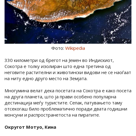
Фото:
Wikipedia
330 километри од брегот на Јемен во Индискиот,
Сокотра е толку изолиран што една третина од
неговите растителни и животински видови не се наоѓаат
на ниту едно друго место на Земјата.
Многумина велат дека посетата на Сокотра е како посета
на друга планета, што ја прави особено популарна
дестинација меѓу туристите. Сепак, патувањето таму
отсекогаш било проблематично поради двата годишни
монсуни и распространетоста на пиратите.
Округот Мотуо, Кина