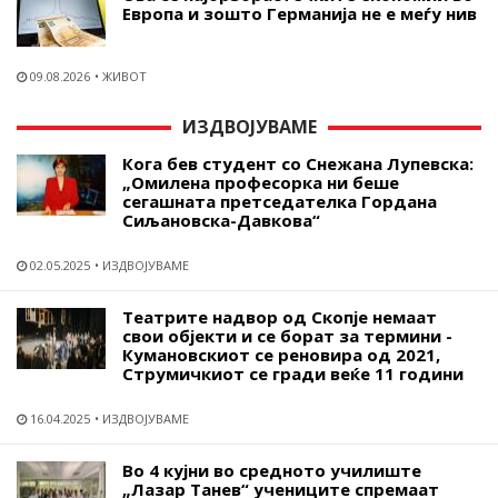
Европа и зошто Германија не е меѓу нив
09.08.2026
ЖИВОТ
ИЗДВОЈУВАМЕ
Кога бев студент со Снежана Лупевска:
„Омилена професорка ни беше
сегашната претседателка Гордана
Сиљановска-Давкова“
02.05.2025
ИЗДВОЈУВАМЕ
Театрите надвор од Скопје немаат
свои објекти и се борат за термини -
Кумановскиот се реновира од 2021,
Струмичкиот се гради веќе 11 години
16.04.2025
ИЗДВОЈУВАМЕ
Во 4 кујни во средното училиште
„Лазар Танев“ учениците спремаат