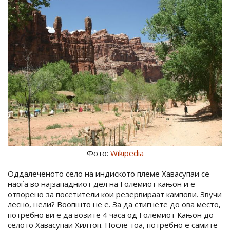
Фото:
Wikipedia
Оддалеченото село на индиското племе Хавасупаи се
наоѓа во најзападниот дел на Големиот кањон и е
отворено за посетители кои резервираат кампови. Звучи
лесно, нели? Воопшто не е. За да стигнете до ова место,
потребно ви е да возите 4 часа од Големиот Кањон до
селото Хавасупаи Хилтоп. После тоа, потребно е самите