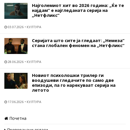
Најголемиот хит во 2026 година: „Ќе те
најдам“ е најгледаната серија на
„Нетфликс“
03.07.2026
КУЛТУРА
Серијата што сите ја гледаат: „Немеза“
стана глобален феномен на „Нетфликс“
28.06.2026
КУЛТУРА
Новиот психолошки трилер ги
воодушеви гледачите по само две
епизоди, па го нарекуваат серија на
летото
17.06.2026
КУЛТУРА
Почетна
Препорачани огласи