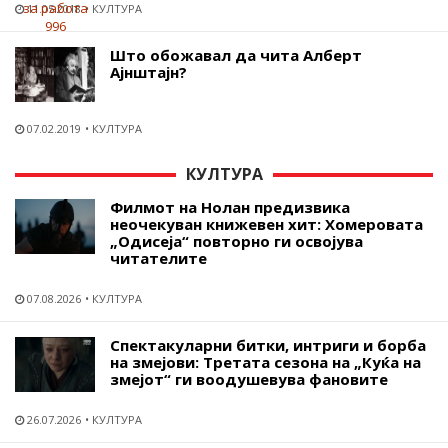
11.05.2018
КУЛТУРА
Што обожавал да чита Алберт
Ајнштајн?
07.02.2019
КУЛТУРА
КУЛТУРА
Филмот на Нолан предизвика
неочекуван книжевен хит: Хомеровата
„Одисеја“ повторно ги освојува
читателите
07.08.2026
КУЛТУРА
Спектакуларни битки, интриги и борба
на змејови: Третата сезона на „Куќа на
змејот“ ги воодушевува фановите
26.07.2026
КУЛТУРА