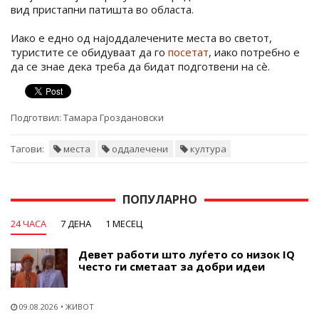
вид пристапни патишта во областа.
Иако е едно од најоддалечените места во светот,
туристите се обидуваат да го
посетат
, иако потребно е
да се знае дека треба да бидат подготвени на сè.
Подготвил:
Тамара Гроздановски
Тагови:
места
оддалечени
култура
ПОПУЛАРНО
24 ЧАСА
7 ДЕНА
1 МЕСЕЦ
Девет работи што луѓето со низок IQ
често ги сметаат за добри идеи
09.08.2026
ЖИВОТ