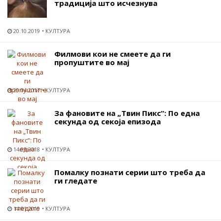
традиција што исчезнува
20.10.2019
КУЛТУРА
Филмови кои не смеете да ги
пропуштите во мај
29.04.2017
КУЛТУРА
За фановите на „Твин Пикс“: По една
секунда од секоја епизода
14.09.2018
КУЛТУРА
Помалку познати серии што треба да
ги гледате
14.01.2019
КУЛТУРА