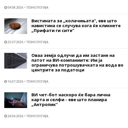
04.08.2026
ТЕХНОЛОГИЈА
Вистината за „колачињата“, еве што
навистина се случува кога ќе кликнете
„Прифати ги сите“
23.07.2026
ТЕХНОЛОГИЈА
Оваа земја одлучи да им застане на
патот на ВИ-компаниите: Им ја
ограничува потрошувачката на вода во
центрите за податоци
16.07.2026
ТЕХНОЛОГИЈА
ВИ чет-бот наскоро ќе бара лична
карта и селфи - еве што планира
„Антропик“
24.06.2026
ТЕХНОЛОГИЈА