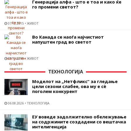
Генерација алфа - што е тоа и како ќе
го промени светот?
07.12.2015
ЖИВОТ
Во Канада се наоѓа најчистиот
напуштен град во светот
23.10.2018
ЖИВОТ
ТЕХНОЛОГИЈА
Моделот на „Нетфликс“ за гледање
цели сезони слабее, ова му е сѐ
поголем конкурент
06.08.2026
ТЕХНОЛОГИЈА
ЕУ воведе задолжително обележување
на содржините создадени со вештачка
интелигенција