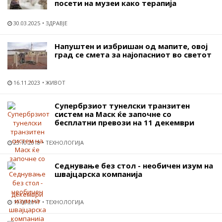
посети на музеи како терапија
30.03.2025
ЗДРАВЈЕ
Напуштен и избришан од мапите, овој
град се смета за најопасниот во светот
16.11.2023
ЖИВОТ
Супербрзиот тунелски транзитен
систем на Маск ќе започне со
бесплатни превози на 11 декември
23.10.2018
ТЕХНОЛОГИЈА
Седнување без стол - необичен изум на
швајцарска компанија
19.08.2017
ТЕХНОЛОГИЈА