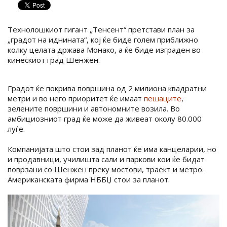
Технолошкиот гигант „Тенсент“ претстави план за
„градот на иднината“, кој ќе биде голем приближно
колку целата држава Монако, а ќе биде изграден во
кинескиот град Шенжен.
Градот ќе покрива површина од 2 милиона квадратни
метри и во него приоритет ќе имаат
пешаците
,
зелените површини и автономните возила. Во
амбициозниот град ќе може да живеат околу 80.000
луѓе.
Компанијата што стои зад планот ќе има канцеларии, но
и продавници, училишта сали и паркови кои ќе бидат
поврзани со Шенжен преку мостови, траект и метро.
Американската фирма НББЏ стои за планот.