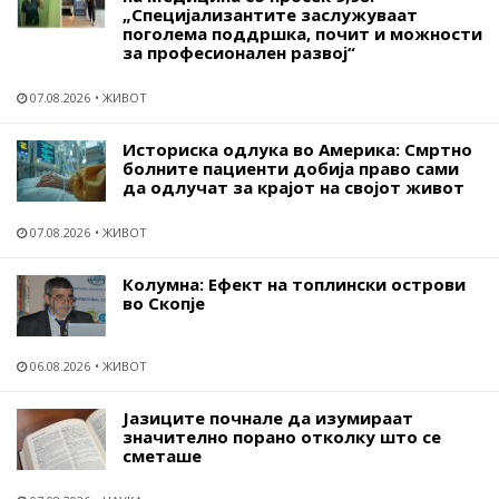
„Специјализантите заслужуваат
поголема поддршка, почит и можности
за професионален развој“
07.08.2026
ЖИВОТ
Историска одлука во Америка: Смртно
болните пациенти добија право сами
да одлучат за крајот на својот живот
07.08.2026
ЖИВОТ
Колумна: Ефект на топлински острови
во Скопје
06.08.2026
ЖИВОТ
Јазиците почнале да изумираат
значително порано отколку што се
сметаше