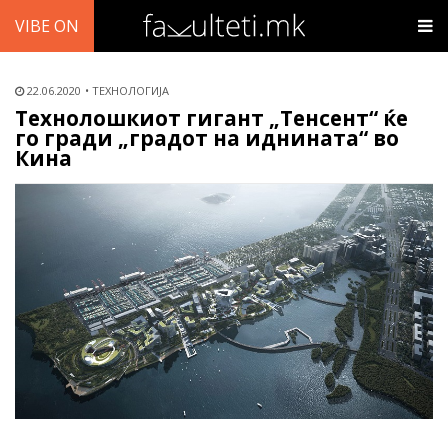
VIBE ON
22.06.2020
ТЕХНОЛОГИЈА
Технолошкиот гигант „Тенсент“ ќе
го гради „градот на иднината“ во
Кина