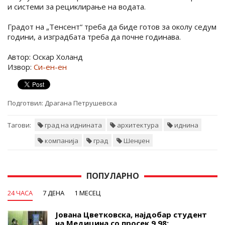
и системи за рециклирање на водата.
Градот на „Тенсент“ треба да биде готов за околу седум
години, а изградбата треба да почне годинава.
Автор: Оскар Холанд
Извор:
Си-ен-ен
Подготвил:
Драгана Петрушевска
Тагови:
град на иднината
архитектура
иднина
компанија
град
Шенџен
ПОПУЛАРНО
24 ЧАСА
7 ДЕНА
1 МЕСЕЦ
Јована Цветковска, најдобар студент
на Медицина со просек 9,98: