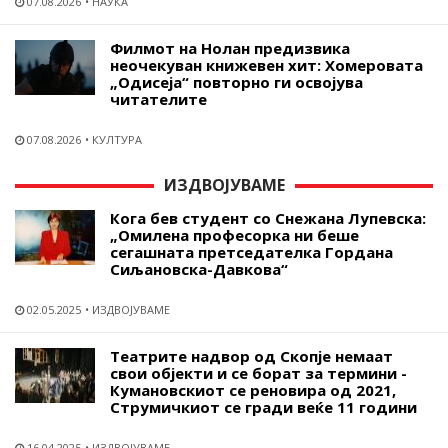
07.08.2026
НАУКА
Филмот на Нолан предизвика
неочекуван книжевен хит: Хомеровата
„Одисеја“ повторно ги освојува
читателите
07.08.2026
КУЛТУРА
ИЗДВОЈУВАМЕ
Кога бев студент со Снежана Лупевска:
„Омилена професорка ни беше
сегашната претседателка Гордана
Сиљановска-Давкова“
02.05.2025
ИЗДВОЈУВАМЕ
Театрите надвор од Скопје немаат
свои објекти и се борат за термини -
Кумановскиот се реновира од 2021,
Струмичкиот се гради веќе 11 години
16.04.2025
ИЗДВОЈУВАМЕ