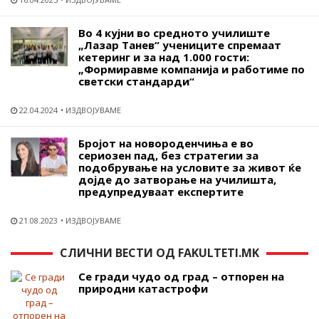
Во 4 кујни во средното училиште
„Лазар Танев“ учениците спремаат
кетеринг и за над 1.000 гости:
„Формиравме компанија и работиме по
светски стандарди“
22.04.2024
ИЗДВОЈУВАМЕ
Бројот на новороденчиња е во
сериозен пад, без стратегии за
подобрување на условите за живот ќе
дојде до затворање на училишта,
предупредуваат експертите
21.08.2023
ИЗДВОЈУВАМЕ
СЛИЧНИ ВЕСТИ ОД FAKULTETI.MK
Се гради чудо од град – отпорен на
природни катастрофи