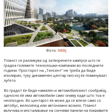
Фото:
NBBJ
Планот се разликува од затворените кампуси што ги
градеа големите технолошки компании во последните
години. Просторот на „Тенсент“ не треба да биде
изолиран, туку динамичен центар низ кој ќе поминуваат
луѓето.
Во градот ќе биде намален и автомобилскиот сообраќај,
односно ќе има автомобили само онаму каде што тоа е
неопходно. Во центарот ќе може да се влезе само со
автобус, велосипед или автономно возило. Планот
вклучува и инсталирање на сончеви панели на покривите