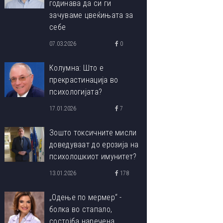
годинава да си ги
зачуваме цвеќињата за
себе
07.03.2026
0
Колумна: Што е
прекрастинација во
психологијата?
17.01.2026
7
Зошто токсичните мисли
доведуваат до ерозија на
психолошкиот имунитет?
13.01.2026
178
„Одење по мермер“ -
болка во стапало,
состојба наречена