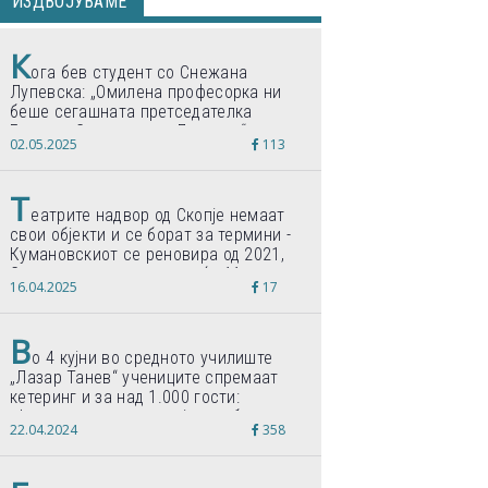
ИЗДВОЈУВАМЕ
К
ога бев студент со Снежана
Лупевска: „Омилена професорка ни
беше сегашната претседателка
Гордана Сиљановска-Давкова“
02.05.2025
113
Т
еатрите надвор од Скопје немаат
свои објекти и се борат за термини -
Кумановскиот се реновира од 2021,
Струмичкиот се гради веќе 11 години
16.04.2025
17
В
о 4 кујни во средното училиште
„Лазар Танев“ учениците спремаат
кетеринг и за над 1.000 гости:
„Формиравме компанија и работиме
22.04.2024
358
по светски стандарди“