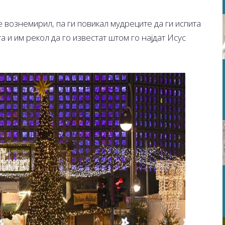
е вознемирил, па ги повикал мудреците да ги испита
а и им рекол да го известат штом го најдат Исус