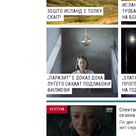
ИСЛА
ЗОШТО ИСЛАНД Е ТОЛКУ
ТРЕБА
СКАП?
НА БО
„ПАРАЗИТ“ Е ДОКАЗ ДЕКА
„ЗЛАТ
ЛУЃЕТО САКААТ ПОДЛАБОКИ
ПРОГ
ФИЛМОВИ
НА ГО
Спектак
КУЛТУРА
сезона
По две 
хит-сер