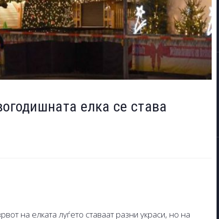
вогодишната елка се става
рвот на елката луѓето ставаат разни украси, но на