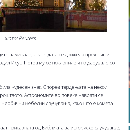
Фото: Reuters
ите заминале, а ѕвездата се движела пред нив и
одил Исус. Потоа му се поклониле и го дарувале со
 била чудесен знак. Според тврдењата на некои
ороштвото. Астрономите во повеќе наврати се
со необични небесни случувања, како што е комета
аат приказната од Библијата за историско случување,