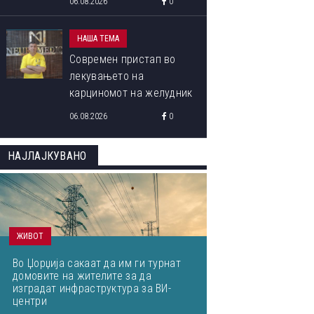
06.08.2026
0
НАША ТЕМА
Современ пристап во
лекувањето на
карциномот на желудник
06.08.2026
0
НАЈЛАЈКУВАНО
ЖИВОТ
Во Џорџија сакаат да им ги турнат
домовите на жителите за да
изградат инфраструктура за ВИ-
центри