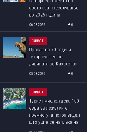
за најдобро место во
светот за преселување
во 2026 година
06.08.2026
0
ЖИВОТ
Првпат по 70 години
тигар пуштен во
дивината во Казахстан
05.08.2026
0
ЖИВОТ
Турист мислел дека 100
евра за лежалки е
премногу, а потоа видел
што уште се наплаќа на
плажата