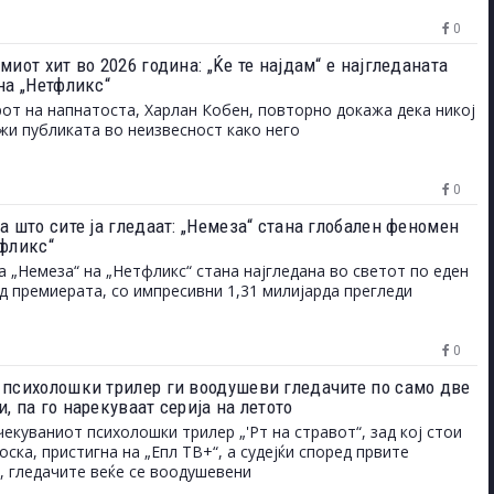
0
миот хит во 2026 година: „Ќе те најдам“ е најгледаната
на „Нетфликс“
от на напнатоста, Харлан Кобен, повторно докажа дека никој
ржи публиката во неизвесност како него
0
а што сите ја гледаат: „Немеза“ стана глобален феномен
тфликс“
а „Немеза“ на „Нетфликс“ стана најгледана во светот по еден
д премиерата, со импресивни 1,31 милијарда прегледи
0
 психолошки трилер ги воодушеви гледачите по само две
, па го нарекуваат серија на летото
екуваниот психолошки трилер „'Рт на стравот“, зад кој стои
оска, пристигна на „Епл ТВ+“, а судејќи според првите
, гледачите веќе се воодушевени