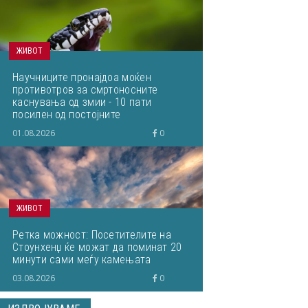
ЖИВОТ
Научниците пронајдоа моќен
противотров за смртоносните
каснувања од змии - 10 пати
посилен од постојните
01.08.2026
0
ЖИВОТ
Ретка можност: Посетителите на
Стоунхенџ ќе можат да поминат 20
минути сами меѓу камењата
03.08.2026
0