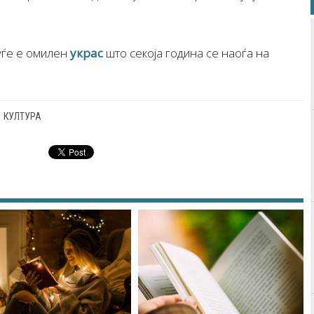
луѓе е омилен
украс
што секоја година се наоѓа на
КУЛТУРА