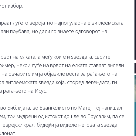
иот избор.
раат луѓето веројатно најпопуларна е витлеемската
прави поубава, но дали го знаете одговорот на
рвот на елката, а меѓу кои е и ѕвездата, своите
ример, некои луѓе на врвот на елката ставаат ангели
на овчарите им ја објавиле веста за раѓањето на
ра витлеемската ѕвезда која, според легендата, ги
а раѓањето на Исус.
 во Библијата, во Евангелието по Матеј. Тој напишал
м, три мудреци од истокот дошле во Ерусалим, па се
врејски крал, бидејќи ја виделе неговата ѕвезда
клонат.