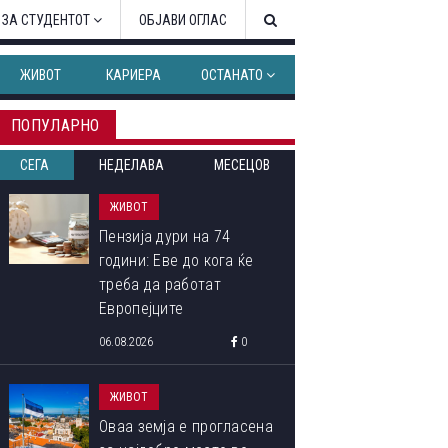
 ЗА СТУДЕНТОТ
ОБЈАВИ ОГЛАС
ЖИВОТ
КАРИЕРА
ОСТАНАТО
ПОПУЛАРНО
СЕГА
НЕДЕЛАВА
МЕСЕЦОВ
ЖИВОТ
Пензија дури на 74
години: Еве до кога ќе
треба да работат
Европејците
06.08.2026
0
ЖИВОТ
Оваа земја е прогласена