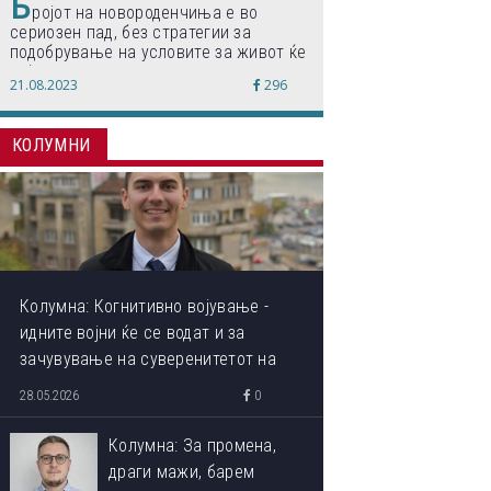
Б
ројот на новороденчиња е во
сериозен пад, без стратегии за
подобрување на условите за живот ќе
дојде до затворање на училишта,
21.08.2023
296
предупредуваат експертите
КОЛУМНИ
Колумна: Когнитивно војување -
идните војни ќе се водат и за
зачувување на суверенитетот на
сопствениот ум
28.05.2026
0
Колумна: За промена,
драги мажи, барем