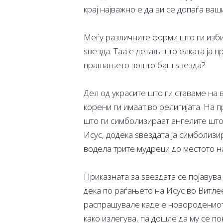
крај најважно е да ви се допаѓа ваш
Меѓу различните форми што ги изби
ѕвезда. Таа е детаљ што елката ја 
прашањето зошто баш ѕвезда?
Дел од украсите што ги ставаме на в
корени ги имаат во религијата. На п
што ги симболизираат ангелите што 
Исус, додека ѕвездата ја симболизи
водела трите мудреци до местото н
Приказната за ѕвездата се појавува
дека по раѓањето на Исус во Витлее
распрашувале каде е новородениот е
како излегува, па дошле да му се по