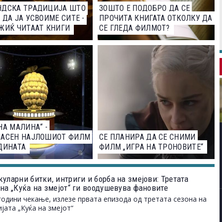
НДСКА ТРАДИЦИЈА ШТО
ЗОШТО Е ПОДОБРО ДА СЕ
 ДА ЈА УСВОИМЕ СИТЕ -
ПРОЧИТА КНИГАТА ОТКОЛКУ ДА
ЖИЌ ЧИТААТ КНИГИ
СЕ ГЛЕДА ФИЛМОТ?
НА МАЛИНА“ -
ЛАСЕН НАЈЛОШИОТ ФИЛМ
СЕ ПЛАНИРА ДА СЕ СНИМИ
ДИНАТА
ФИЛМ „ИГРА НА ТРОНОВИТЕ“
уларни битки, интриги и борба на змејови: Третата
 на „Куќа на змејот“ ги воодушевува фановите
години чекање, излезе првата епизода од третата сезона на
ијата „Куќа на змејот“