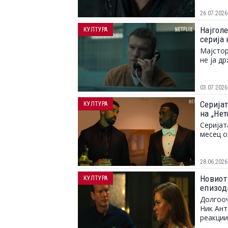
26.07.2026
Најголе
КУЛТУРА
серија 
Мајстор
не ја д
03.07.2026
Серијат
КУЛТУРА
на „Не
Серијат
месец о
28.06.2026
Новиот
КУЛТУРА
епизоди
Долгооч
Ник Ант
реакции