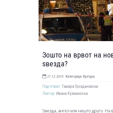
Зошто на врвот на но
ѕвезда?
Категорија: Култура
27.12.2019
Подготвил:
Тамара Гроздановски
Лектор:
Ивана Кузманоска
Ѕвезда, ангел или нешто друго. На в