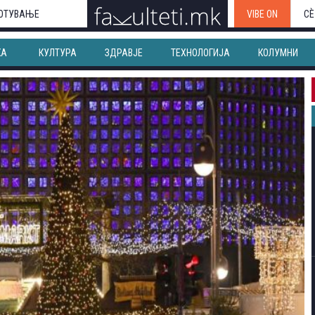
ОТУВАЊЕ
VIBE ON
СЀ
КА
КУЛТУРА
ЗДРАВЈЕ
ТЕХНОЛОГИЈА
КОЛУМНИ