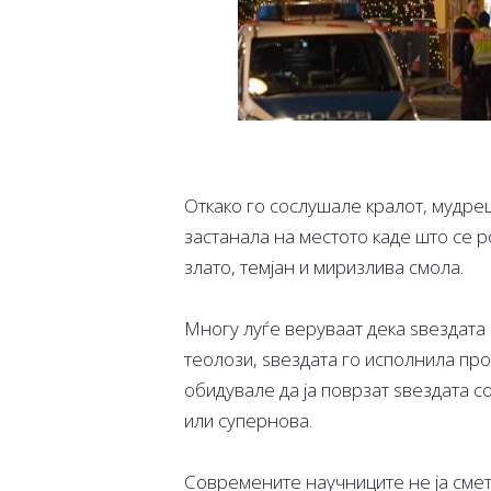
Откако го сослушале кралот, мудрец
застанала на местото каде што се р
злато, темјан и миризлива смола.
Многу луѓе веруваат дека ѕвездата
теолози, ѕвездата го исполнила пр
обидувале да ја поврзат ѕвездата 
или супернова.
Современите научниците не ја смет