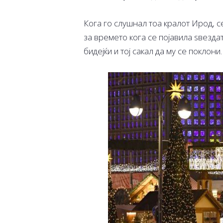
Кога го слушнал тоа кралот Ирод, с
за времето кога се појавила ѕвездат
бидејќи и тој сакал да му се поклони.