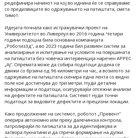
редефинира начинот на кој во иднина ќе се справуваме
со предизвиците во одржувањето на патиштата, смета
тимот.
Идејата почнала како истражувачки проект на
Универзитетот во Ливерпул во 2016 година. Четири
години подоцна била основана компанијата
„Роботиз3д“, а во 2023 година бил развиен систем за
анализирање и испитување на условите на површината
на патиштата без човечка интервенција наречен АРРЕС
„Ај“. Опремата може да собира податоци додека се
движи со брзина од 96 километри на час, а возилото за
одржување на патиштата скенира една лента со видно
поле кое достигнува до три метри. Нуди детални
информации и податоци, осигурувајќи опсежни анализи
на дефектите на патиштата. Системот нуди точни
податоци за видовите дефектите и прецизни локации.
Како продолжение на системот, роботот „Превент“
оперира автономно или преку далечинска контрола,
патролирајќи по патиштата за да идентификува и
затвора пукнатини и да спречи формирање на дупки.