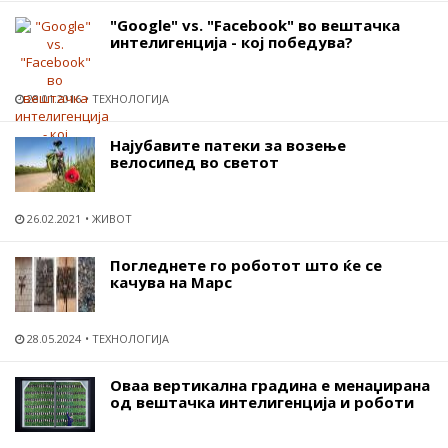
"Google" vs. "Facebook" во вештачка
интелигенција - кој победува?
28.01.2016
ТЕХНОЛОГИЈА
Најубавите патеки за возење
велосипед во светот
26.02.2021
ЖИВОТ
Погледнете го роботот што ќе се
качува на Марс
28.05.2024
ТЕХНОЛОГИЈА
Оваа вертикална градина е менаџирана
од вештачка интелигенција и роботи