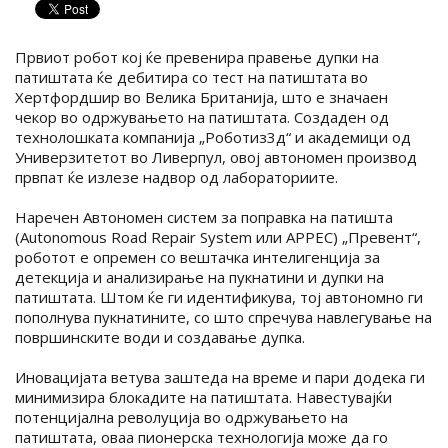
Првиот робот кој ќе превенира правење дупки на
патиштата ќе дебитира со тест на патиштата во
Хертфордшир во Велика Британија, што е значаен
чекор во одржувањето на патиштата. Создаден од
технолошката компанија „Роботиз3д“ и академици од
Универзитетот во Ливерпул, овој автономен производ
првпат ќе излезе надвор од лабораториите.
Наречен Автономен систем за поправка на патишта
(Autonomous Road Repair System или АРРЕС) „Превент“,
роботот е опремен со вештачка интелигенција за
детекција и анализирање на пукнатини и дупки на
патиштата. Штом ќе ги идентификува, тој автономно ги
пополнува пукнатините, со што спречува навлегување на
површинските води и создавање дупка.
Иновацијата ветува заштеда на време и пари додека ги
минимизира блокадите на патиштата. Навестувајќи
потенцијална револуција во одржувањето на
патиштата, оваа пионерска технологија може да го