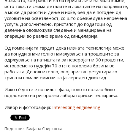
Возилото, кое работи на батерии и личи на мало комбе,
исто така, ги снима деталите и локациите на поправките,
а може да работи и дење и ноќе, без да е погоден од
условите на осветленост, со што обезбедува непречена
услуга. Дополнително, пристапот до податоци од
далечина овозможува следење и менаџирање на
операции во реално време од канцеларија.
Од компанијата тврдат дека нивната технологија може
да понуди значително намалување на трошоците за
одржување на патиштата за неверојатни 90 проценти,
истовремено нудејќи 70 отсто поголема брзина во
работата. Дополнително, овој пристап резултира со
трипати помали емисии на јаглероден диоксид.
Иако сѐ уште е во пилот-фаза, новото возило било
подложено на ригорозни лабораториски тестирања.
Извор и фотографија:
Interesting engineering
Подготвил:
Билјана Спиркоска