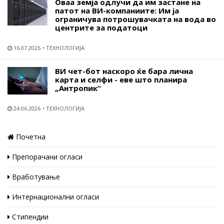
Оваа земја одлучи да им застане на
патот на ВИ-компаниите: Им ја
ограничува потрошувачката на вода во
центрите за податоци
16.07.2026
ТЕХНОЛОГИЈА
ВИ чет-бот наскоро ќе бара лична
карта и селфи - еве што планира
„Антропик“
24.06.2026
ТЕХНОЛОГИЈА
Почетна
Препорачани огласи
Вработување
Интернационални огласи
Стипендии