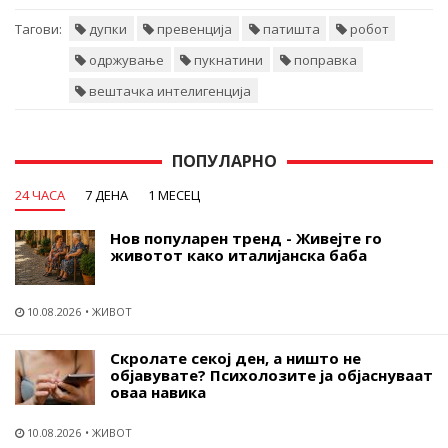
Тагови:
дупки
превенција
патишта
робот
одржување
пукнатини
поправка
вештачка интелигенција
ПОПУЛАРНО
24 ЧАСА
7 ДЕНА
1 МЕСЕЦ
Нов популарен тренд - Живејте го
животот како италијанска баба
10.08.2026
ЖИВОТ
Скролате секој ден, а ништо не
објавувате? Психолозите ја објаснуваат
оваа навика
10.08.2026
ЖИВОТ