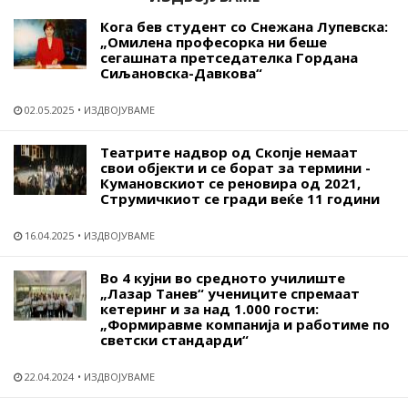
Кога бев студент со Снежана Лупевска:
„Омилена професорка ни беше
сегашната претседателка Гордана
Сиљановска-Давкова“
02.05.2025
ИЗДВОЈУВАМЕ
Театрите надвор од Скопје немаат
свои објекти и се борат за термини -
Кумановскиот се реновира од 2021,
Струмичкиот се гради веќе 11 години
16.04.2025
ИЗДВОЈУВАМЕ
Во 4 кујни во средното училиште
„Лазар Танев“ учениците спремаат
кетеринг и за над 1.000 гости:
„Формиравме компанија и работиме по
светски стандарди“
22.04.2024
ИЗДВОЈУВАМЕ