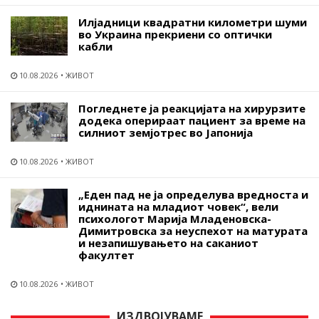
Илјадници квадратни километри шуми
во Украина прекриени со оптички
кабли
10.08.2026
ЖИВОТ
Погледнете ја реакцијата на хирурзите
додека оперираат пациент за време на
силниот земјотрес во Јапонија
10.08.2026
ЖИВОТ
„Еден пад не ја определува вредноста и
иднината на младиот човек“, вели
психологот Марија Младеновска-
Димитровска за неуспехот на матурата
и незапишувањето на саканиот
факултет
10.08.2026
ЖИВОТ
ИЗДВОЈУВАМЕ