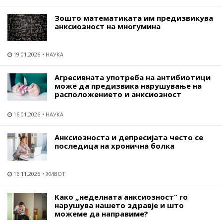
Зошто математиката им предизвикува
анксиозност на многумина
19.01.2026
НАУКА
Агресивната употреба на антибиотици
може да предизвика нарушување на
расположението и анксиозност
16.01.2026
НАУКА
Анксиозноста и депресијата често се
последица на хронична болка
16.11.2025
ЖИВОТ
Како „неделната анксиозност“ го
нарушува нашето здравје и што
можеме да направиме?