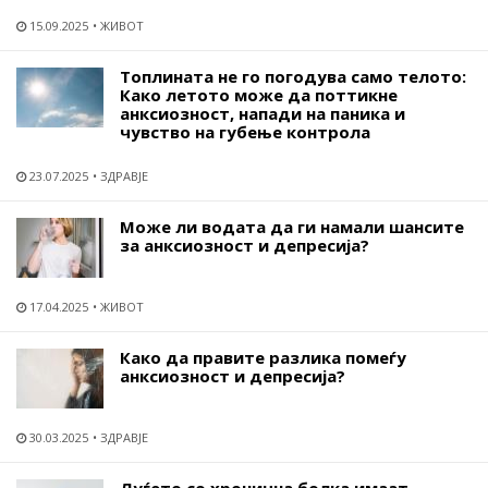
15.09.2025
ЖИВОТ
Топлината не го погодува само телото:
Како летото може да поттикне
анксиозност, напади на паника и
чувство на губење контрола
23.07.2025
ЗДРАВЈЕ
Може ли водата да ги намали шансите
за анксиозност и депресија?
17.04.2025
ЖИВОТ
Како да правите разлика помеѓу
анксиозност и депресија?
30.03.2025
ЗДРАВЈЕ