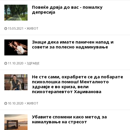
Повеќе дрвја до вас - помалку
депресија
15.05.2021
ЖИВОТ
Знаци дека имате паничен напад и
совети за полесно надминување
11.10.2020
ЗДРАВЈЕ
Не сте сами, охрабрете се да побарате
психолошка помош! Менталното
здравје е во криза, вели
психотерапевтот Хаџиванова
10.10.2020
ЖИВОТ
Убавите спомени како метод за
намалување на стресот