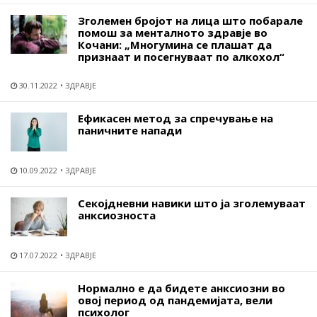
Зголемен бројот на лица што побарале
помош за менталното здравје во
Кочани: „Многумина се плашат да
признаат и посегнуваат по алкохол“
30.11.2022
ЗДРАВЈЕ
Ефикасен метод за спречување на
паничните напади
10.09.2022
ЗДРАВЈЕ
Секојдневни навики што ја зголемуваат
анксиозноста
17.07.2022
ЗДРАВЈЕ
Нормално е да бидете анксиозни во
овој период од пандемијата, вели
психолог