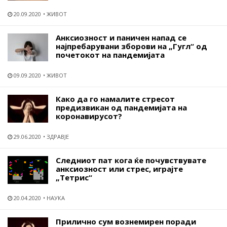
20.09.2020
ЖИВОТ
Анксиозност и паничен напад се
најпребарувани зборови на „Гугл“ од
почетокот на пандемијата
09.09.2020
ЖИВОТ
Како да го намалите стресот
предизвикан од пандемијата на
коронавирусот?
29.06.2020
ЗДРАВЈЕ
Следниот пат кога ќе почувствувате
анксиозност или стрес, играјте
„Тетрис“
20.04.2020
НАУКА
Прилично сум вознемирен поради