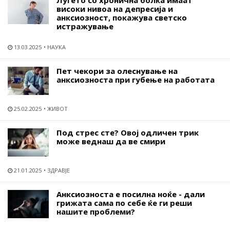
Луѓето со хронична болка имаат
високи нивоа на депресија и
анксиозност, покажува светско
истражување
13.03.2025
НАУКА
Пет чекори за олеснување на
анксиозноста при губење на работата
25.02.2025
ЖИВОТ
Под стрес сте? Овој одличен трик
може веднаш да ве смири
21.01.2025
ЗДРАВЈЕ
Анксиозноста е посилна ноќе - дали
грижата сама по себе ќе ги реши
нашите проблеми?