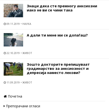
Знаци дека сте премногу анксиозни
иако не ви се чини така
09.11.2019
НАУКА
А дали ти мене ми се допаѓаш?
22.10.2019
ЖИВОТ
Зошто докторите препишуваат
градинарство за анксиозност и
депресија наместо лекови?
11.09.2019
ЖИВОТ
Почетна
Препорачани огласи