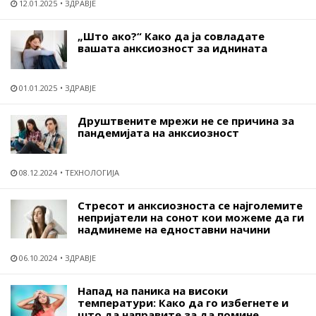
12.01.2025
ЗДРАВЈЕ
„Што ако?“ Како да ја совладате
вашата анксиозност за иднината
01.01.2025
ЗДРАВЈЕ
Друштвените мрежи не се причина за
пандемијата на анксиозност
08.12.2024
ТЕХНОЛОГИЈА
Стресот и анксиозноста се најголемите
непријатели на сонот кои можеме да ги
надминеме на едноставни начини
06.10.2024
ЗДРАВЈЕ
Напад на паника на високи
температури: Како да го избегнете и
што да направите за да помине