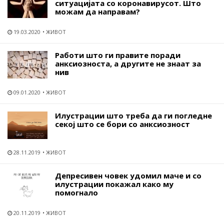
ситуацијата со коронавирусот. Што
можам да направам?
19.03.2020
ЖИВОТ
Работи што ги правите поради
анксиозноста, а другите не знаат за
нив
09.01.2020
ЖИВОТ
Илустрации што треба да ги погледне
секој што се бори со анксиозност
28.11.2019
ЖИВОТ
Депресивен човек удомил маче и со
илустрации покажал како му
помогнало
20.11.2019
ЖИВОТ