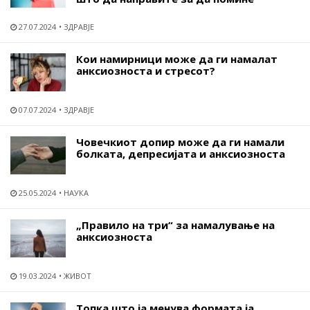
27.07.2024
ЗДРАВЈЕ
Кои намирници може да ги намалат
анксиозноста и стресот?
07.07.2024
ЗДРАВЈЕ
Човечкиот допир може да ги намали
болката, депресијата и анксиозноста
25.05.2024
НАУКА
„Правило на три“ за намалување на
анксиозноста
19.03.2024
ЖИВОТ
Топка што ја менува формата ја