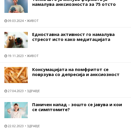
намалува анксиозноста за 75 отсто
09.03.2024
ЖИВОТ
Едноставна активност го намалува
стресот исто како медитацијата
19.11.2023
ЖИВОТ
Консумацијата на помфритот се
поврзува со депресија и анксиозност
27.04.2023
ЗДРАВЈЕ
Паничен напад - зошто се јавува и кои
се симптомите?
22.02.2023
ЗДРАВЈЕ