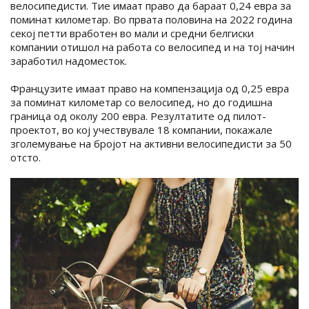
велосипедисти. Тие имаат право да бараат 0,24 евра за
поминат километар. Во првата половина на 2022 година
секој петти вработен во мали и средни белгиски
компании отишол на работа со велосипед и на тој начин
заработил надоместок.
Французите имаат право на компензација од 0,25 евра
за поминат километар со велосипед, но до годишна
граница од околу 200 евра. Резултатите од пилот-
проектот, во кој учествувале 18 компании, покажале
зголемување на бројот на активни велосипедисти за 50
отсто.