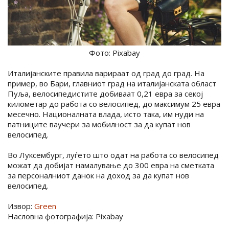
Фото: Pixabay
Италијанските правила варираат од град до град. На
пример, во Бари, главниот град на италијанската област
Пуља, велосипедистите добиваат 0,21 евра за секој
километар до работа со велосипед, до максимум 25 евра
месечно. Националната влада, исто така, им нуди на
патниците ваучери за мобилност за да купат нов
велосипед.
Во Луксембург, луѓето што одат на работа со велосипед
можат да добијат намалување до 300 евра на сметката
за персоналниот данок на доход за да купат нов
велосипед.
Извор:
Green
Насловна фотографија: Pixabay