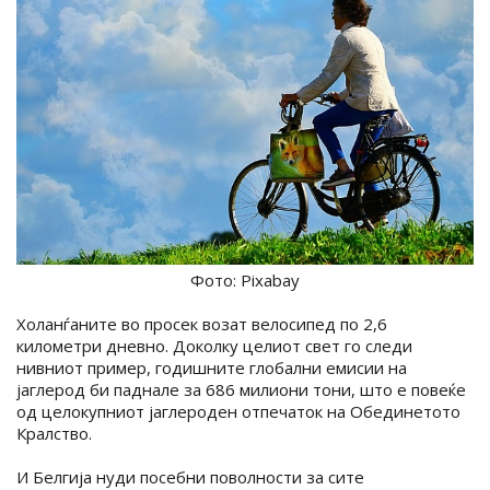
Фото: Pixabay
Холанѓаните во просек возат велосипед по 2,6
километри дневно. Доколку целиот свет го следи
нивниот пример, годишните глобални емисии на
јаглерод би паднале за 686 милиони тони, што е повеќе
од целокупниот јаглероден отпечаток на Обединетото
Кралство.
И Белгија нуди посебни поволности за сите