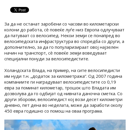
За да не останат заробени со часови во километарски
колони до работа, сè повеќе луѓе низ Европа одлучуваат
да патуваат со велосипед. Некои земји се понапред во
велосипедската инфраструктура во споредба со други, а
дополнително, за да го популаризираат овој најзелен
начин на транспорт, сè повеќе земји воведуваат
специјални понуди за велосипедистите.
Холандската Влада, на пример, на сите велосипедисти
им нуди т.н. „додаток за километража“. Од 2007 година
компаниите ги наградуваат велосипедистите со 0,19
евра за поминат километар, трошок што Владата им
дозволува да го одбијат од нивната даночна сметка. Со
други зборови, велосипедист кој вози десет километри
дневно, пет дена во неделата, може да заработи околу
450 евра годишно со помош на оваа програма.