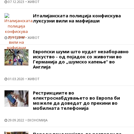
07.12.2023
ЖИВОТ
Италијанската полиција конфискува
луксузни вили на мафијаши
21.11.2018
ЖИВОТ
Европски шуми што нудат незаборавно
искуство - од појадок со животни во
Германија до „шумско капење“ во
Англија
01.03.2020
ЖИВОТ
Рестрикциите во
електроснабдувањето во Европа би
можеле да доведат до прекини во
мобилната телефонија
29.09.2022
ЕКОНОМИЈА