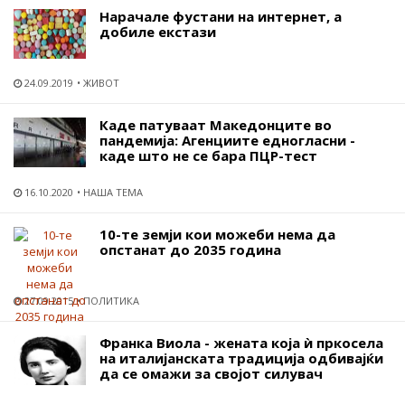
Нарачале фустани на интернет, а
добиле екстази
24.09.2019
ЖИВОТ
Каде патуваат Македонците во
пандемија: Агенциите едногласни -
каде што не се бара ПЦР-тест
16.10.2020
НАША ТЕМА
10-те земји кои можеби нема да
опстанат до 2035 година
27.09.2015
ПОЛИТИКА
Франка Виола - жената која ѝ пркосела
на италијанската традиција одбивајќи
да се омажи за својот силувач