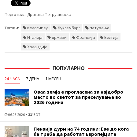
Подготвил:
Драгана Петрушевска
Тагови:
велосипед
Луксембург
патување
Италија
држави
Франција
Белгија
Холандија
ПОПУЛАРНО
24 ЧАСА
7 ДЕНА
1 МЕСЕЦ
Оваа земја е прогласена за најдобро
место во светот за преселување во
2026 година
06.08.2026
ЖИВОТ
Пензија дури на 74 години: Еве до кога
ќе треба да работат Европејците