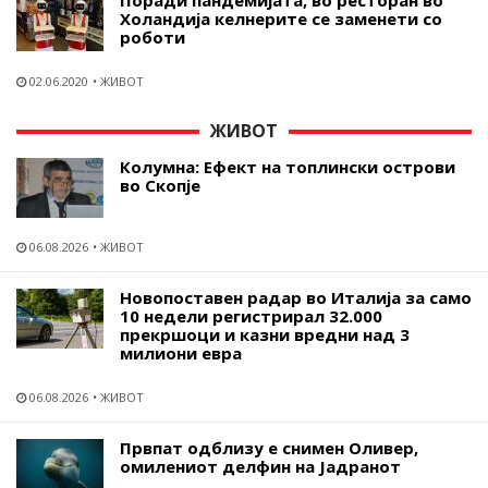
Поради пандемијата, во ресторан во
Холандија келнерите се заменети со
роботи
02.06.2020
ЖИВОТ
ЖИВОТ
Колумна: Ефект на топлински острови
во Скопје
06.08.2026
ЖИВОТ
Новопоставен радар во Италија за само
10 недели регистрирал 32.000
прекршоци и казни вредни над 3
милиони евра
06.08.2026
ЖИВОТ
Првпат одблизу е снимен Оливер,
омилениот делфин на Јадранот