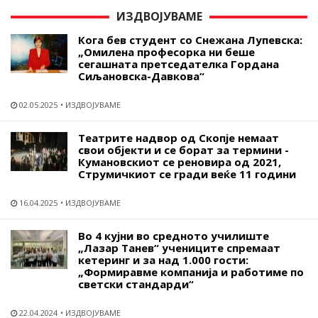
ИЗДВОЈУВАМЕ
Кога бев студент со Снежана Лупевска:
„Омилена професорка ни беше
сегашната претседателка Гордана
Сиљановска-Давкова“
02.05.2025
ИЗДВОЈУВАМЕ
Театрите надвор од Скопје немаат
свои објекти и се борат за термини -
Кумановскиот се реновира од 2021,
Струмичкиот се гради веќе 11 години
16.04.2025
ИЗДВОЈУВАМЕ
Во 4 кујни во средното училиште
„Лазар Танев“ учениците спремаат
кетеринг и за над 1.000 гости:
„Формиравме компанија и работиме по
светски стандарди“
22.04.2024
ИЗДВОЈУВАМЕ