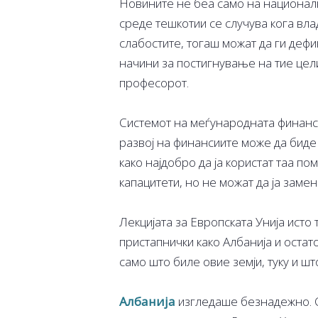
Новините не беа само на национално
среде тешкотии се случува кога влад
слабостите, тогаш можат да ги деф
начини за постигнување на тие цели
професорот.
Системот на меѓународната финанс
развој на финансиите може да биде 
како најдобро да ја користат таа п
капацитети, но не можат да ја заме
Лекцијата за Европската Унија исто т
пристапнички како Албанија и остат
само што биле овие земји, туку и шт
Албанија
изгледаше безнадежно. С