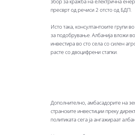
збор за кражба на електрична енер
пресврт од речиси 2 отсто од БДП.
Исто така, консултантските групи в
за подобрување. Албанија вложи во
инвестира во сто села со силен агр
расте со двоцифрени стапки.
Дополнително, амбасадорите на зем
странските инвестиции преку дирек
политиката сега ја ангажираат албан