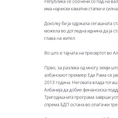
Република се соочени со пад на вал
има најниски каматни стапки и силна
Доколку би ја одржала сегашната ста
можела во догледна иднина да ја ст
глава на жител.
Во што е тајната на пресвртот во А
Прво, за разлика од многу земји шт
албанскиот премиер Еди Рама се ј
2013 година. Неговата влада тогаш
Албанија да добие финансиска поддр
Тригодишната програма заврши усп
спрема БДП остана во опаѓачки тре