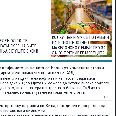
КОЛКУ ПАРИ МУ СЕ ПОТРЕБНИ
ЕДЕН ОД 10-ТЕ
НА ЕДНО ПРОСЕЧНО
ГАТИ ЛУЃЕ НА СИТЕ
МАКЕДОНСКО СЕМЕЈСТВО ЗА
ИЊА СЕ`УШТЕ Е ЖИВ
ДА ГО ПРЕЖИВЕЕ МЕСЕЦОТ?
 влијанието на војната со Иран врз каматните стапки,
ијата и економската политика на САД
вањето на цените на нафтата и на гасот предизвика
ност дека инфлацијата би можела да остане висока подолго
уваното, што ја натера централната банка на САД да го
планираното намалување на каматните стапки
0
ктор толку се разви во Кина, што денес е повреден од
 сите светски економии