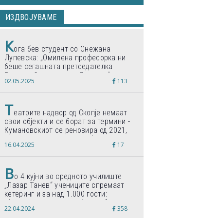
ИЗДВОЈУВАМЕ
К
ога бев студент со Снежана
Лупевска: „Омилена професорка ни
беше сегашната претседателка
Гордана Сиљановска-Давкова“
02.05.2025
113
Т
еатрите надвор од Скопје немаат
свои објекти и се борат за термини -
Кумановскиот се реновира од 2021,
Струмичкиот се гради веќе 11 години
16.04.2025
17
В
о 4 кујни во средното училиште
„Лазар Танев“ учениците спремаат
кетеринг и за над 1.000 гости:
„Формиравме компанија и работиме
22.04.2024
358
по светски стандарди“