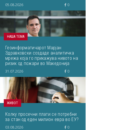
светски ВИ-истражувачи ќе им го
05.08.2026
0
пренесам на студентите“
НАША ТЕМА
Геоинформатичарот Марјан
Здравковски создаде аналитичка
мрежа која го прикажува нивото на
ризик од пожари во Македонија
31.07.2026
0
ЖИВОТ
Колку просечни плати се потребни
за стан од еден милион евра во ЕУ?
03.08.2026
0