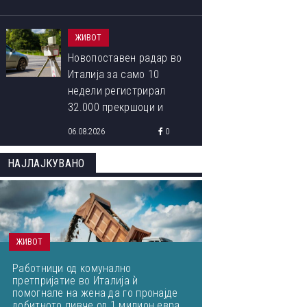
ЖИВОТ
Новопоставен радар во
Италија за само 10
недели регистрирал
32.000 прекршоци и
казни вредни над 3
06.08.2026
0
милиони евра
НАЈЛАЈКУВАНО
ЖИВОТ
Работници од комунално
претпријатие во Италија ѝ
помогнале на жена да го пронајде
добитното ливче од 1 милион евра