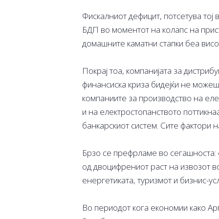
Фискалниот дефицит, потсетува тој в
БДП во моментот на колапс на прис
домашните каматни стапки беа висо
Покрај тоа, компанијата за дистриб
финансиска криза бидејќи не можеше 
компаниите за производство на еле
и на електростопанството поттикна
банкарскиот систем. Сите фактори н
Брзо се префрламе во сегашноста: е
од двоцифрениот раст на извозот в
енергетиката, туризмот и бизнис-усл
Во периодот кога економии како Арг