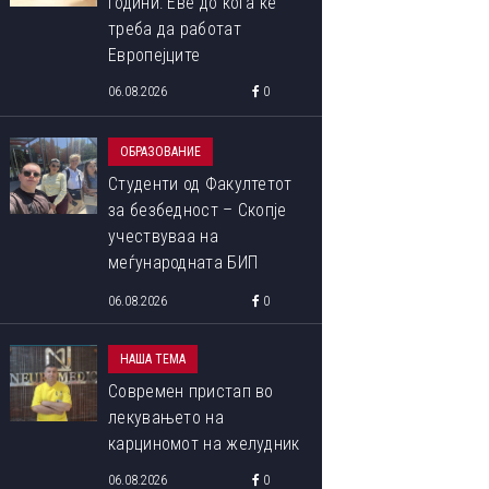
години: Еве до кога ќе
треба да работат
Европејците
06.08.2026
0
ОБРАЗОВАНИЕ
Студенти од Факултетот
за безбедност – Скопје
учествуваа на
меѓународната БИП
програма „Libori Summer
06.08.2026
0
School 2026“
НАША ТЕМА
Современ пристап во
лекувањето на
карциномот на желудник
06.08.2026
0