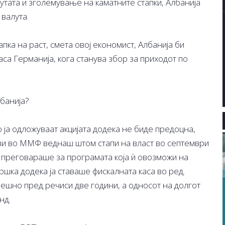
утата и зголемување на каматните стапки, Албанија
 валута.
пка на раст, смета овој економист, Албанија би
аса Германија, кога станува збор за приходот по
лбанија?
о ја одложуваат акцијата додека не биде предоцна,
ави во ММФ веднаш штом стапи на власт во септември
 преговараше за програмата која ѝ овозможи на
шка додека ја ставаше фискалната каса во ред.
ешно пред речиси две години, а односот на долгот
нд.