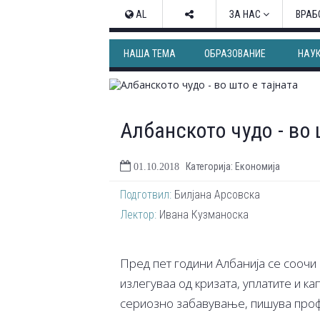
AL
ЗА НАС
ВРАБ
НАША ТЕМА
ОБРАЗОВАНИЕ
НАУ
Албанското чудо - во 
Категорија: Економија
01.10.2018
Подготвил:
Билјана Арсовска
Лектор:
Ивана Кузманоска
Пред пет години Албанија се соочи 
излегуваа од кризата, уплатите и к
сериозно забавување, пишува проф