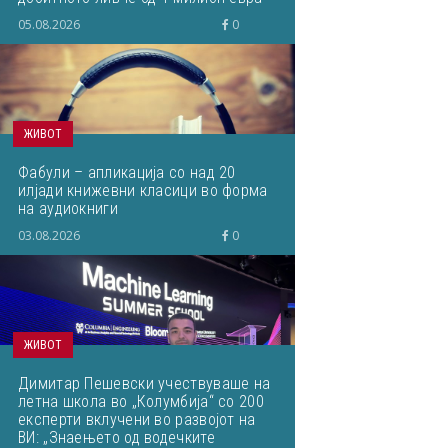
кое завршило на депонија
05.08.2026
0
ЖИВОТ
Фабули – апликација со над 20
илјади книжевни класици во форма
на аудиокниги
03.08.2026
0
ЖИВОТ
Димитар Пешевски учествуваше на
летна школа во „Колумбија“ со 200
експерти вклучени во развојот на
ВИ: „Знаењето од водечките