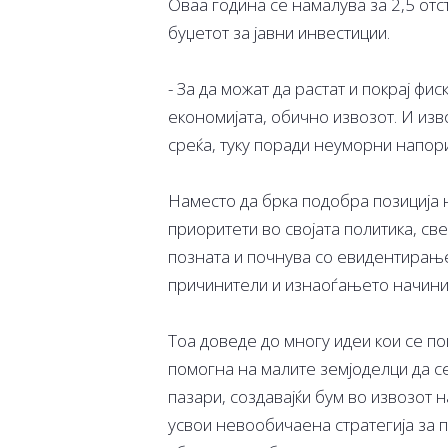
Оваа година се намалува за 2,5 отс
буџетот за јавни инвестиции.
- За да можат да растат и покрај фи
економијата, обично извозот. И изв
среќа, туку поради неуморни напори
Наместо да брка подобра позиција н
приоритети во својата политика, св
позната и почнува со евидентирањ
причинители и изнаоѓањето начини
Тоа доведе до многу идеи кои се по
помогна на малите земјоделци да с
пазари, создавајќи бум во извозот 
усвои невообичаена стратегија за 