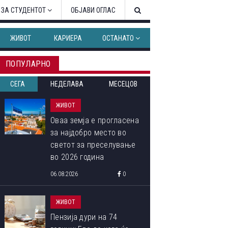
 ЗА СТУДЕНТОТ
ОБЈАВИ ОГЛАС
ЖИВОТ
КАРИЕРА
ОСТАНАТО
ПОПУЛАРНО
СЕГА
НЕДЕЛАВА
МЕСЕЦОВ
ЖИВОТ
Оваа земја е прогласена
за најдобро место во
светот за преселување
во 2026 година
06.08.2026
0
ЖИВОТ
Пензија дури на 74