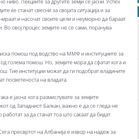
 ниво. Лекциите за другите земји се јасни. Успех
ите ќе станат свесни за својата ситуација и за
инираат и насочат своите цели и неуморно да бараат
. Во овој процес земјите не се сами, порачува
иска помош под водство на ММФ и институциите за
од голема помош. Но, земјите мора да сфатат кога и
омош. Тие институции можат да ги подобрат владините
нат посветеноста на владата.
ака е јасна: кога размислувате за земјите
окот од Западниот Балкан, важно е да се гледа не
о работат за да станат тоа што сакаат да бидат.
ега пресвртот на Албанија е извор на надеж за