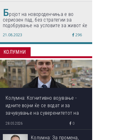
Б
ројот на новороденчиња е во
сериозен пад, без стратегии за
подобрување на условите за живот ќе
дојде до затворање на училишта,
21.08.2023
296
предупредуваат експертите
КОЛУМНИ
Колумна: Когнитивно војување -
идните војни ќе се водат и за
зачувување на суверенитетот на
сопствениот ум
28.05.2026
0
Колумна: За промена,