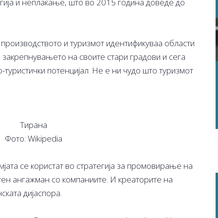
гија и неплаќање, што во 2015 година доведе до
о производството и туризмот идентификуваа области
 закрепнувањето на своите стари градови и сега
о-туристички потенцијал. Не е ни чудо што туризмот
Тирана
Фото: Wikipedia
јата се користат во стратегија за промовирање на
тен ангажман со компаниите. И креаторите на
ската дијаспора.