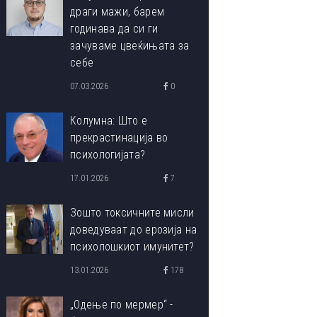
драги мажи, барем
годинава да си ги
зачуваме цвеќињата за
себе
07.03.2026
0
Колумна: Што е
прекрастинација во
психологијата?
17.01.2026
7
Зошто токсичните мисли
доведуваат до ерозија на
психолошкиот имунитет?
13.01.2026
178
„Одење по мермер“ -