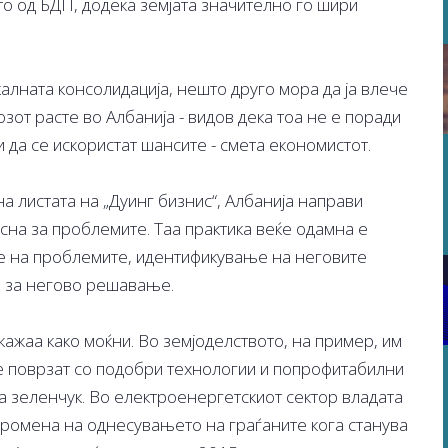
то од БДП, додека земјата значително го шири
скалната консолидација, нешто друго мора да ја влече
озот расте во Албанија - видов дека тоа не е поради
 да се искористат шансите - смета економистот.
а листата на „Дуинг бизнис“, Албанија направи
есна за проблемите. Таа практика веќе одамна е
е на проблемите, идентификување на неговите
 за негово решавање.
кажаа како моќни. Во земјоделството, на пример, им
е поврзат со подобри технологии и попрофитабилни
на зеленчук. Во електроенергетскиот сектор владата
промена на однесувањето на граѓаните кога станува