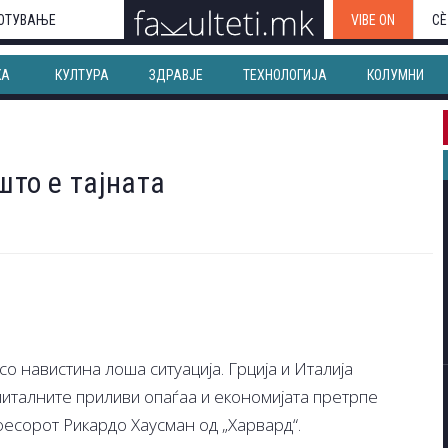
ОТУВАЊЕ
VIBE ON
СЀ
КА
КУЛТУРА
ЗДРАВЈЕ
ТЕХНОЛОГИЈА
КОЛУМНИ
што е тајната
со навистина лоша ситуација. Грција и Италија
апиталните приливи опаѓаа и економијата претрпе
есорот Рикардо Хаусман од „Харвард“.