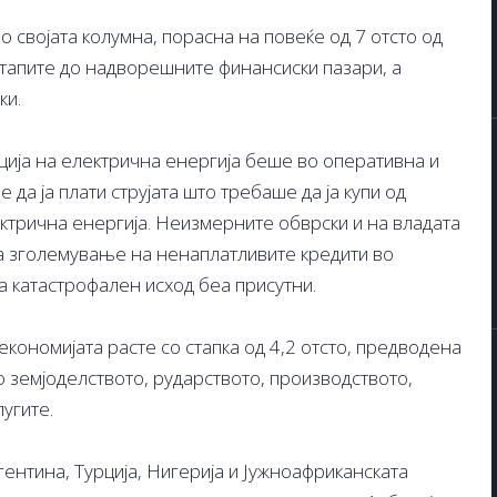
о својата колумна, порасна на повеќе од 7 отсто од
тапите до надворешните финансиски пазари, а
ки.
уција на електрична енергија беше во оперативна и
да ја плати струјата што требаше да ја купи од
ктрична енергија. Неизмерните обврски и на владата
а зголемување на ненаплатливите кредити во
а катастрофален исход беа присутни.
кономијата расте со стапка од 4,2 отсто, предводена
о земјоделството, рударството, производството,
угите.
ентина, Турција, Нигерија и Јужноафриканската