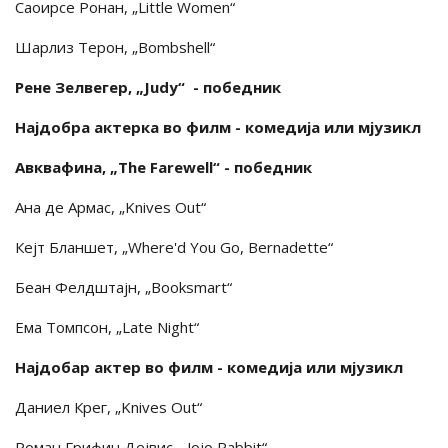
Саоирсе Ронан, „Little Women“
Шарлиз Терон, „Bombshell“
Рене Зелвегер, „Judy“ - победник
Најдобра актерка во филм - комедија или мјузикл
Авквафина, „The Farewell“ - победник
Ана де Армас, „Knives Out“
Кејт Бланшет, „Where'd You Go, Bernadette“
Беан Фелдштајн, „Booksmart“
Ема Томпсон, „Late Night“
Најдобар актер во филм - комедија или мјузикл
Даниел Крег, „Knives Out“
Роман Грифин Дејвис, „Jojo Rabbit“