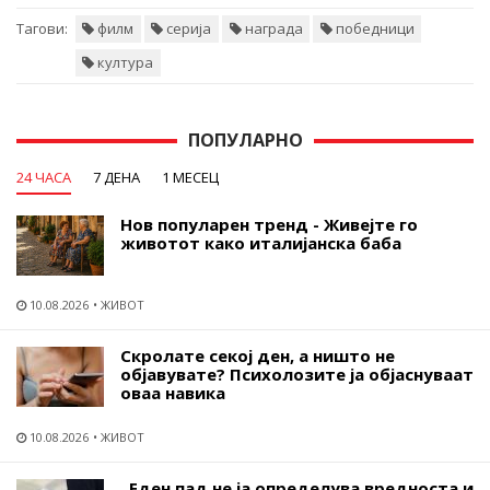
Тагови:
филм
серија
награда
победници
култура
ПОПУЛАРНО
24 ЧАСА
7 ДЕНА
1 МЕСЕЦ
Нов популарен тренд - Живејте го
животот како италијанска баба
10.08.2026
ЖИВОТ
Скролате секој ден, а ништо не
објавувате? Психолозите ја објаснуваат
оваа навика
10.08.2026
ЖИВОТ
„Еден пад не ја определува вредноста и