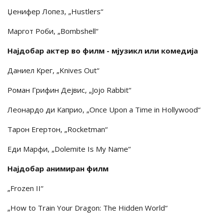
Џенифер Лопез, „Hustlers“
Маргот Роби, „Bombshell“
Најдобар актер во филм - мјузикл или комедија
Даниел Крег, „Knives Out“
Роман Грифин Дејвис, „Jojo Rabbit“
Леонардо ди Каприо, „Once Upon a Time in Hollywood“
Тарон Егертон, „Rocketman“
Еди Марфи, „Dolemite Is My Name“
Најдобар анимиран филм
„Frozen II“
„How to Train Your Dragon: The Hidden World“