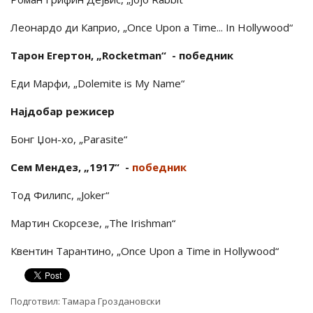
Леонардо ди Каприо, „Once Upon a Time... In Hollywood“
Тарон Егертон, „Rocketman“ - победник
Еди Марфи, „Dolemite is My Name“
Најдобар режисер
Бонг Џон-хо, „Parasite“
Сем Мендез, „1917“ -
победник
Тод Филипс, „Joker“
Мартин Скорсезе, „The Irishman“
Квентин Тарантино, „Once Upon a Time in Hollywood“
Подготвил:
Тамара Гроздановски