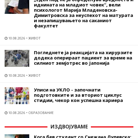
иднината на младиот човек“, вели
психологот Марија Младеновска-
Димитровска за неуспехот на матурата
и незапишувањето на саканиот
факултет
10.08.2026
ЖИВОТ
Погледнете ја реакцијата на хирурзите
додека оперираат пациент за време на
силниот земјотрес во Јапонија
10.08.2026
ЖИВОТ
Уписи на УКЛО - започнати
подготовките и за вториот циклус
стидии, чекор кон успешна кариера
10.08.2026
ОБРАЗОВАНИЕ
ИЗДВОЈУВАМЕ
Кога бев студент со Снежана Лупевска: