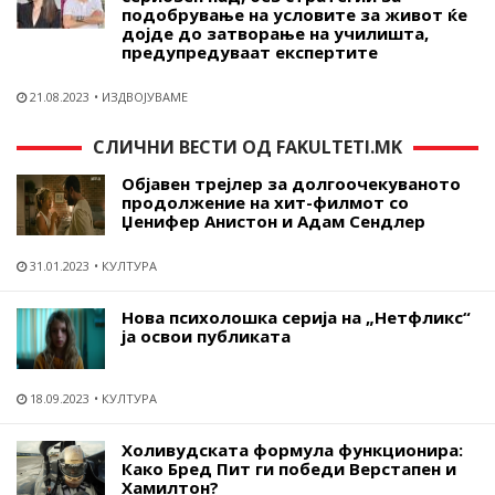
подобрување на условите за живот ќе
дојде до затворање на училишта,
предупредуваат експертите
21.08.2023
ИЗДВОЈУВАМЕ
СЛИЧНИ ВЕСТИ ОД FAKULTETI.MK
Објавен трејлер за долгоочекуваното
продолжение на хит-филмот со
Џенифер Анистон и Адам Сендлер
31.01.2023
КУЛТУРА
Нова психолошка серија на „Нетфликс“
ја освои публиката
18.09.2023
КУЛТУРА
Холивудската формула функционира:
Како Бред Пит ги победи Верстапен и
Хамилтон?