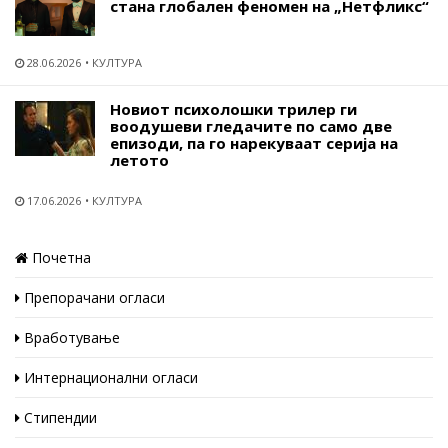
стана глобален феномен на „Нетфликс“
28.06.2026
КУЛТУРА
Новиот психолошки трилер ги
воодушеви гледачите по само две
епизоди, па го нарекуваат серија на
летото
17.06.2026
КУЛТУРА
Почетна
Препорачани огласи
Вработување
Интернационални огласи
Стипендии