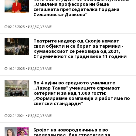
„Омилена професорка ни беше
сегашната претседателка Гордана
Сиљановска-Давкова“
02.05.2025
ИЗДВОЈУВАМЕ
Театрите надвор од Скопје немаат
свои објекти и се борат за термини -
Кумановскиот се реновира од 2021,
Струмичкиот се гради веќе 11 години
16.04.2025
ИЗДВОЈУВАМЕ
Во 4 кујни во средното училиште
„Лазар Танев“ учениците спремаат
кетеринг и за над 1.000 гости:
„Формиравме компанија и работиме по
светски стандарди“
22.04.2024
ИЗДВОЈУВАМЕ
Бројот на новороденчиња е во
сериозен пад, без стратегии за