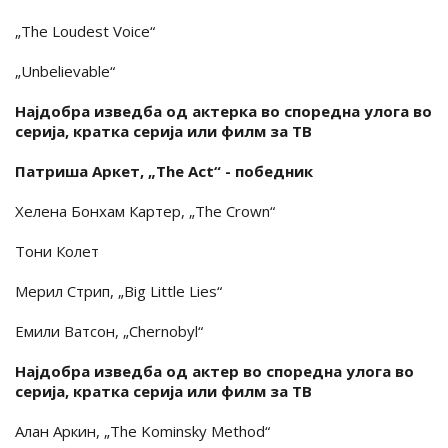
„The Loudest Voice“
„Unbelievable“
Најдобра изведба од актерка во споредна улога во
серија, кратка серија или филм за ТВ
Патриша Аркет, „The Act“ - победник
Хелена Бонхам Картер, „The Crown“
Тони Колет
Мерил Стрип, „Big Little Lies“
Емили Ватсон, „Chernobyl“
Најдобра изведба од актер во споредна улога во
серија, кратка серија или филм за ТВ
Алан Аркин, „The Kominsky Method“