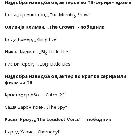
Најдобра изведба од актерка во ТВ-серија - драма
Џенифер Анистон, „The Morning Show“
Оливија Колман, „The Crown“ - победник
Џоди Комер, „Kliing Eve“
Никол Кидман, „Big Little Lies“
Рис Витерспун, „Big Little Lies“
Најдобра изведба од актер во кратка серија или
филм за ТВ
Кристофер Абот, „Catch-22“
Саша Барон Коен, „The Spy“
Расел Кроу, „The Loudest Voice“ - победник
Џаред Харис, „Chernobyl“