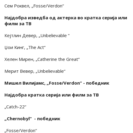
Сем Роквел, „Fosse/Verdon“
Најдобра изведба од актерка во кратка серија или
филм за ТВ
Кејтлин Девер, „Unbelievable “
Џои Кинг, „The Act“
Хелен Мирен, „Catherine the Great“
Мерит Вевер, „Unbelievable“
Мишел Вилијамс, „Fosse/Verdon“ - победник
Најдобра кратка серија или филм за ТВ
„Catch-22“
„Chernobyl“ - победник
„Fosse/Verdon“