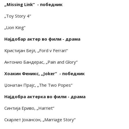
„Missing Link“ - победник
„Toy Story 4“
„Lion King“
Најдобар актер во филм - драма
Кристијан Бејл, „Ford v Ferrari“
Антонио Бандерас, „Pain and Glory“
Хоакин Феникс, „Joker“ - победник
Џонатан Прајс, „The Two Popes“
Најдобра актерка во филм - драма
Синтија Ериво, „Harriet“
Скарлет Јохансон, „Marriage Story“