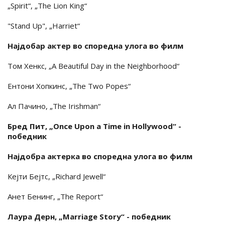
„Spirit“, „The Lion King“
"Stand Up", „Harriet“
Најдобар актер во споредна улога во филм
Том Хенкс, „A Beautiful Day in the Neighborhood“
Ентони Хопкинс, „The Two Popes“
Ал Пачино, „The Irishman“
Бред Пит, „Once Upon a Time in Hollywood“ -
победник
Најдобра актерка во споредна улога во филм
Кејти Бејтс, „Richard Jewell“
Анет Бенинг, „The Report“
Лаура Дерн, „Marriage Story“ - победник