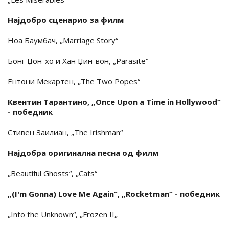
Најдобро сценарио за филм
Ноа Баумбач, „Marriage Story“
Бонг Џон-хо и Хан Џин-вон, „Parasite“
Ентони Мекартен, „The Two Popes“
Квентин Тарантино, „Once Upon a Time in Hollywood“
- победник
Стивен Заилиан, „The Irishman“
Најдобра оригинална песна од филм
„Beautiful Ghosts“, „Cats“
„(I'm Gonna) Love Me Again“, „Rocketman“ - победник
„Into the Unknown“, „Frozen II„