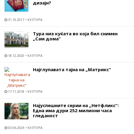
дизајн?
31.10.2017
КУЛТУРА
Тура низ куќата во која бил снимен
„Сам дома“
18.12.2020
КУЛТУРА
Најглупавата тајна на „Матрикс“
17.11.2018
КУЛТУРА
Најуспешните серии на „Нетфликс“:
Една има дури 252 милиони часа
гледаност
03.06.2024
КУЛТУРА