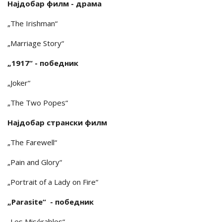
Најдобар филм - драма
„The Irishman“
„Marriage Story“
„1917“ - победник
„Joker“
„The Two Popes“
Најдобар странски филм
„The Farewell“
„Pain and Glory“
„Portrait of a Lady on Fire“
„Parasite“ - победник
„Les Misérables“