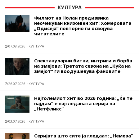
КУЛТУРА
Филмот на Нолан предизвика
неочекуван книжевен хит: Хомеровата
„Одисеја“ повторно ги освојува
читателите
07.08.2026
КУЛТУРА
Спектакуларни битки, интриги и борба
на змејови: Третата сезона на „Куќа на
змејот“ ги воодушевува фановите
26.07.2026
КУЛТУРА
Најголемиот хит во 2026 година: „Ќе те
најдам“ е најгледаната серија на
„Нетфликс“
03.07.2026
КУЛТУРА
Серијата што сите ја гледаат: „Немеза“