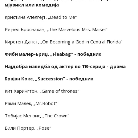
мјузикл или комедија
Кристина Апелгејт, „Dead to Me“
Рејчел Броснахан, „The Marvelous Mrs. Maisel"
Кирстен Данст, „On Becoming a God in Central Florida“
Фиби Валер-Бриџ, „Fleabag“ - победник
Најдобра изведба од актер во ТВ-серија - драма
Брајан Кокс, „Succession“ - победник
Кит Харингтон, „Game of thrones“
Рами Малек, „Mr.Robot“
Тобијас Мензис, „The Crown“
Били Портер, „Pose“