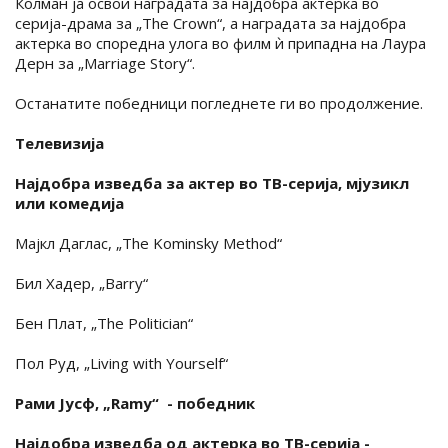
Колман ја освои наградата за најдобра актерка во
серија-драма за „The Crown“, а наградата за најдобра
актерка во споредна улога во филм ѝ припадна на Лаура
Дерн за „Marriage Story“.
Останатите победници погледнете ги во продолжение.
Телевизија
Најдобра изведба за актер во ТВ-серија, мјузикл
или комедија
Мајкл Даглас, „The Kominsky Method“
Бил Хадер, „Barry“
Бен Плат, „The Politician“
Пол Руд, „Living with Yourself“
Рами Јусф, „Ramy“ - победник
Најдобра изведба од актерка во ТВ-серија -