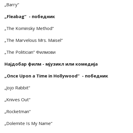
„Barry“
„Fleabag“ - победник
„The Kominsky Method“
„The Marvelous Mrs. Maisel“
„The Politician“ Филмови
Најдобар филм - мјузикл или комедија
„Once Upon a Time in Hollywood“ - победник
„Jojo Rabbit“
„Knives Out“
„Rocketman“
„Dolemite Is My Name“