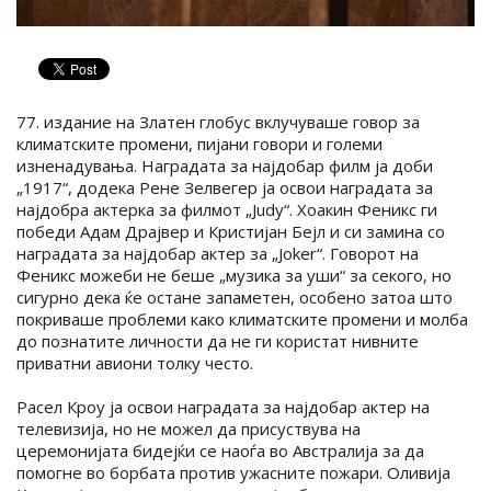
77. издание на Златен глобус вклучуваше говор за
климатските промени, пијани говори и големи
изненадувања. Наградата за најдобар филм ја доби
„1917“, додека Рене Зелвегер ја освои наградата за
најдобра актерка за филмот „Judy“. Хоакин Феникс ги
победи Адам Драјвер и Кристијан Бејл и си замина со
наградата за најдобар актер за „Joker“. Говорот на
Феникс можеби не беше „музика за уши“ за секого, но
сигурно дека ќе остане запаметен, особено затоа што
покриваше проблеми како климатските промени и молба
до познатите личности да не ги користат нивните
приватни авиони толку често.
Расел Кроу ја освои наградата за најдобар актер на
телевизија, но не можел да присуствува на
церемонијата бидејќи се наоѓа во Австралија за да
помогне во борбата против ужасните пожари. Оливија