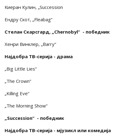
Киеран Кулин, „Succession
Eндру Скот, „Fleabag“
Стелан Скарсгард, „Chernobyl“ - победник
Хенри Винклер, „Barry“
Најдобра ТВ-серија - драма
„Big Little Lies“
„The Crown“
„Killing Eve“
„The Morning Show“
„Succession“ - победник
Најдобра ТВ-серија - мјузикл или комедија