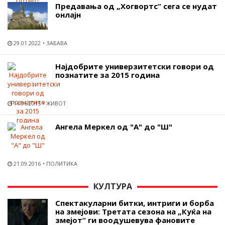
Предавања од „Хогвортс“ сега се нудат
онлајн
29.01.2022
ЗАБАВА
Најдобрите универзитетски говори од
познатите за 2015 година
14.06.2015
ЖИВОТ
Ангела Меркел од "А" до "Ш"
21.09.2016
ПОЛИТИКА
КУЛТУРА
Спектакуларни битки, интриги и борба
на змејови: Третата сезона на „Куќа на
змејот“ ги воодушевува фановите