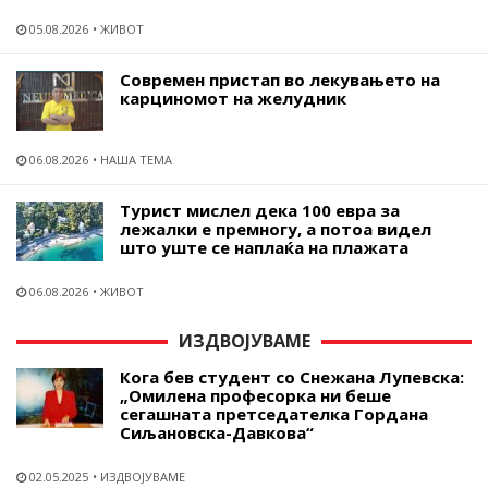
05.08.2026
ЖИВОТ
Современ пристап во лекувањето на
карциномот на желудник
06.08.2026
НАША ТЕМА
Турист мислел дека 100 евра за
лежалки е премногу, а потоа видел
што уште се наплаќа на плажата
06.08.2026
ЖИВОТ
ИЗДВОЈУВАМЕ
Кога бев студент со Снежана Лупевска:
„Омилена професорка ни беше
сегашната претседателка Гордана
Сиљановска-Давкова“
02.05.2025
ИЗДВОЈУВАМЕ