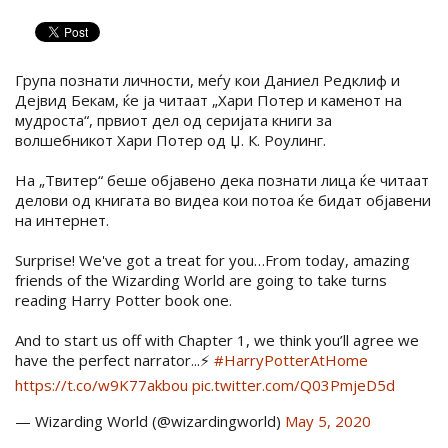
Група познати личности, меѓу кои Даниел Редклиф и
Дејвид Бекам, ќе ја читаат „Хари Потер и каменот на
мудроста“, првиот дел од серијата книги за
волшебникот Хари Потер од Џ. К. Роулинг.
На „Твитер“ беше објавено дека познати лица ќе читаат
делови од книгата во видеа кои потоа ќе бидат објавени
на интернет.
Surprise! We've got a treat for you…From today, amazing
friends of the Wizarding World are going to take turns
reading Harry Potter book one.
And to start us off with Chapter 1, we think you’ll agree we
have the perfect narrator...⚡️
#HarryPotterAtHome
https://t.co/w9K77akbou
pic.twitter.com/Q03PmjeD5d
— Wizarding World (@wizardingworld)
May 5, 2020