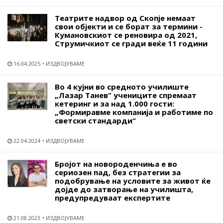
Театрите надвор од Скопје немаат
свои објекти и се борат за термини -
Кумановскиот се реновира од 2021,
Струмичкиот се гради веќе 11 години
16.04.2025
ИЗДВОЈУВАМЕ
Во 4 кујни во средното училиште
„Лазар Танев“ учениците спремаат
кетеринг и за над 1.000 гости:
„Формиравме компанија и работиме по
светски стандарди“
22.04.2024
ИЗДВОЈУВАМЕ
Бројот на новороденчиња е во
сериозен пад, без стратегии за
подобрување на условите за живот ќе
дојде до затворање на училишта,
предупредуваат експертите
21.08.2023
ИЗДВОЈУВАМЕ