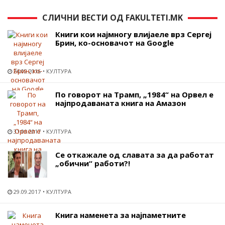
СЛИЧНИ ВЕСТИ ОД FAKULTETI.MK
Книги кои најмногу влијаеле врз Сергеј
Брин, ко-основачот на Google
26.02.2016
КУЛТУРА
По говорот на Трамп, „1984“ на Орвел е
најпродаваната книга на Амазон
31.01.2017
КУЛТУРА
Се откажале од славата за да работат
„обични“ работи?!
29.09.2017
КУЛТУРА
Книга наменета за најпаметните