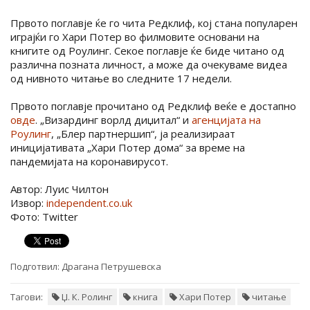
Првото поглавје ќе го чита Редклиф, кој стана популарен
играјќи го Хари Потер во филмовите основани на
книгите од Роулинг. Секое поглавје ќе биде читано од
различна позната личност, а може да очекуваме видеа
од нивното читање во следните 17 недели.
Првото поглавје прочитано од Редклиф веќе е достапно
овде
. „Визардинг ворлд диџитал“ и
агенцијата на
Роулинг
, „Блер партнершип“, ја реализираат
иницијативата „Хари Потер дома“ за време на
пандемијата на коронавирусот.
Автор: Луис Чилтон
Извор:
independent.co.uk
Фото: Twitter
Подготвил:
Драгана Петрушевска
Тагови:
Џ. К. Ролинг
книга
Хари Потер
читање