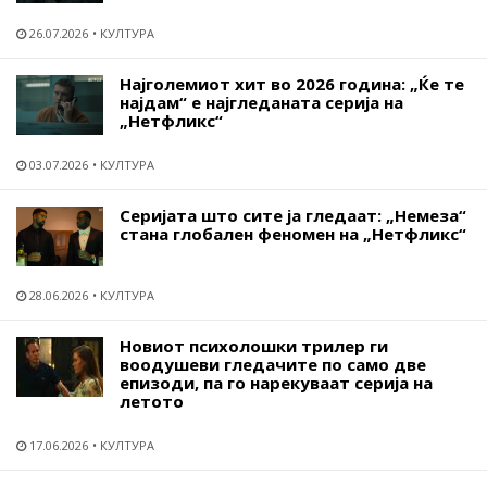
26.07.2026
КУЛТУРА
Најголемиот хит во 2026 година: „Ќе те
најдам“ е најгледаната серија на
„Нетфликс“
03.07.2026
КУЛТУРА
Серијата што сите ја гледаат: „Немеза“
стана глобален феномен на „Нетфликс“
28.06.2026
КУЛТУРА
Новиот психолошки трилер ги
воодушеви гледачите по само две
епизоди, па го нарекуваат серија на
летото
17.06.2026
КУЛТУРА