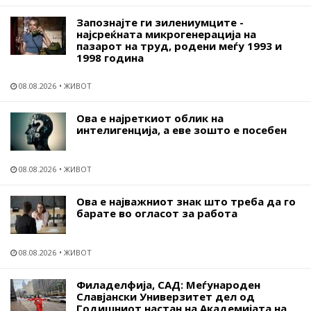
Запознајте ги зилениумците -
најсреќната микрогенерација на
пазарот на труд, родени меѓу 1993 и
1998 година
08.08.2026
ЖИВОТ
Ова е најреткиот облик на
интелигенција, а еве зошто е посебен
08.08.2026
ЖИВОТ
Ова е најважниот знак што треба да го
барате во огласот за работа
08.08.2026
ЖИВОТ
Филаделфија, САД: Меѓународен
Славјански Универзитет дел од
Годишниот настан на Академијата на