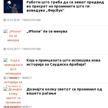
Работи што треба да се земат предвид
во пресрет на промените што ги
воведува „Фејсбук“
13.01.2018
ТЕХНОЛОГИЈА
„iPhone“ ќе се менува
15.05.2017
ТЕХНОЛОГИЈА
Која е принцезата што испишува нова
историја за Саудиска Арабија?
27.02.2019
ЖИВОТ
Дознајте колку светот се променил од
вашето раѓање
10.10.2016
ЖИВОТ