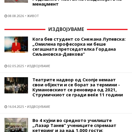
менаџмент
08.08.2026
ЖИВОТ
ИЗДВОЈУВАМЕ
Кога бев студент со Снежана Лупевска:
„Омилена професорка ни беше
сегашната претседателка Гордана
Сиљановска-Давкова“
02.05.2025
ИЗДВОЈУВАМЕ
Театрите надвор од Скопје немаат
свои објекти и се борат за термини -
Кумановскиот се реновира од 2021,
Струмичкиот се гради веќе 11 години
16.04.2025
ИЗДВОЈУВАМЕ
Во 4 кујни во средното училиште
„Лазар Танев“ учениците спремаат
кетеринг и за над 1.000 гости: