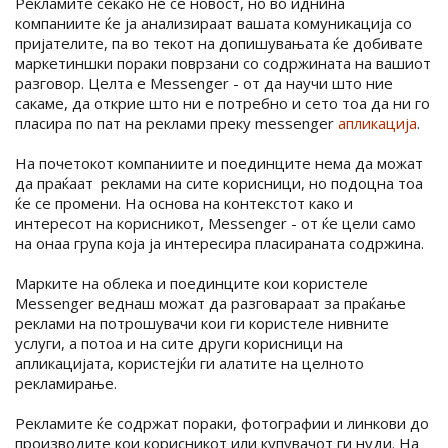
Рекламите секако не се новост, но во иднина
компаниите ќе ја анализираат вашата комуникација со
пријателите, па во текот на допишувањата ќе добивате
маркетиншки пораки поврзани со содржината на вашиот
разговор. Целта е Messenger - от да научи што ние
сакаме, да открие што ни е потребно и сето тоа да ни го
пласира по пат на реклами преку messenger
апликација
.
На почетокот компаниите и поединците нема да можат
да праќаат реклами на сите корисници, но подоцна тоа
ќе се промени. На основа на контекстот како и
интересот на корисникот, Messenger - от ќе цели само
на онаа група која ја интересира пласираната содржина.
Марките на облека и поединците кои користеле
Messenger веднаш можат да разговараат за праќање
реклами на потрошувачи кои ги користеле нивните
услуги, а потоа и на сите други корисници на
апликацијата, користејќи ги алатите на целното
рекламирање.
Рекламите ќе содржат пораки, фотографии и линкови до
производите кои корисникот или купувачот ги нуди. На