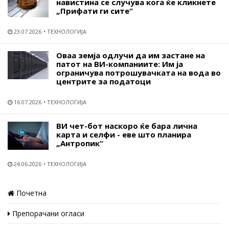
навистина се случува кога ќе кликнете
„Прифати ги сите“
23.07.2026
ТЕХНОЛОГИЈА
Оваа земја одлучи да им застане на
патот на ВИ-компаниите: Им ја
ограничува потрошувачката на вода во
центрите за податоци
16.07.2026
ТЕХНОЛОГИЈА
ВИ чет-бот наскоро ќе бара лична
карта и селфи - еве што планира
„Антропик“
24.06.2026
ТЕХНОЛОГИЈА
Почетна
Препорачани огласи