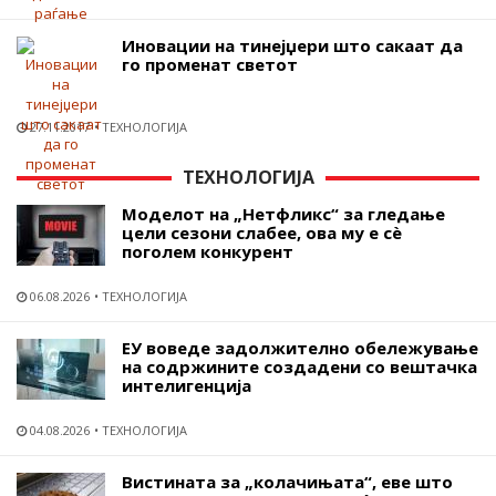
Иновации на тинејџери што сакаат да
го променат светот
27.11.2017
ТЕХНОЛОГИЈА
ТЕХНОЛОГИЈА
Моделот на „Нетфликс“ за гледање
цели сезони слабее, ова му е сѐ
поголем конкурент
06.08.2026
ТЕХНОЛОГИЈА
ЕУ воведе задолжително обележување
на содржините создадени со вештачка
интелигенција
04.08.2026
ТЕХНОЛОГИЈА
Вистината за „колачињата“, еве што