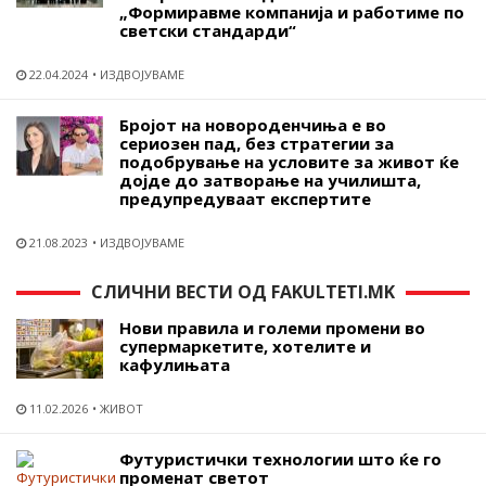
„Формиравме компанија и работиме по
светски стандарди“
22.04.2024
ИЗДВОЈУВАМЕ
Бројот на новороденчиња е во
сериозен пад, без стратегии за
подобрување на условите за живот ќе
дојде до затворање на училишта,
предупредуваат експертите
21.08.2023
ИЗДВОЈУВАМЕ
СЛИЧНИ ВЕСТИ ОД FAKULTETI.MK
Нови правила и големи промени во
супермаркетите, хотелите и
кафулињата
11.02.2026
ЖИВОТ
Футуристички технологии што ќе го
променат светот