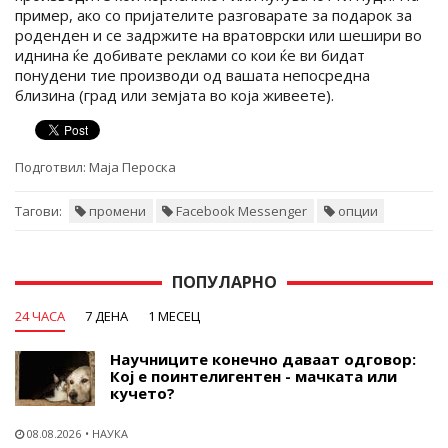
пример, ако со пријателите разговарате за подарок за
роденден и се задржите на вратоврски или шешири во
иднина ќе добивате реклами со кои ќе ви бидат
понудени тие производи од вашата непосредна
близина (град или земјата во која живеете).
Подготвил:
Маја Пероска
Тагови:
промени
Facebook Messenger
опции
ПОПУЛАРНО
24 ЧАСА
7 ДЕНА
1 МЕСЕЦ
Научниците конечно даваат одговор:
Кој е поинтелигентен - мачката или
кучето?
08.08.2026
НАУКА