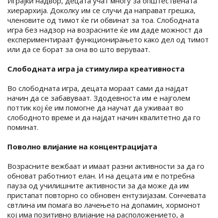
Играјќи надвор, децата учат многу за општествената
хиерархија. Доколку им се случи да направат грешка,
членовите од тимот ќе ги обвинат за тоа. Слободната
игра без надзор на возрасните ќе им даде можност да
експериментираат функционирањето како дел од тимот
или да се борат за она во што веруваат.
Слободната игра ја стимулира креативноста
Во слободната игра, децата мораат сами да најдат
начин да се забавуваат. Здодевноста им е најголем
поттик кој ќе им помогне да научат да уживаат во
слободното време и да најдат начин квалитетно да го
поминат.
Поволно влијание на концентрацијата
Возрасните вежбаат и имаат разни активности за да го
обноват работниот елан. И на децата им е потребна
пауза од училишните активности за да може да им
пристапат повторно со обновен ентузијазам. Сончевата
свтлина им помага во лачењето на допамин, хормонот
кој има позитивно влијание на расположението, а