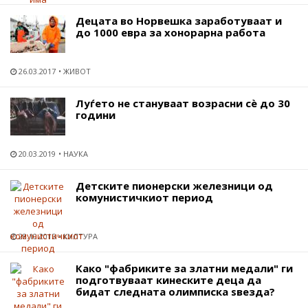
Децата во Норвешка заработуваат и
до 1000 евра за хонорарна работа
26.03.2017
ЖИВОТ
Луѓето не стануваат возрасни сѐ до 30
години
20.03.2019
НАУКА
Детските пионерски железници од
комунистичкиот период
28.10.2015
КУЛТУРА
Како "фабриките за златни медали" ги
подготвуваат кинеските деца да
бидат следната олимписка ѕвезда?