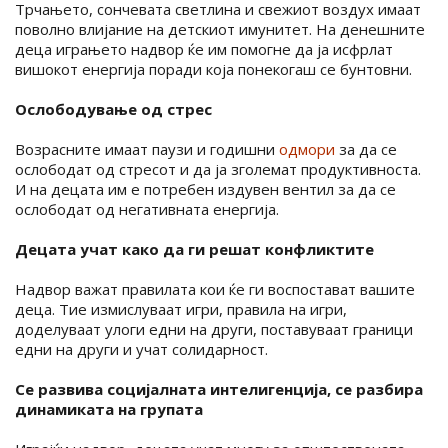
Трчањето, сончевата светлина и свежиот воздух имаат
поволно влијание на детскиот имунитет. На денешните
деца играњето надвор ќе им помогне да ја исфрлат
вишокот енергија поради која понекогаш се бунтовни.
Ослободување од стрес
Возрасните имаат паузи и годишни
одмори
за да се
ослободат од стресот и да ја зголемат продуктивноста.
И на децата им е потребен издувен вентил за да се
ослободат од негативната енергија.
Децата учат како да ги решат конфликтите
Надвор важат правилата кои ќе ги воспостават вашите
деца. Тие измислуваат игри, правила на игри,
доделуваат улоги едни на други, поставуваат граници
едни на други и учат солидарност.
Се развива социјалната интелигенција, се разбира
динамиката на групата