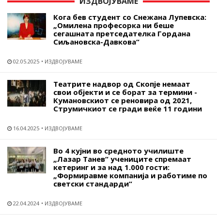
ИЗДВОЈУВАМЕ
Кога бев студент со Снежана Лупевска:
„Омилена професорка ни беше
сегашната претседателка Гордана
Сиљановска-Давкова“
02.05.2025
ИЗДВОЈУВАМЕ
Театрите надвор од Скопје немаат
свои објекти и се борат за термини -
Кумановскиот се реновира од 2021,
Струмичкиот се гради веќе 11 години
16.04.2025
ИЗДВОЈУВАМЕ
Во 4 кујни во средното училиште
„Лазар Танев“ учениците спремаат
кетеринг и за над 1.000 гости:
„Формиравме компанија и работиме по
светски стандарди“
22.04.2024
ИЗДВОЈУВАМЕ