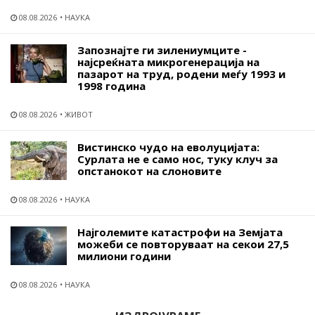
08.08.2026
НАУКА
Запознајте ги зилениумците -
најсреќната микрогенерација на
пазарот на труд, родени меѓу 1993 и
1998 година
08.08.2026
ЖИВОТ
Вистинско чудо на еволуцијата:
Сурлата не е само нос, туку клуч за
опстанокот на слоновите
08.08.2026
НАУКА
Најголемите катастрофи на Земјата
можеби се повторуваат на секои 27,5
милиони години
08.08.2026
НАУКА