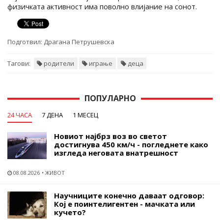
физичката активност има поволно влијание на сонот.
Подготвил:
Драгана Петрушевска
Тагови:
родители
играње
деца
ПОПУЛАРНО
24 ЧАСА
7 ДЕНА
1 МЕСЕЦ
Новиот најбрз воз во светот
достигнува 450 км/ч - погледнете како
изгледа неговата внатрешност
08.08.2026
ЖИВОТ
Научниците конечно даваат одговор:
Кој е поинтелигентен - мачката или
кучето?