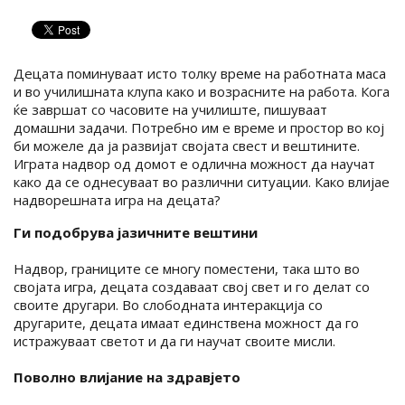
Децата поминуваат исто толку време на работната маса
и во училишната клупа како и возрасните на работа. Кога
ќе завршат со часовите на училиште, пишуваат
домашни задачи. Потребно им е време и простор во кој
би можеле да ја развијат својата свест и вештините.
Играта надвор од домот е одлична можност да научат
како да се однесуваат во различни ситуации. Како влијае
надворешната игра на децата?
Ги подобрува јазичните вештини
Надвор, границите се многу поместени, така што во
својата игра, децата создаваат свој свет и го делат со
своите другари. Во слободната интеракција со
другарите, децата имаат единствена можност да го
истражуваат светот и да ги научат своите мисли.
Поволно влијание на здравјето