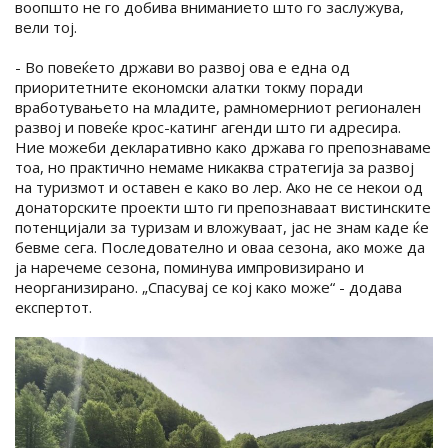
воопшто не го добива вниманието што го заслужува,
вели тој.
- Во повеќето држави во развој ова е една од
приоритетните економски алатки токму поради
вработувањето на младите, рамномерниот регионален
развој и повеќе крос-катинг агенди што ги адресира.
Ние можеби декларативно како држава го препознаваме
тоа, но практично немаме никаква стратегија за развој
на туризмот и оставен е како во лер. Ако не се некои од
донаторските проекти што ги препознаваат вистинските
потенцијали за туризам и вложуваат, јас не знам каде ќе
бевме сега. Последователно и оваа сезона, ако може да
ја наречеме сезона, поминува импровизирано и
неорганизирано. „Спасувај се кој како може“ - додава
експертот.