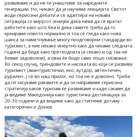
развиваме и да не ги уништиме за наредните
генерации. Но, никако да ја научиме лекцијата. Светот
води сериозни дебати и се адаптира на новава
ситуација со вирусот знаејќи дека нема да се вратат
работите како што беа и дека самите треба да го
креираме новото нормално и тоа се гледа како нова
шанса за наметнување многу поодговорни стандарди во
туризмот, а ние некако инертно како да чекаме следната
година да биде како претходната (а секако и од таа не
бевме задоволни), а оваа ќе биде само лошо сеќавање.
Во секој случај, трендовите и насоката во која се развива
туризмот (авантуристички, еко, аутдор, автентичен,
рурален...) се во наш прилог, но тоа не е доволно. Треба
да ги засукаме ракавите и да си направиме сериозна
стратегија каков туризам ќе развиваме и каде сакаме да
ја видиме Македонија како туристичка дестинација за
20-30 години и да видиме како да стигнеме дотаму -
категоричен е Донев.