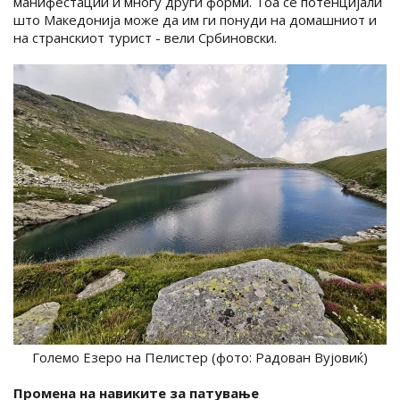
манифестации и многу други форми. Тоа се потенцијали
што Македонија може да им ги понуди на домашниот и
на странскиот турист - вели Србиновски.
Големо Езеро на Пелистер (фото: Радован Вујовиќ)
Промена на навиките за патување