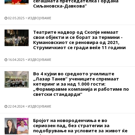
сегашната претседателка Гордана
Сиљановска-Давкова“
02.05.2025
ИЗДВОЈУВАМЕ
Театрите надвор од Скопје немаат
свои објекти и се борат за термини -
Кумановскиот се реновира од 2021,
Струмичкиот се гради веќе 11 години
16.04.2025
ИЗДВОЈУВАМЕ
Во 4 кујни во средното училиште
„Лазар Танев“ учениците спремаат
кетеринг и за над 1.000 гости:
„Формиравме компанија и работиме по
светски стандарди“
22.04.2024
ИЗДВОЈУВАМЕ
Бројот на новороденчиња е во
сериозен пад, без стратегии за
подобрување на условите за живот ќе