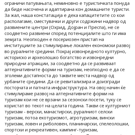
ограничи патувањата, неминовно е туристичката понуда
да биде насочена и адаптирана кон домашните туристи.
За жал, наша констатација е дека капацитетите со кои
располагаме, сместувачки и други содржини надвор од
развиените центри (Охрид, Дојран и Преспа), не се
соодветно развиени според потенцијалите што ги има
земјата. Неопходен е посериозен пристап на
институциите за стимулирање локален економски развој
во руралните средини. Покрај извонредното културно,
историско и археолошко богатство и извонредни
природни атракции, за соодветно да се развиваат
алтернативните форми на туризам, неопходно е да се
зголеми достапноста до таквите места надвор од
урбаните средини. Да се ревитализира и доизгради
постојната и патната инфраструктура. На овој начин ќе
стимулираме развој на алтернативните форми на
туризам кои не се врзани за сезонски посети, туку се
користат во текот на целата година. Такви се културниот
туризам - верски, манастирски, руралниот селски
туризам, потоа екотуризмот, агротуризам, вински
туризам, ловен и риболовен, планинарски, спелеолошки,
спортски и рекреативен, кампинг-туризам,