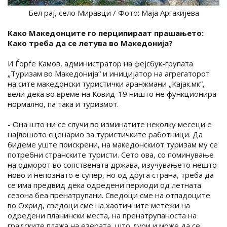
Бел рај, село Миравци / Фото: Маја Аргакијева
Како Македонците го перципираат прашањето:
Како треба да се летува во Македонија?
И Ѓорѓе Камов, администратор на фејсбук-групата
„Туризам во Македонија“ и иницијатор на агрегаторот
на сите македонски туристички аранжмани „Кајак.мк“,
вели дека во време на Ковид-19 ништо не функционира
нормално, па така и туризмот.
- Она што ни се случи во изминатите неколку месеци е
најлошото сценарио за туристичките работници. Да
бидеме уште поискрени, на македонскиот туризам му се
потребни странските туристи. Сето ова, со поминување
на одморот во сопствената држава, изучувањето нешто
ново и непознато е супер, но од друга страна, треба да
се има предвид дека одредени периоди од летната
сезона беа пренатрупани. Сведоци сме на отпадоците
во Охрид, сведоци сме на хаотичните метежи на
одредени планински места, на пренатрупаноста на
градските плажа на езерата, што дури и може да се