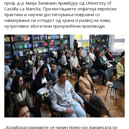
проф. д-р Амаја Залакаин Арамбуру од University of
Castilla-La Mancha. Презентациите опфатија европски
практики и научни достигнувања поврзани со
намалување на отпадот од храна и развој на нови,
нутритивно збогатени прехранбени производи.
„Колабораториумите се начин преку кој Алијансата ги