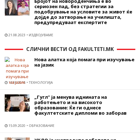
Бројот на новороденчиња е во
сериозен пад, без стратегии за
подобрување на условите за живот ќе
дојде до затворање на училишта,
предупредуваат експертите
21.08.2023
ИЗДВОЈУВАМЕ
СЛИЧНИ ВЕСТИ ОД FAKULTETI.MK
Нова алатка која помага при изучување
на јазик
12.01.2015
ТЕХНОЛОГИЈА
„Гугл“ ја менува иднината на
работењето и на високото
образование: Ќе ги однесе
факултетските дипломи во заборав
15.09.2020
ОБРАЗОВАНИЕ