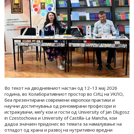
Во текот на дводневниот настан од 12–13 мај 2026
година, во Колаборативниот простор во СИЦ на УКЛО,
беа презентирани современи европски практики и
научни достигнувања од реномирани професори и
истражувачи, меѓу кои и гости од University of Jan Dlugosz
in Czestochowa и University of Castilla-La Mancha, кои
дадоа значаен придонес во темата за намалување на
отпадот од храна и развој на нутритивно вредни