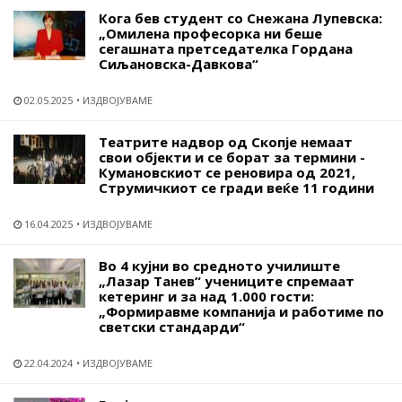
Кога бев студент со Снежана Лупевска:
„Омилена професорка ни беше
сегашната претседателка Гордана
Сиљановска-Давкова“
02.05.2025
ИЗДВОЈУВАМЕ
Театрите надвор од Скопје немаат
свои објекти и се борат за термини -
Кумановскиот се реновира од 2021,
Струмичкиот се гради веќе 11 години
16.04.2025
ИЗДВОЈУВАМЕ
Во 4 кујни во средното училиште
„Лазар Танев“ учениците спремаат
кетеринг и за над 1.000 гости:
„Формиравме компанија и работиме по
светски стандарди“
22.04.2024
ИЗДВОЈУВАМЕ