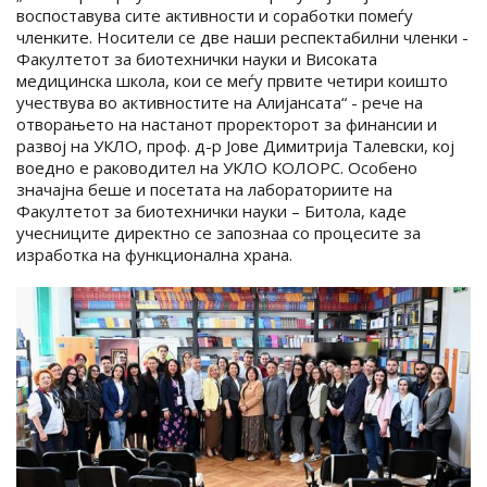
вoспоставува сите активности и соработки помеѓу
членките. Носители се две наши респектабилни членки -
Факултетот за биотехнички науки и Високата
медицинска школа, кои се меѓу првите четири коишто
учествува во активностите на Алијансата“ - рече на
отворањето на настанот проректорот за финансии и
развој на УКЛО, проф. д-р Јове Димитрија Талевски, кој
воедно е раководител на УКЛО КОЛОРС. Особено
значајна беше и посетата на лабораториите на
Факултетот за биотехнички науки – Битола, каде
учесниците директно се запознаа со процесите за
изработка на функционална храна.