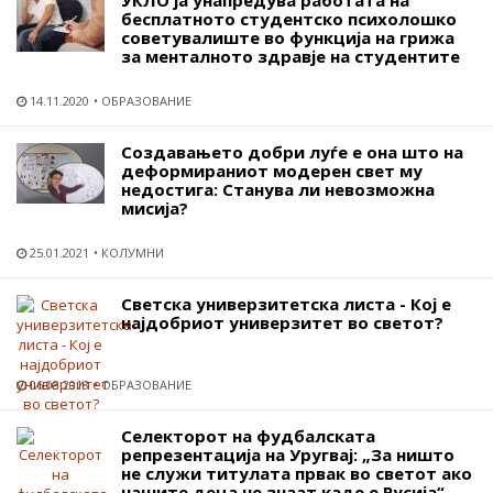
УКЛО ја унапредува работата на
бесплатното студентско психолошко
советувалиште во функција на грижа
за менталното здравје на студентите
14.11.2020
ОБРАЗОВАНИЕ
Создавањето добри луѓе е она што на
деформираниот модерен свет му
недостига: Станува ли невозможна
мисија?
25.01.2021
КОЛУМНИ
Светска универзитетска листа - Кој е
најдобриот универзитет во светот?
06.08.2018
ОБРАЗОВАНИЕ
Селекторот на фудбалската
репрезентација на Уругвај: „За ништо
не служи титулата првак во светот ако
нашите деца не знаат каде е Русија“