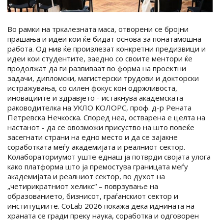
Во рамки на тркалезната маса, отворени сe бројни
прашања и идеи кои ќе бидат основа за понатамошна
работа. Од нив ќе произлезат конкретни предизвици и
идеи кои студентите, заедно со своите ментори ќе
продолжат да ги развиваат во форма на проектни
задачи, дипломски, магистерски трудови и докторски
истражувања, со силен фокус кон одржливоста,
иновациите и здравјето - истакнува академската
раководителка на УКЛО КОЛОРС, проф. д-р Рената
Петревска Нечкоска. Според неа, остварена е целта на
настанот - да се овозможи присуство на што повеќе
засегнати страни на едно место и да се зајакне
соработката меѓу академијата и реалниот сектор.
Колабораториумот уште еднаш ја потврди својата улога
како платформа што ја премостува границата меѓу
академијата и реалниот сектор, во духот на
„четирикратниот хеликс“ – поврзување на
образованието, бизнисот, граѓанскиот сектор и
институциите. CoLab 2026 покажа дека иднината на
храната се гради преку наука, соработка и одговорен