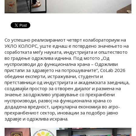
Со успешно реализираниот четврт колабораториум на
УКЛО КОЛОРС, уште еднаш е потврдено значењето на
соработката меѓу науката, индустријата и општеството
во градење одржлива иднина. Под мотото „Од
нуспроизводи до функционална храна – Одржливи
пристапи за здравјето на потрошувачите“, CoLab 2026
обедини експерти, истражувачи, студенти и
претставници од индустријата и академската заедница,
создавајќи простор за отворен дијалог и размена на
знаење за:одржливо управување со прехранбени
нуспроизводи, развој на функционална храна со
додадена вредност, циркуларна економија во агро-
прехранбениот сектор, иновации за подобро јавно
здравје и одржлива исхрана.