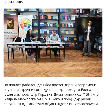
производи.
Во првиот работен ден беа презентирани современи
научни и стручни согледувања од: проф. д-р Елена
Јошевска, проф. д-р Гордана Димитровска од ФБН, м-р
Билјана Марковска од ВМШ како и проф. д-р Јануш
Капушњак од University of Jan Dlugosz in Czestochowa и