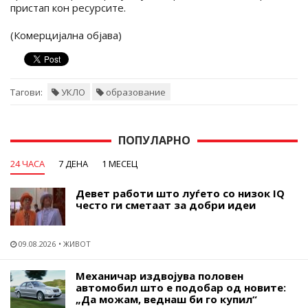
пристап кон ресурсите.
(Комерцијална објава)
Тагови:
УКЛО
образование
ПОПУЛАРНО
24 ЧАСА
7 ДЕНА
1 МЕСЕЦ
Девет работи што луѓето со низок IQ
често ги сметаат за добри идеи
09.08.2026
ЖИВОТ
Механичар издвојува половен
автомобил што е подобар од новите:
„Да можам, веднаш би го купил“