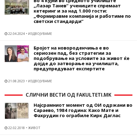
Во 4 кујни во средното училиште
„Лазар Танев“ учениците спремаат
кетеринг и за над 1.000 гости:
„Формиравме компанија и работиме по
светски стандарди“
22.04.2024
ИЗДВОЈУВАМЕ
Бројот на новороденчиња е во
сериозен пад, без стратегии за
подобрување на условите за живот ќе
дојде до затворање на училишта,
предупредуваат експертите
21.08.2023
ИЗДВОЈУВАМЕ
СЛИЧНИ ВЕСТИ ОД FAKULTETI.MK
Најсрамниот момент од ОИ одржани во
Сараево, 1984 година: Како Мате и
Фахрудин го ограбиле Кирк Даглас
22.02.2018
ЖИВОТ