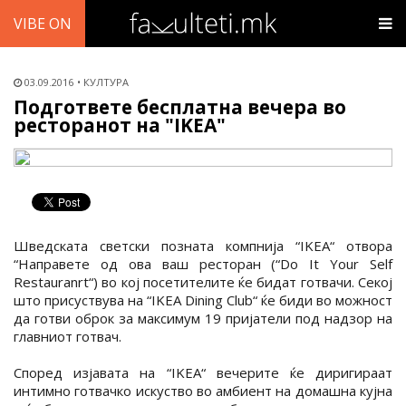
VIBE ON
03.09.2016
КУЛТУРА
Подгответе бесплатна вечера во
ресторанот на "IKEA"
Шведската светски позната компнија “IKEA“ отвора
“Направете од ова ваш ресторан (“Do It Your Self
Restauranrt“) во кој посетителите ќе бидат готвачи. Секој
што присуствува на “IKEA Dining Club“ ќе биди во можност
да готви оброк за максимум 19 пријатели под надзор на
главниот готвач.
Според изјавата на “IKEA“ вечерите ќе диригираат
интимно готвачко искуство во амбиент на домашна кујна