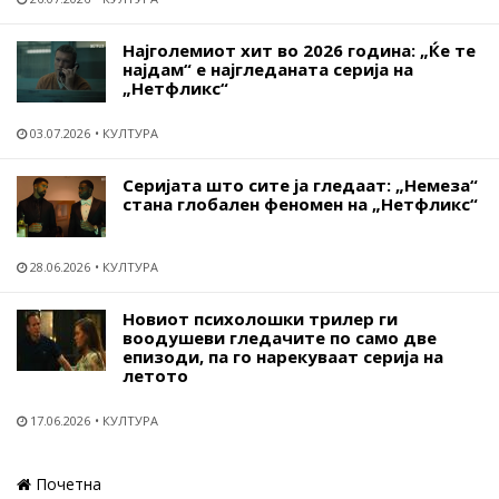
Најголемиот хит во 2026 година: „Ќе те
најдам“ е најгледаната серија на
„Нетфликс“
03.07.2026
КУЛТУРА
Серијата што сите ја гледаат: „Немеза“
стана глобален феномен на „Нетфликс“
28.06.2026
КУЛТУРА
Новиот психолошки трилер ги
воодушеви гледачите по само две
епизоди, па го нарекуваат серија на
летото
17.06.2026
КУЛТУРА
Почетна