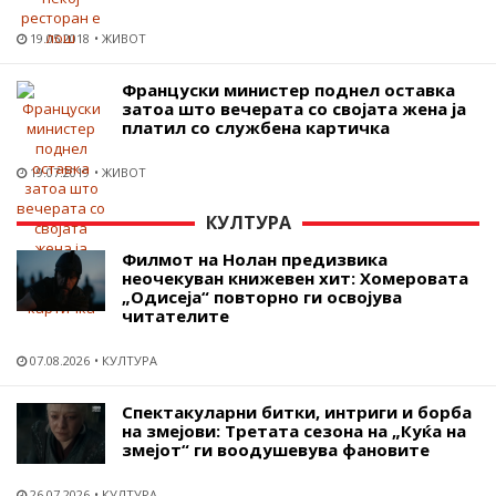
19.05.2018
ЖИВОТ
Француски министер поднел оставка
затоа што вечерата со својата жена ја
платил со службена картичка
19.07.2019
ЖИВОТ
КУЛТУРА
Филмот на Нолан предизвика
неочекуван книжевен хит: Хомеровата
„Одисеја“ повторно ги освојува
читателите
07.08.2026
КУЛТУРА
Спектакуларни битки, интриги и борба
на змејови: Третата сезона на „Куќа на
змејот“ ги воодушевува фановите
26.07.2026
КУЛТУРА