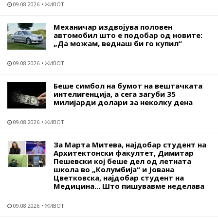
09.08.2026
ЖИВОТ
Механичар издвојува половен
автомобил што е подобар од новите:
„Да можам, веднаш би го купил“
09.08.2026
ЖИВОТ
Беше симбол на бумот на вештачката
интелигенција, а сега загуби 35
милијарди долари за неколку дена
09.08.2026
ЖИВОТ
За Марта Митева, најдобар студент на
Архитектонски факултет, Димитар
Пешевски кој беше дел од летната
школа во „Колумбија“ и Јована
Цветковска, најдобар студент на
Медицина... Што пишувавме неделава
09.08.2026
ЖИВОТ