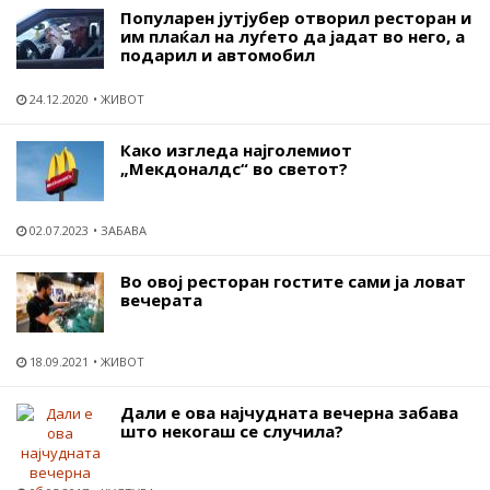
Популарен јутјубер отворил ресторан и
им плаќал на луѓето да јадат во него, а
подарил и автомобил
24.12.2020
ЖИВОТ
Како изгледа најголемиот
„Мекдоналдс“ во светот?
02.07.2023
ЗАБАВА
Во овој ресторан гостите сами ја ловат
вечерата
18.09.2021
ЖИВОТ
Дали е ова најчудната вечерна забава
што некогаш се случила?