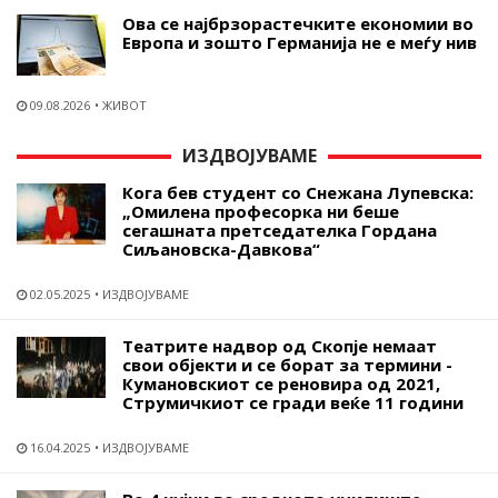
Ова се најбрзорастечките економии во
Европа и зошто Германија не е меѓу нив
09.08.2026
ЖИВОТ
ИЗДВОЈУВАМЕ
Кога бев студент со Снежана Лупевска:
„Омилена професорка ни беше
сегашната претседателка Гордана
Сиљановска-Давкова“
02.05.2025
ИЗДВОЈУВАМЕ
Театрите надвор од Скопје немаат
свои објекти и се борат за термини -
Кумановскиот се реновира од 2021,
Струмичкиот се гради веќе 11 години
16.04.2025
ИЗДВОЈУВАМЕ