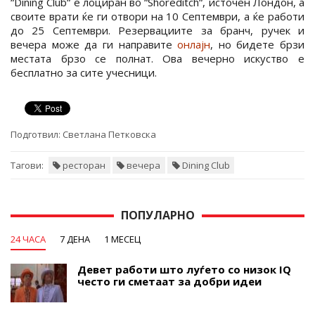
“Dining Club“ е лоциран во “Shoreditch“, источен Лондон, а
своите врати ќе ги отвори на 10 Септември, а ќе работи
до 25 Септември. Резервациите за бранч, ручек и
вечера може да ги направите
онлајн
, но бидете брзи
местата брзо се полнат. Ова вечерно искуство е
бесплатно за сите учесници.
Подготвил:
Светлана Петковска
Тагови:
ресторан
вечера
Dining Club
ПОПУЛАРНО
24 ЧАСА
7 ДЕНА
1 МЕСЕЦ
Девет работи што луѓето со низок IQ
често ги сметаат за добри идеи