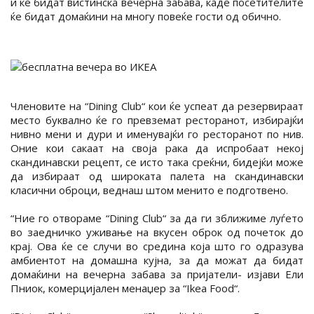
и ќе бидат вистинска вечерна забава, каде посетителите
ќе бидат домаќини на многу повеќе гости од обично.
Членовите на “Dining Club“ кои ќе успеат да резервираат
место буквално ќе го превземат ресторанот, избирајќи
нивно мени и дури и именувајќи го ресторанот по нив.
Оние кои сакаат на своја рака да испробаат некој
скандинавски рецепт, се исто така среќни, бидејќи може
да избираат од широката палета на скандинавски
класични оброци, веднаш штом менито е подготвено.
“Ние го отвораме “Dining Club“ за да ги зближиме луѓето
во заедничко уживање на вкусен оброк од почеток до
крај. Ова ќе се случи во средина која што го одразува
амбиентот на домашна кујна, за да можат да бидат
домаќини на вечерна забава за пријатели- изјави Ели
Пниок, комерцијален менаџер за “Ikea Food“.