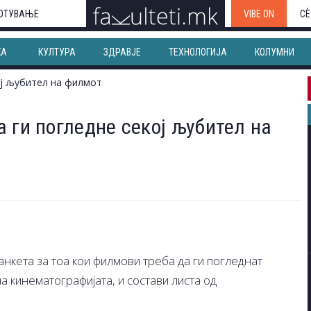
ОТУВАЊЕ
VIBE ON
СЀ
КА
КУЛТУРА
ЗДРАВЈЕ
ТЕХНОЛОГИЈА
КОЛУМНИ
 ги погледне секој љубител на
нкета за тоа кои филмови треба да ги погледнат
 кинематографијата, и состави листа од