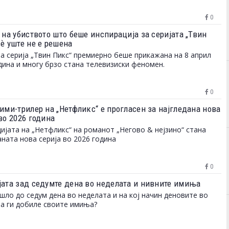
0
 на убиството што беше инспирација за серијата „Твин
сѐ уште не е решена
а серија „Твин Пикс“ премиерно беше прикажана на 8 април
дина и многу брзо стана телевизиски феномен.
0
ими-трилер на „Нетфликс“ е прогласен за најгледана нова
во 2026 година
ијата на „Нетфликс“ на романот „Негово & нејзино“ стана
аната нова серија во 2026 година
0
јата зад седумте дена во неделата и нивните имиња
шло до седум дена во неделата и на кој начин деновите во
а ги добиле своите имиња?