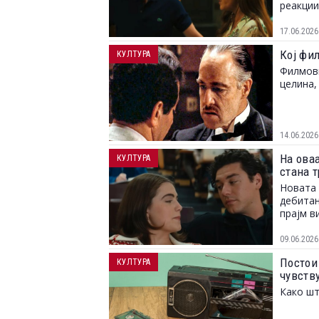
реакции
17.06.2026
Кој фил
КУЛТУРА
Филмови
целина,
14.06.2026
На оваа
КУЛТУРА
стана т
Новата 
дебитан
прајм в
09.06.2026
Постои 
КУЛТУРА
чувств
Како шт