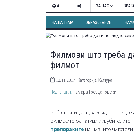
AL
ЗА НАС
ВРАБ
НАША ТЕМА
ОБРАЗОВАНИЕ
НАУ
Филмови што треба да
филмот
Категорија: Култура
12.11.2017
Подготвил:
Тамара Гроздановски
Веб-страницата „Базфид“ спроведе а
филмските фанатици и љубителите на
препораките
на нивните читатели.