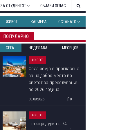
 ЗА СТУДЕНТОТ
ОБЈАВИ ОГЛАС
ЖИВОТ
КАРИЕРА
ОСТАНАТО
ПОПУЛАРНО
СЕГА
НЕДЕЛАВА
МЕСЕЦОВ
ЖИВОТ
Оваа земја е прогласена
за најдобро место во
светот за преселување
во 2026 година
06.08.2026
0
ЖИВОТ
Пензија дури на 74