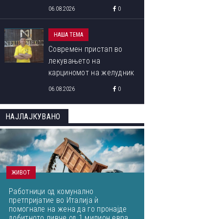
програма „Libori Summer
06.08.2026
0
School 2026“
НАША ТЕМА
Современ пристап во
лекувањето на
карциномот на желудник
06.08.2026
0
НАЈЛАЈКУВАНО
ЖИВОТ
Работници од комунално
претпријатие во Италија ѝ
помогнале на жена да го пронајде
добитното ливче од 1 милион евра