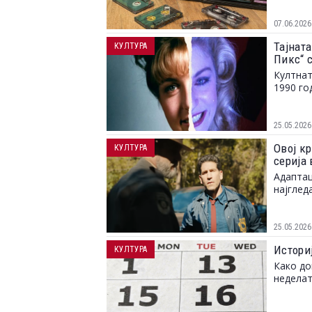
07.06.2026
Тајната
КУЛТУРА
Пикс“ 
Култнат
1990 го
25.05.2026
Овој кр
КУЛТУРА
серија 
Адаптац
најглед
25.05.2026
Истори
КУЛТУРА
Како до
неделат