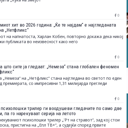
0
миот хит во 2026 година: „Ќе те најдам“ е најгледаната
на „Нетфликс“
от на напнатоста, Харлан Кобен, повторно докажа дека никој
ржи публиката во неизвесност како него
0
а што сите ја гледаат: „Немеза“ стана глобален феномен
тфликс“
а „Немеза“ на „Нетфликс“ стана најгледана во светот по еден
д премиерата, со импресивни 1,31 милијарда прегледи
0
 психолошки трилер ги воодушеви гледачите по само две
, па го нарекуваат серија на летото
екуваниот психолошки трилер „'Рт на стравот“, зад кој стои
оска, пристигна на „Епл ТВ+“, а судејќи според првите