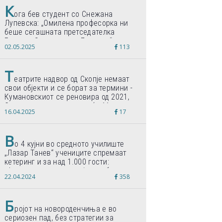
К
ога бев студент со Снежана
Лупевска: „Омилена професорка ни
беше сегашната претседателка
Гордана Сиљановска-Давкова“
02.05.2025
113
Т
еатрите надвор од Скопје немаат
свои објекти и се борат за термини -
Кумановскиот се реновира од 2021,
Струмичкиот се гради веќе 11 години
16.04.2025
17
В
о 4 кујни во средното училиште
„Лазар Танев“ учениците спремаат
кетеринг и за над 1.000 гости:
„Формиравме компанија и работиме
22.04.2024
358
по светски стандарди“
Б
ројот на новороденчиња е во
сериозен пад, без стратегии за