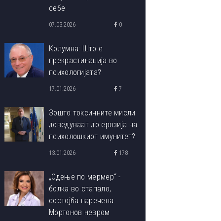
себе
07.03.2026
0
Колумна: Што е
прекрастинација во
психологијата?
17.01.2026
7
Зошто токсичните мисли
доведуваат до ерозија на
психолошкиот имунитет?
13.01.2026
178
„Одење по мермер“ -
болка во стапало,
состојба наречена
Мортонов невром