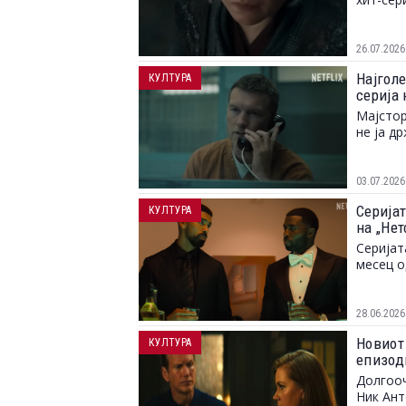
26.07.2026
Најголе
КУЛТУРА
серија 
Мајстор
не ја д
03.07.2026
Серијат
КУЛТУРА
на „Не
Серијат
месец о
28.06.2026
Новиот
КУЛТУРА
епизоди
Долгооч
Ник Ант