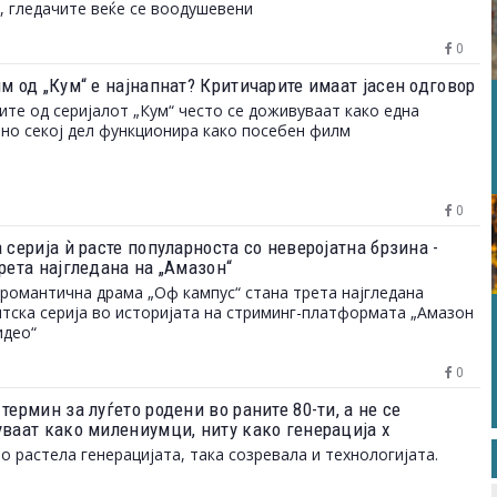
, гледачите веќе се воодушевени
0
м од „Кум“ е најнапнат? Критичарите имаат јасен одговор
те од серијалот „Кум“ често се доживуваат како една
 но секој дел функционира како посебен филм
0
 серија ѝ расте популарноста со неверојатна брзина -
рета најгледана на „Амазон“
романтична драма „Оф кампус“ стана трета најгледана
тска серија во историјата на стриминг-платформата „Амазон
идео“
0
термин за луѓето родени во раните 80-ти, а не се
уваат како милениумци, ниту како генерација х
о растела генерацијата, така созревала и технологијата.