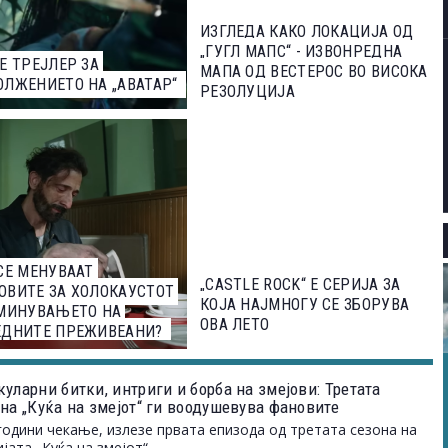
ИЗГЛЕДА КАКО ЛОКАЦИЈА ОД
„ГУГЛ МАПС“ - ИЗВОНРЕДНА
Е ТРЕЈЛЕР ЗА
МАПА ОД ВЕСТЕРОС ВО ВИСОКА
ЛЖЕНИЕТО НА „АВАТАР“
РЕЗОЛУЦИЈА
СЕ МЕНУВААТ
„CASTLE ROCK“ Е СЕРИЈА ЗА
ВИТЕ ЗА ХОЛОКАУСТОТ
КОЈА НАЈМНОГУ СЕ ЗБОРУВА
АМИНУВАЊЕТО НА
ОВА ЛЕТО
ЕДНИТЕ ПРЕЖИВЕАНИ?
уларни битки, интриги и борба на змејови: Третата
 на „Куќа на змејот“ ги воодушевува фановите
години чекање, излезе првата епизода од третата сезона на
ијата „Куќа на змејот“