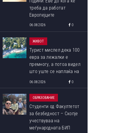
години: Еве до кога ќе
треба да работат
Европејците
06.08.2026
0
ЖИВОТ
Турист мислел дека 100
евра за лежалки е
премногу, а потоа видел
што уште се наплаќа на
плажата
06.08.2026
0
ОБРАЗОВАНИЕ
Студенти од Факултетот
за безбедност – Скопје
учествуваа на
меѓународната БИП