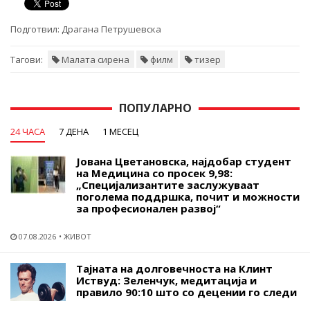
Подготвил:
Драгана Петрушевска
Тагови:
Малата сирена
филм
тизер
ПОПУЛАРНО
24 ЧАСА
7 ДЕНА
1 МЕСЕЦ
Јована Цветановска, најдобар студент
на Медицина со просек 9,98:
„Специјализантите заслужуваат
поголема поддршка, почит и можности
за професионален развој“
07.08.2026
ЖИВОТ
Тајната на долговечноста на Клинт
Иствуд: Зеленчук, медитација и
правило 90:10 што со децении го следи