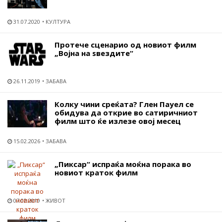
31.07.2020
КУЛТУРА
Протече сценарио од новиот филм
„Војна на ѕвездите“
26.11.2019
ЗАБАВА
Колку чини среќата? Глен Пауел се
обидува да открие во сатиричниот
филм што ќе излезе овој месец
15.02.2026
ЗАБАВА
„Пиксар“ испраќа моќна порака во
новиот краток филм
07.02.2019
ЖИВОТ