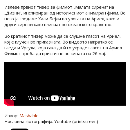
Излезе првиот тизер за филмот „Малата сирена“ на
„Дизни“, инспириран од истоимениот анимиран филм. Во
него ја гледаме Хали Бејли во улогата на Ариел, како и
други сирени како пливаат во океанското кралство.
Во краткиот тизер може да се слушне гласот на Ариел,
кој е клучен во приказната. Во видеото накратко се
гледа и Урсула, која сака да ѝ го украде гласот на Ариел.
Филмот треба да пристигне во кината на 26 мај.
Извор:
Mashable
Насловна фотографија: Youtube (printscreen)