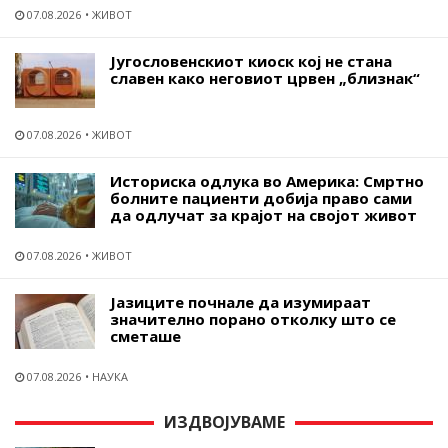
07.08.2026
ЖИВОТ
Југословенскиот киоск кој не стана
славен како неговиот црвен „близнак“
07.08.2026
ЖИВОТ
Историска одлука во Америка: Смртно
болните пациенти добија право сами
да одлучат за крајот на својот живот
07.08.2026
ЖИВОТ
Јазиците почнале да изумираат
значително порано отколку што се
сметаше
07.08.2026
НАУКА
ИЗДВОЈУВАМЕ