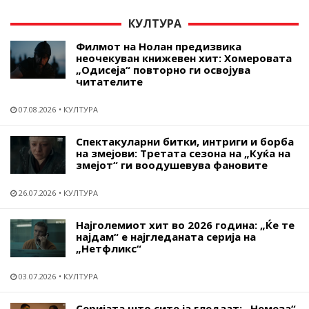
КУЛТУРА
Филмот на Нолан предизвика
неочекуван книжевен хит: Хомеровата
„Одисеја“ повторно ги освојува
читателите
07.08.2026
КУЛТУРА
Спектакуларни битки, интриги и борба
на змејови: Третата сезона на „Куќа на
змејот“ ги воодушевува фановите
26.07.2026
КУЛТУРА
Најголемиот хит во 2026 година: „Ќе те
најдам“ е најгледаната серија на
„Нетфликс“
03.07.2026
КУЛТУРА
Серијата што сите ја гледаат: „Немеза“