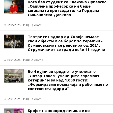
Кога бев студент со Снежана Лупевска:
„Омилена професорка ни беше
сегашната претседателка Гордана
Сиљановска-Давкова“
02.05.2025
ИЗДВОЈУВАМЕ
Театрите надвор од Скопје немаат
свои објекти и се борат за термини -
Кумановскиот се реновира од 2021,
Струмичкиот се гради веќе 11 години
16.04.2025
ИЗДВОЈУВАМЕ
Во 4 кујни во средното училиште
„Лазар Танев“ учениците спремаат
кетеринг и за над 1.000 гости:
„Формиравме компанија и работиме по
светски стандарди“
22.04.2024
ИЗДВОЈУВАМЕ
Бројот на новороденчиња е во