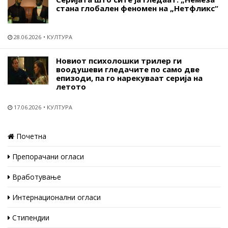
стана глобален феномен на „Нетфликс“
28.06.2026
КУЛТУРА
Новиот психолошки трилер ги
воодушеви гледачите по само две
епизоди, па го нарекуваат серија на
летото
17.06.2026
КУЛТУРА
Почетна
Препорачани огласи
Вработување
Интернационални огласи
Стипендии