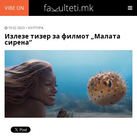
VIBE ON
19.02.2023
КУЛТУРА
Излезе тизер за филмот „Малата
сирена“