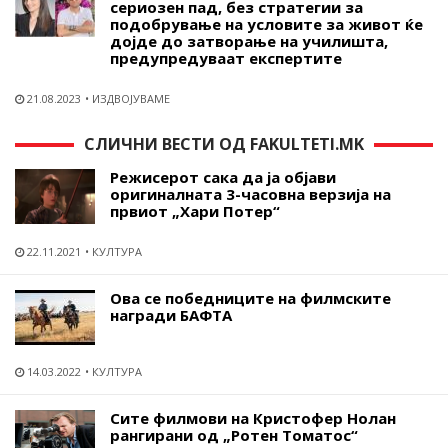
сериозен пад, без стратегии за
подобрување на условите за живот ќе
дојде до затворање на училишта,
предупредуваат експертите
21.08.2023
ИЗДВОЈУВАМЕ
СЛИЧНИ ВЕСТИ ОД FAKULTETI.MK
Режисерот сака да ја објави
оригиналната 3-часовна верзија на
првиот „Хари Потер“
22.11.2021
КУЛТУРА
Ова се победниците на филмските
награди БАФТА
14.03.2022
КУЛТУРА
Сите филмови на Кристофер Нолан
рангирани од „Ротен Томатос“