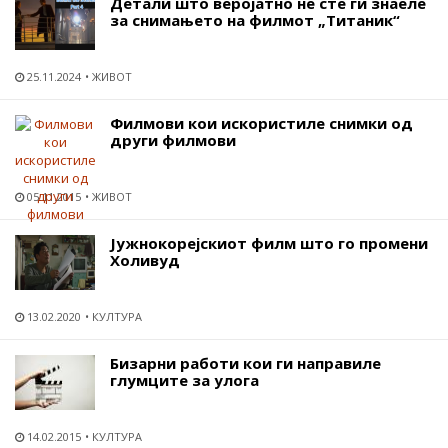
Детали што веројатно не сте ги знаеле
за снимањето на филмот „Титаник“
25.11.2024
ЖИВОТ
Филмови кои искористиле снимки од
други филмови
05.11.2015
ЖИВОТ
Јужнокорејскиот филм што го промени
Холивуд
13.02.2020
КУЛТУРА
Бизарни работи кои ги направиле
глумците за улога
14.02.2015
КУЛТУРА