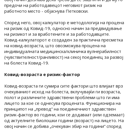
предочи на работодавецот неговиот ризик на
работното место - објаснува Петковски.
Според него, овој калкулатор е методологија на процена
на ризик од Ковид-19, односно начин за предвидување
на ризикот и за вработените и за работодавците.
Ковид-калкулаторот е создаден за практична пресметка
на ковид-возраста, што овозможува процена на
индивидуалната медицинска/клиничка вулнерабилност
(чувствителност/ранливост) на секој поединец за развој
на болеста Ковид-19.
Ковид-возраста е ризик-фактор
Ковид-возраста ги сумира сите фактори што влијаат врз
очекуваниот исход на болеста, вклучувајќи ги возраста,
полот и различните здравствени проблеми што ги има
лицето за кое се однесува процената. Функционира на
принципот на „превод“ на поединечниот здравствен
ризик-фактор во години, кои се додаваат (или одземаат)
од актуелните биолошки години (возраст) на лицето. На
овој начин се добива „очекуван збир на години“ според