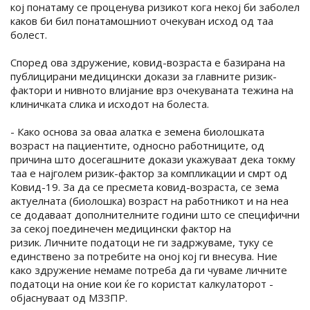
кој понатаму се проценува ризикот кога некој би заболел
каков би бил понатамошниот очекуван исход од таа
болест.
Според ова здружение, ковид-возраста е базирана на
публицирани медицински докази за главните ризик-
фактори и нивното влијание врз очекуваната тежина на
клиничката слика и исходот на болеста.
- Како основа за оваа алатка е земена биолошката
возраст на пациентите, односно работниците, од
причина што досегашните докази укажуваат дека токму
таа е најголем ризик-фактор за компликации и смрт од
Ковид-19. За да се пресмета ковид-возраста, се зема
актуелната (биолошка) возраст на работникот и на неа
се додаваат дополнителните години што се специфични
за секој поединечен медицински фактор на
ризик. Личните податоци не ги задржуваме, туку се
единствено за потребите на оној кој ги внесува. Ние
како здружение немаме потреба да ги чуваме личните
податоци на оние кои ќе го користат калкулаторот -
објаснуваат од МЗЗПР.