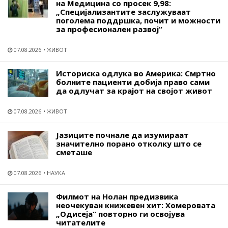
на Медицина со просек 9,98:
„Специјализантите заслужуваат
поголема поддршка, почит и можности
за професионален развој“
07.08.2026
ЖИВОТ
Историска одлука во Америка: Смртно
болните пациенти добија право сами
да одлучат за крајот на својот живот
07.08.2026
ЖИВОТ
Јазиците почнале да изумираат
значително порано отколку што се
сметаше
07.08.2026
НАУКА
Филмот на Нолан предизвика
неочекуван книжевен хит: Хомеровата
„Одисеја“ повторно ги освојува
читателите