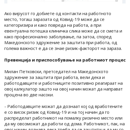
Ако вирусот го добиете од контакти на работното
место, тогаш заразата од Ковид-19 може да се
категоризира и како повреда на работа, а при
евентуална потешка клиничка слика може да се смета и
како професионално заболување, па затоа, според
Македонското здружение за заштита при работа, од
голема важност е да се знае ризик-факторот на зараза.
Превенција и приспособување на работниот процес
Милан Петковски, претседател на Македонското
здружение за заштита при работа, вели дека и
работодавците и работниците позитивно реагираат на
овој калкулатор зашто на овој начин можат да направат
процена во две насоки.
- Работодавците можат да дознаат кој од вработените
е со висок ризик од Ковид-19 и на тој начин да го
распределат работникот на помалку ризично место или
да му овозможат да работи од дома. Работникот, пак, на
овој начин дознава дека треба да се заштити и да му го