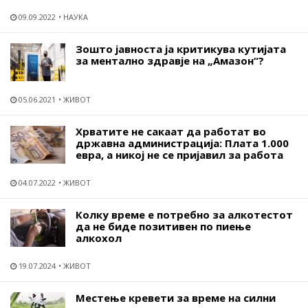
09.09.2022
НАУКА
Зошто јавноста ја критикува кутијата
за ментално здравје на „Амазон“?
05.06.2021
ЖИВОТ
Хрватите не сакаат да работат во
државна администрација: Плата 1.000
евра, а никој не се пријавил за работа
04.07.2022
ЖИВОТ
Колку време е потребно за алкотестот
да не биде позитивен по пиење
алкохол
19.07.2024
ЖИВОТ
Местење кревети за време на силни