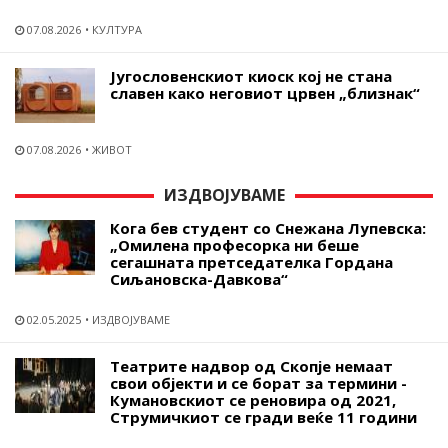
07.08.2026
КУЛТУРА
Југословенскиот киоск кој не стана
славен како неговиот црвен „близнак“
07.08.2026
ЖИВОТ
ИЗДВОЈУВАМЕ
Кога бев студент со Снежана Лупевска:
„Омилена професорка ни беше
сегашната претседателка Гордана
Сиљановска-Давкова“
02.05.2025
ИЗДВОЈУВАМЕ
Театрите надвор од Скопје немаат
свои објекти и се борат за термини -
Кумановскиот се реновира од 2021,
Струмичкиот се гради веќе 11 години