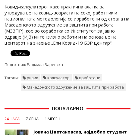
Ковид-калкулаторот како практична алатка за
утврдување на ковид-возраста на секој работник и
националната методологија се изработени од страна на
Македонското здружение за заштита при работа
(МЗЗПР), кое во соработка со Институтот за јавно
здравје (ИЈЗ) интензивно работи и на основање на
центарот на знаење „Епи Ковид-19 БЗР центар“.
Подготвил:
Радмила Заревска
Тагови:
ризик
калкулатор
вработени
Македонското здружение за заштита при работа
ПОПУЛАРНО
24 ЧАСА
7 ДЕНА
1 МЕСЕЦ
Јована Цветановска, најдобар студент