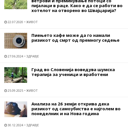
ветрови и преминување потоци со
пијалаци в раце. Како е да се работи во
хотелот на отворено во Швајцарија?
22.07.2020
ЖИВОТ
Пиењето кафе може да го намали
ризикот од смрт од премногу седење
27.06.2024
ЗДРАВЈЕ
Град во Словенија воведува шумска
терапија за ученици и вработени
25.09.2025
ЖИВОТ
Анализа на 26 земји открива дека
ризикот од самоубиства е најголем во
понеделник и на Нова година
30.12.2024
ЗДРАВЈЕ