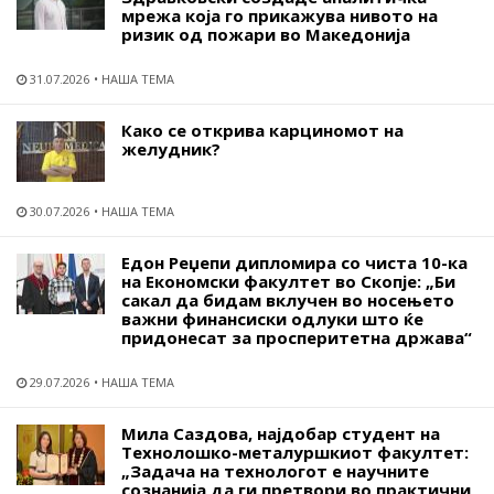
мрежа која го прикажува нивото на
ризик од пожари во Македонија
31.07.2026
НАША ТЕМА
Како се открива карциномот на
желудник?
30.07.2026
НАША ТЕМА
Едон Реџепи дипломира со чиста 10-ка
на Економски факултет во Скопје: „Би
сакал да бидам вклучен во носењето
важни финансиски одлуки што ќе
придонесат за просперитетна држава“
29.07.2026
НАША ТЕМА
Мила Саздова, најдобар студент на
Технолошко-металуршкиот факултет:
„Задача на технологот е научните
сознанија да ги претвори во практични