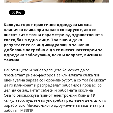
Калкулаторот практично одредува можна
клиничка слика при зараза со вирусот, ако се
внесат сите точни параметри од здравствената
состојба на едно лице. Тоа значи дека
резултатите се индивидуални, а за нивно
добивање потребно е да се внесат категории за
одредени заболувања, како и возраст, висина и
тежина
Работниците и работодавците ќе можат да го
пресметаат ризик-факторот за клиничката слика при
евентуална зараза со коронавирусот, а со тоа ќе можат
да го планираат и распределат работниот процес, со
цел да се заштитат себеси и работната околина.
Ова го овозможува првиот електронски Ковид-19
калкулатор, пуштен во употреба пред еден ден, што го
изработило Македонското здружение за заштита при
работа - МЗЗПР.