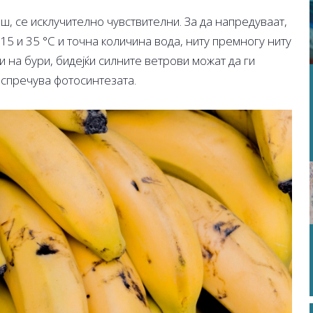
, се исклучително чувствителни. За да напредуваат,
5 и 35 °C и точна количина вода, ниту премногу ниту
и на бури, бидејќи силните ветрови можат да ги
и спречува фотосинтезата.