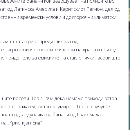
извезените банани кои завршуваат на полиците во
аат од Латинска Америка и Карипскиот Регион, дел од
екстремни временски услови и долгорочни климатски
климатската криза предизвикана од
 се загрозени и основните извори на храна и приход
не придонеле за емисиите на стакленички гасови што
ашите посеви. Тоа значи дека немаме приходи затоа
та плантажа едноставно умира. Што се случува?
дишната одгледувачка на банани од Гватемала,
на „Кристијан Еид“.