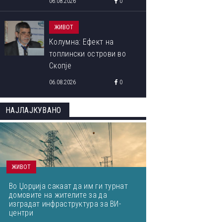
06.08.2026
0
School 2026“
ЖИВОТ
Колумна: Ефект на
топлински острови во
Скопје
06.08.2026
0
НАЈЛАЈКУВАНО
ЖИВОТ
Во Џорџија сакаат да им ги турнат
домовите на жителите за да
изградат инфраструктура за ВИ-
центри