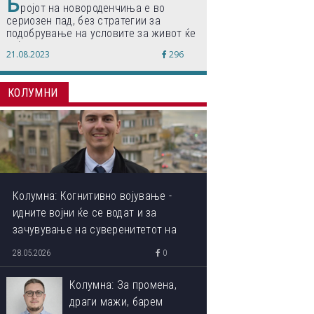
Б
ројот на новороденчиња е во
сериозен пад, без стратегии за
подобрување на условите за живот ќе
дојде до затворање на училишта,
21.08.2023
296
предупредуваат експертите
КОЛУМНИ
Колумна: Когнитивно војување -
идните војни ќе се водат и за
зачувување на суверенитетот на
сопствениот ум
28.05.2026
0
Колумна: За промена,
драги мажи, барем