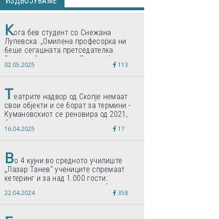
ИЗДВОЈУВАМЕ
К
ога бев студент со Снежана
Лупевска: „Омилена професорка ни
беше сегашната претседателка
Гордана Сиљановска-Давкова“
02.05.2025
113
Т
еатрите надвор од Скопје немаат
свои објекти и се борат за термини -
Кумановскиот се реновира од 2021,
Струмичкиот се гради веќе 11 години
16.04.2025
17
В
о 4 кујни во средното училиште
„Лазар Танев“ учениците спремаат
кетеринг и за над 1.000 гости:
„Формиравме компанија и работиме
22.04.2024
358
по светски стандарди“