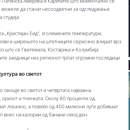
о Латинска Америка и Карибите што моментално се
и можеле да станат несоодветни за одгледување
 студија.
а „Кристијан Еид“, зголемените температури,
лови и ширењето на штетниците сериозно влијаат врз
ко што се Гватемала, Костарика и Колумбија.
ите заедници низ регионот трпат огромни последици.
ултура во светот
о овошје во светот и четвртата најважна
 оризот и пченката. Околу 80 проценти од
ат локално, а повеќе од 400 милиони луѓе добиваат
т внес на калории од банани секој ден.