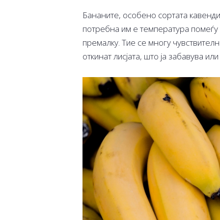
Бананите, особено сортата кавендиш
потребна им е температура помеѓу 1
премалку. Тие се многу чувствителн
откинат лисјата, што ја забавува ил