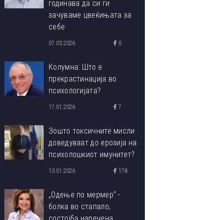
годинава да си ги
зачуваме цвеќињата за
себе
07.03.2026
0
Колумна: Што е
прекрастинација во
психологијата?
17.01.2026
7
Зошто токсичните мисли
доведуваат до ерозија на
психолошкиот имунитет?
13.01.2026
178
„Одење по мермер“ -
болка во стапало,
состојба наречена