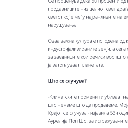
Се проценува дека 80 проценти од 
продавниците низ целиот свет доаѓ
светот кој е меѓу најранливите на 
нарушувања.
Оваа важна култура е погодена од 
индустријализираните земји, а сега
за заедниците кои речиси воопшто 
ја затоплуваат планетата.
Што се случува?
-Климатските промени ги убиваат н
што немаме што да продадеме. Моја
Крајот се случува - изјавила 53-го
Аурелија Поп Шо, за истражувачите 