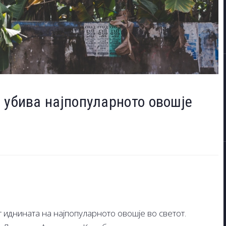
 убива најпопуларното овошје
 иднината на најпопуларното овошје во светот.