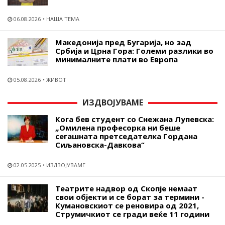
06.08.2026
НАША ТЕМА
Македонија пред Бугарија, но зад
Србија и Црна Гора: Големи разлики во
минималните плати во Европа
05.08.2026
ЖИВОТ
ИЗДВОЈУВАМЕ
Кога бев студент со Снежана Лупевска:
„Омилена професорка ни беше
сегашната претседателка Гордана
Сиљановска-Давкова“
02.05.2025
ИЗДВОЈУВАМЕ
Театрите надвор од Скопје немаат
свои објекти и се борат за термини -
Кумановскиот се реновира од 2021,
Струмичкиот се гради веќе 11 години