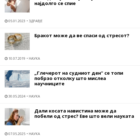
најдолго се спие
05.01.2023
ЗДРАВЈЕ
Бракот може да ве спаси од стресот?
10.07.2019
НАУКА
„Глечерот на судниот ден“ се топи
побрзо отколку што мислеа
научниците
30.05.2024
НАУКА
Дали косата навистина може да
побели од стрес? Еве што вели науката
07.05.2025
НАУКА