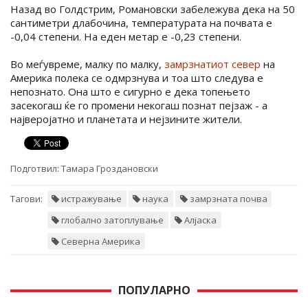
Назад во Голдстрим, Романовски забележува дека на 50
сантиметри длабочина, температурата на почвата е
-0,04 степени. На еден метар е -0,23 степени.
Во меѓувреме, малку по малку,
замрзнатиот север
на
Америка полека се одмрзнува и тоа што следува е
непознато. Она што е сигурно е дека топењето
засекогаш ќе го промени некогаш познат пејзаж - а
најверојатно и планетата и нејзините жители.
Подготвил:
Тамара Гроздановски
Тагови:
истражување
наука
замрзната почва
глобално затоплување
Алјаска
Северна Америка
ПОПУЛАРНО