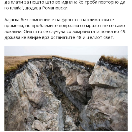
да плати за нешто што во иднина ќе треба повторно да
го плаќа“, додава Романовски.
Aлјаска без сомнение е на фронтот на климатските
промени, но проблемите поврзани со мразот не се само
локални. Она што се случува со замрзнатата почва во 49.
држава ќе влијае врз останатите 48 и целиот свет.