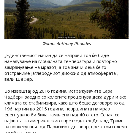
Фото: Anthony Rhoades
„Единствениот начин да се направи тоа ќе биде
намалување на глобалната температура и повторно
замрзнување на мразот, а тоа значи дека ќе го
отстраниме јаглеродниот диоксид од атмосферата“,
вели Шефер.
Во извештај од 2016 година, истражувачите Сара
Чадберн заедно со колегите проценува дека дури и ако
климата се стабилизира, како што беше договорено од
196 партии во 2015 година, површината на мраз
евентуално би била намалена над 40 отсто. Сепак, со
најавата на американскиот претседател Доналд Трамп
за повлекување од Парискиот договор, претстои голема
загуба на мраз.