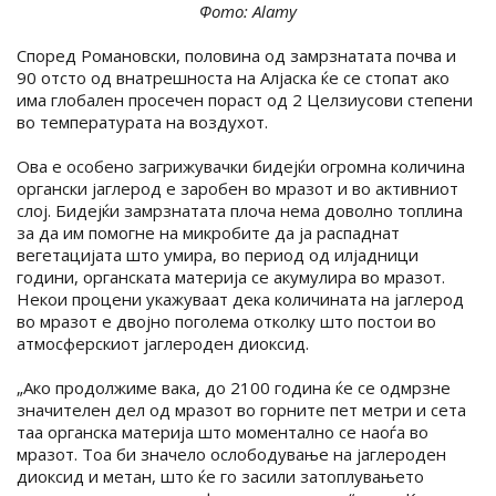
Фото: Alamy
Според Романовски, половина од замрзнатата почва и
90 отсто од внатрешноста на Алјаска ќе се стопат ако
има глобален просечен пораст од 2 Целзиусови степени
во температурата на воздухот.
Ова е особено загрижувачки бидејќи огромна количина
органски јаглерод е заробен во мразот и во активниот
слој. Бидејќи замрзнатата плоча нема доволно топлина
за да им помогне на микробите да ја распаднат
вегетацијата што умира, во период од илјадници
години, органската материја се акумулира во мразот.
Некои процени укажуваат дека количината на јаглерод
во мразот е двојно поголема отколку што постои во
атмосферскиот јаглероден диоксид.
„Ако продолжиме вака, до 2100 година ќе се одмрзне
значителен дел од мразот во горните пет метри и сета
таа органска материја што моментално се наоѓа во
мразот. Тоа би значело ослободување на јаглероден
диоксид и метан, што ќе го засили затоплувањето