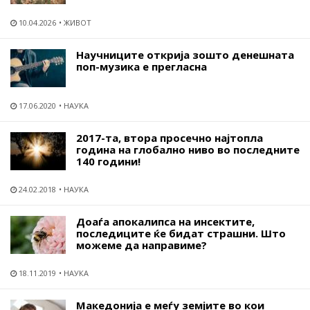
10.04.2026
ЖИВОТ
Научниците открија зошто денешната
поп-музика е прегласна
17.06.2020
НАУКА
2017-та, втора просечно најтопла
година на глобално ниво во последните
140 години!
24.02.2018
НАУКА
Доаѓа апокалипса на инсектите,
последиците ќе бидат страшни. Што
можеме да направиме?
18.11.2019
НАУКА
Македонија е меѓу земјите во кои