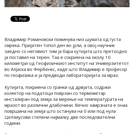
Владимир Романовски поминува низ шумата од густа
смрека. Пријатен топол ден во јули, а овој научник
заедно со неговиот тим ја бара кутијата што претходно
ја поставил на терен. Таа е сокриена на околу 10
километри од Геофизичкиот институт на Универзитетот
во Алјаска во Фербенкс, каде што Владимир е професор
по геофизика и ја предводи лабораторијата за мраз.
Кутијата, покриена со гранки од дрвјата, содржи
колектор на податоци поврзан со термометар
инсталиран под земја за мерење на температурата на
мразот во различни длабочини. Вечно замрзната е онаа
површина на земја што останува на 0 или под нула
Целзиусови степени најмалку две последователни
години.