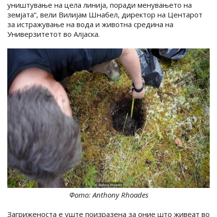
уништување на цела линија, поради менувањето на
земјата“, вели Вилијам Шнабел, директор на Центарот
за истражување на вода и животна средина на
Универзитетот во Алјаска.
Фото: Anthony Rhoades
Загриженоста е уште поизразена за оние што живеат во