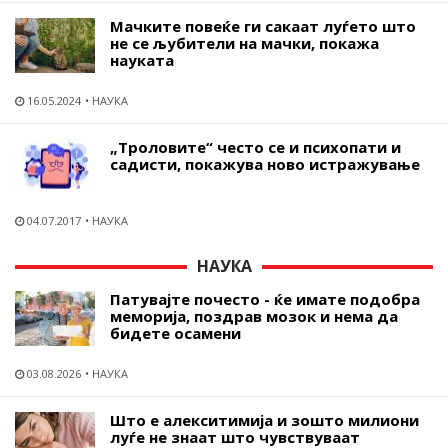
Мачките повеќе ги сакаат луѓето што
не се љубители на мачки, покажа
науката
16.05.2024
НАУКА
„Троловите“ често се и психопати и
садисти, покажува ново истражување
04.07.2017
НАУКА
НАУКА
Патувајте почесто - ќе имате подобра
меморија, поздрав мозок и нема да
бидете осамени
03.08.2026
НАУКА
Што е алекситимија и зошто милиони
луѓе не знаат што чувствуваат