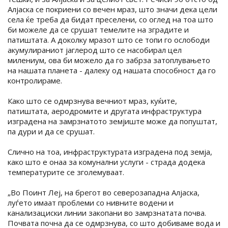
Алјаска се покриени со вечен мраз, што значи дека цели
села ќе треба да бидат преселени, со оглед на тоа што
би можеле да се срушат темелите на зградите и
патиштата. А доколку мразот што се топи го ослободи
акумулираниот јаглерод што се насобирал цел
милениум, ова би можело да го забрза затоплувањето
на нашата планета - далеку од нашата способност да го
контролираме.
Како што се одмрзнува вечниот мраз, куќите,
патиштата, аеродромите и другата инфраструктура
изградена на замрзнатото земјиште може да попуштат,
па дури и да се срушат.
Слично на тоа, инфраструктурата изградена под земја,
како што е онаа за комунални услуги - страда додека
температурите се зголемуваат.
„Во Поинт Леј, на брегот во северозападна Алјаска,
луѓето имаат проблеми со нивните водени и
канализациски линии закопани во замрзнатата почва.
Почвата почна да се одмрзнува, со што добиваме вода и