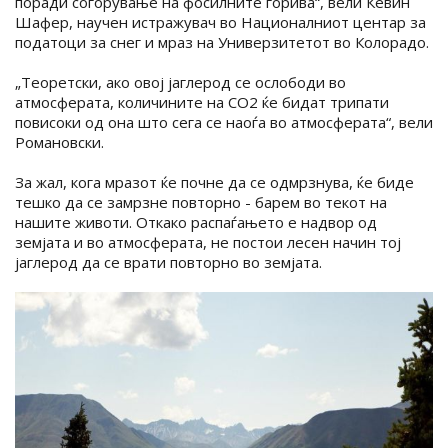
поради согорување на фосилните горива“, вели Кевин
Шафер, научен истражувач во Националниот центар за
податоци за снег и мраз на Универзитетот во Колорадо.
„Теоретски, ако овој јаглерод се ослободи во
атмосферата, количините на СО2 ќе бидат трипати
повисоки од она што сега се наоѓа во атмосферата“, вели
Романовски.
За жал, кога мразот ќе почне да се одмрзнува, ќе биде
тешко да се замрзне повторно - барем во текот на
нашите животи. Откако распаѓањето е надвор од
земјата и во атмосферата, не постои лесен начин тој
јаглерод да се врати повторно во земјата.