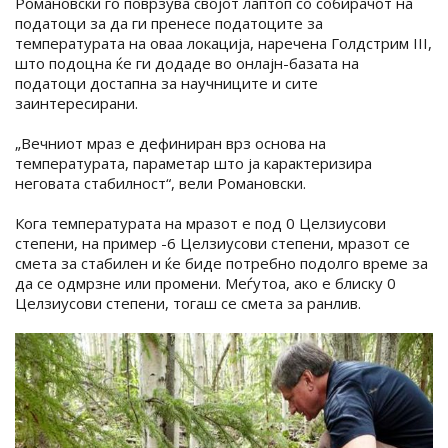
Романовски го поврзува својот лаптоп со собирачот на
податоци за да ги пренесе податоците за
температурата на оваа локација, наречена Голдстрим III,
што подоцна ќе ги додаде во онлајн-базата на
податоци достапна за научниците и сите
заинтересирани.
„Вечниот мраз е дефиниран врз основа на
температурата, параметар што ја карактеризира
неговата стабилност“, вели Романовски.
Кога температурата на мразот е под 0 Целзиусови
степени, на пример -6 Целзиусови степени, мразот се
смета за стабилен и ќе биде потребно подолго време за
да се одмрзне или промени. Меѓутоа, ако е блиску 0
Целзиусови степени, тогаш се смета за ранлив.