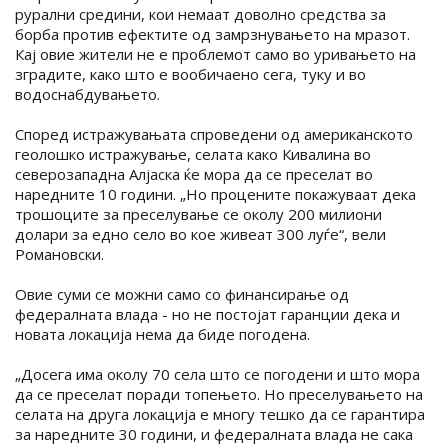
рурални средини, кои немаат доволно средства за
борба против ефектите од замрзнувањето на мразот.
Кај овие жители не е проблемот само во уривањето на
зградите, како што е вообичаено сега, туку и во
водоснабдувањето.
Според истражувањата спроведени од американското
геолошко истражување, селата како Кивалина во
северозападна Алјаска ќе мора да се преселат во
наредните 10 години. „Но процените покажуваат дека
трошоците за преселување се околу 200 милиони
долари за едно село во кое живеат 300 луѓе“, вели
Романовски.
Овие суми се можни само со финансирање од
федералната влада - но не постојат гаранции дека и
новата локација нема да биде погодена.
„Досега има околу 70 села што се погодени и што мора
да се преселат поради топењето. Но преселувањето на
селата на друга локација е многу тешко да се гарантира
за наредните 30 години, и федералната влада не сака