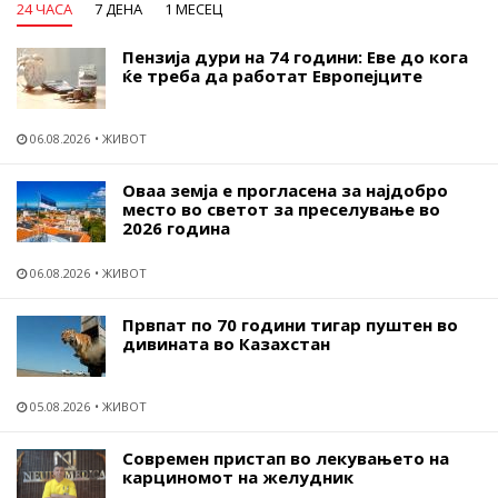
24 ЧАСА
7 ДЕНА
1 МЕСЕЦ
Пензија дури на 74 години: Еве до кога
ќе треба да работат Европејците
06.08.2026
ЖИВОТ
Оваа земја е прогласена за најдобро
место во светот за преселување во
2026 година
06.08.2026
ЖИВОТ
Првпат по 70 години тигар пуштен во
дивината во Казахстан
05.08.2026
ЖИВОТ
Современ пристап во лекувањето на
карциномот на желудник