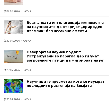
02.08.2026
НАУКА
Вештачката интелигенција им помогна
на научниците да откријат „природен
оземпик“ без несакани ефекти
30.07.2026
НАУКА
Неверојатен научен подвиг:
Истражувачи во параглајдер ги учат
загрозените птици да мигрираат на југ
27.07.2026
НАУКА
Научниците пресметаа кога ќе изумрат
последните растенија на Земјата
23.07.2026
НАУКА