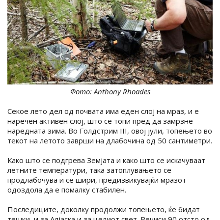
Фото: Anthony Rhoades
Секое лето дел од почвата има еден слој на мраз, и е
наречен активен слој, што се топи пред да замрзне
наредната зима. Во Голдстрим III, овој јули, топењето во
текот на летото заврши на длабочина од 50 сантиметри.
Како што се подгрева Земјата и како што се искачуваат
летните температури, така затоплувањето се
продлабочува и се шири, предизвикувајќи мразот
одоздола да е помалку стабилен.
Последиците, доколку продолжи топењето, ќе бидат
тешки, и за Алјаска и за целиот свет. Речиси 90 отсто од