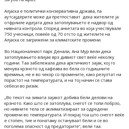
Алјаска е политички конзервативна држава, па
аутсајдерите може да претпостават дека жителите ја
отфрлиле идејата дека затоплувањето е надвор од
нивната контрола. Според анкетата во која учествувале
750 учесници, повеќе од 70 отсто од жителите на
Алјаска се загрижени за климатските промени.
Во Националниот парк Денали, Ана Мур вели дека
затоплувањето влијае врз дивиот свет веќе неколку
години. Таа забележала дека арктичкиот зајак, кој го
менува крзното од кафеава во бела со годишните
времиња, не е во чекор со промените, како резултат на
порастот на температурата, и на тој начин се става
себеси во ризик.
„Во текот на зимата зајакот добива бели делови на
крзното. Како што се затоплува, снегот се топи побрзо,
но нивните тела се аклиматизираат за одредени
промени во температурата. И покрај тоа што снегот веќе
е стопен, тие и понатаму остануваат бели и се во
поголема опасност од предаторите“, вели таа.